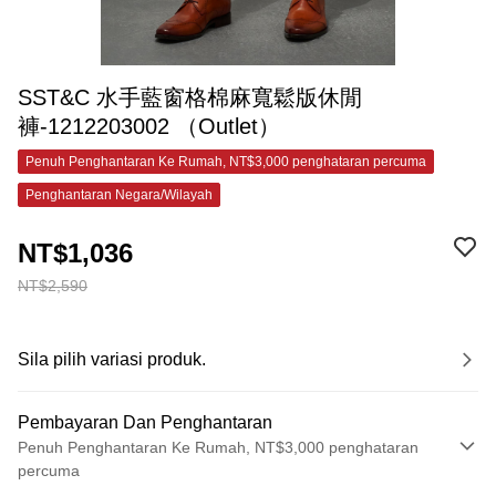
SST&C 水手藍窗格棉麻寬鬆版休閒
褲-1212203002 （Outlet）
Penuh Penghantaran Ke Rumah, NT$3,000 penghataran percuma
Penghantaran Negara/Wilayah
NT$1,036
NT$2,590
Sila pilih variasi produk.
Pembayaran Dan Penghantaran
Penuh Penghantaran Ke Rumah, NT$3,000 penghataran
percuma