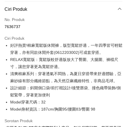
Kaedah Pembayaran
Ciri Produk
Kad Kredit (Bayaran Penuh)
No. Produk
Ansuran Kad Kredit
7636737
3 ansuran pada kadar faedah 0,
NT$345
setiap ansuran
Ciri Produk
21 Bank
6 ansuran pada kadar faedah 0,
NT$172
setiap
Taiwan Cooperative Bank
Bank Komersial Pertama
好評熱賣!棉麻寬鬆版休閒褲，版型寬鬆舒適，一年四季皆可輕鬆
Hua Nan Commercial
Chang Hwa Commercial
ansuran
21 Bank
Bank
Bank
穿著，亦有同款休閒外套(0612203002)可成套穿搭。
Taiwan Cooperative Bank
Bank Komersial Pertama
LINE Pay
The Shanghai
Bank Komersial Taipei
RELAX寬鬆版：寬鬆版較舒適版放大了臀圍、大腿圍、褲檔尺
Hua Nan Commercial Bank
Chang Hwa Commercial Bank
Commercial & Savings
Fubon
寸，讓您穿著更為寬鬆舒適。
Apple Pay
The Shanghai Commercial &
Bank Komersial Taipei Fubon
Bank
Savings Bank
清爽棉麻系列：穿著透氣不悶熱，為夏日穿搭帶來舒適體驗，亞
Bank Cathay United
Mega International
JKOPAY
Bank Cathay United
Mega International Commercial
麻紗線有部分纖維節點，為天然亞麻纖維特性，非商品毛球。
Commercial Bank
Bank
設計細節：斜開側口袋/前打褶設計/後雙唇袋、撞色織帶裝飾/側
Taiwan Business Bank
Taichung Commercial
Easy Wallet
Taiwan Business Bank
Taichung Commercial Bank
Bank
鬆緊帶，穿著更加便利
HSBC Bank (Taiwan) Limited
Hwatai Bank
Google Pay
HSBC Bank (Taiwan)
Hwatai Bank
Model穿著尺碼：32
Union Bank of Taiwan
Far Eastern International Bank
Limited
Model身材資訊：187cm/胸圍95/腰圍83/臀圍 98
Yuanta Commercial Bank
Bank SinoPac
Plus PAY
Union Bank of Taiwan
Far Eastern International
Bank Komersial E.SUN
DBS Bank
Bank
AFTEE
Sorotan Produk
Bank Antarabangsa Taishin
Bank CTBC
Yuanta Commercial Bank
Bank SinoPac
Syarikat Kad Kredit Rakuten