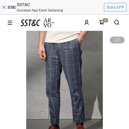
SST&C
Buka APP
Gunakan App Kami Sekarang
0
1
/
7