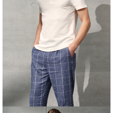
prapesanan atau produk yang mungkin mengambil masa yang lebih
lama untuk dihantar). Oleh itu, anda dikehendaki membuat pembayaran
kepada AFTEE dalam tempoh sama ada anda menerima pesanan.
Kedua, Sekatan Pembayaran
1. Jumlah yang diperakui untuk pengguna kali pertama boleh sehingga
NT$10,000. Amaun diperakui sebenar yang diluluskan akan berdasarkan
keputusan pensijilan dan semakan oleh AFTEE.
2. Amaun perbelanjaan minimum mestilah lebih besar daripada NT$20.
3. Pada masa ini hanya tersedia untuk ahli Taiwan.
Ketiga, Syarat Perkhidmatan
Perkhidmatan AFTEE Beli Sekarang Bayar Kemudian disediakan oleh NP
Taiwan, Inc. dan AFTEE akan membuat bil kepada pengguna. AFTEE
akan menggunakan data peribadi yang dikumpul (termasuk nama
pembeli, no. telefon, nama penerima, no. telefon, alamat penerima) untuk
penggunaan perkhidmatan. Sila rujuk kepada "Penyata Pengumpulan
Data Peribadi, Pemprosesan, Penggunaan"
(https://aftee.tw/privacypolicy/
) untuk maklumat lanjut.
Jumlah yang diperakui untuk pengguna kali pertama yang lulus
kelulusan boleh sehingga NT$10,000. Jika pengguna tidak membuat
pembayaran dalam tempoh tersebut, yuran pembayaran lewat sebanyak
20% setahun akan dikenakan. Pengguna bawah umur dikehendaki
mendapatkan kebenaran daripada ibu bapa atau penjaga yang sah