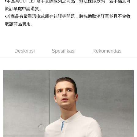
Deskripsi
•本區為OUTLET店中實際陳列之商品，無法保障狀態，若不滿意可
Bank Komersial E.SUN
DBS Bank
Taiwan
Pertama, Mengenai Perkhidmatan AFTEE Beli Sekarang Bayar Kemudian
於訂單處申請退貨。
Bank Antarabangsa
Bank CTBC
Pemindahan ATM
1. Dengan memilih AFTEE sebagai kaedah pembayaran, mesej
Taishin
•若商品有嚴重瑕疵或庫存錯誤等問題，將協助取消訂單並且不會收
pengesahan AFTEE akan muncul.
Syarikat Kad Kredit
2. Anda boleh meneruskan pembayaran selepas pengesahan SMS.
取該商品費用。
Pilihan Penghantaran
Rakuten Taiwan
3. Tiada bayaran diperlukan apabila pesanan disahkan. Produk akan
dihantar ke alamat yang ditetapkan.
新竹物流宅配
4. Setelah pesanan disahkan, anda akan menerima SMS pembayaran
NT$120/pesanan | Penghantaran percuma untuk pesanan
manakala ahli aplikasi akan menerima pemberitahuan tolak aplikasi
Deskripsi
Spesifikasi
Rekomendasi
NT$3,000 atau lebih
AFTEE.
5. Tiada bayaran diperlukan apabila anda menerima produk. Sila buat
pembayaran di empat kedai serbaneka utama, ATM atau perbankan
新竹物流離島宅配
dalam talian dengan SMS pembayaran atau pemberitahuan tolak aplikasi
NT$350/pesanan | Penghantaran percuma untuk pesanan
AFTEE.
NT$3,500 atau lebih
Sila ambil perhatian bahawa tempoh pembayaran adalah 14 hari. Walau
LINEX 宇迅國際
bagaimanapun, bagi mereka yang telah memuat turun Aplikasi AFTEE
Kadar Penghantaran
dan mendaftar sebagai ahli AFTEE boleh menikmati tempoh pembayaran
sehingga 45 hari.
Tempoh pembayaran dikira dari masa kedai meminta pembayaran anda,
ditambah dengan bilangan hari yang boleh dilanjutkan oleh AFTEE. Anda
boleh melanjutkan tempoh pembayaran anda sebelum anda menerima
pesanan. Walau bagaimanapun, tiada jaminan bahawa anda boleh
menerima pesanan anda semasa tempoh pembayaran (cth.: produk