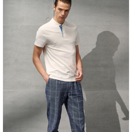
untuk menggunakan AFTEE.
Sila hubungi NP Taiwan Inc. di
cs_tw@netprotections.co.jp
jika anda
mempunyai sebarang kebimbangan mengenai pemprosesan dan
penggunaan pada data peribadi. Jika anda tidak bersetuju dengan data
peribadi yang disenaraikan seperti di atas akan dikumpul dan digunakan
oleh AFTEE, sila jangan gunakan perkhidmatan ini.