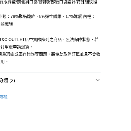
/寬版褲型/前側斜口袋/修飾臀部後口袋設計/特殊細紋裡
小企業銀行
台中商業銀行
華商業銀行
兆豐國際商業銀行
台灣）商業銀行
華泰商業銀行
小企業銀行
台中商業銀行
業銀行
遠東國際商業銀行
外觀：78%聚酯纖維，5%彈性纖維，17%嫘縈 內裡：
台灣）商業銀行
華泰商業銀行
業銀行
永豐商業銀行
聚酯纖維
業銀行
遠東國際商業銀行
業銀行
星展（台灣）商業銀行
業銀行
永豐商業銀行
y
際商業銀行
中國信託商業銀行
業銀行
星展（台灣）商業銀行
ST&C OUTLET店中實際陳列之商品，無法保障狀態，若
天信用卡公司
際商業銀行
中國信託商業銀行
於訂單處申請退貨。
天信用卡公司
享後付
有嚴重瑕疵或庫存錯誤等問題，將協助取消訂單並且不會收
費用。
FTEE先享後付」】
先享後付是「在收到商品之後才付款」的支付方式。 讓您購物簡單
心！
類 (2)
：不需註冊會員、不需綁卡、不需儲值。
：只要手機號碼，簡訊認證，即可結帳。
Outlet女裝
女裝 長褲
：先確認商品／服務後，再付款。
客服
宅配
款
EE先享後付」結帳流程】
20，滿NT$3,000(含以上)免運費
方式選擇「AFTEE先享後付」後，將跳轉至「AFTEE先享後
頁面，進行簡訊認證並確認金額後，即可完成結帳。
離島宅配
成立數日內，您將收到繳費通知簡訊。
費通知簡訊後14天內，點擊此簡訊中的連結，可透過四大超商
50，滿NT$3,500(含以上)免運費
網路銀行／等多元方式進行付款，方視為交易完成。