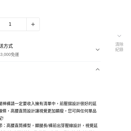
清除
送方式
紀錄
3,000免運
次付款
期付款
0 利率 每期
NT$493
21家銀行
腿神褲請一定要收入擁有清單中，前壓摺設計很好的延
0 利率 每期
NT$246
21家銀行
庫商業銀行
第一商業銀行
線條，高腰直筒設計讓視覺更加顯瘦，您可與任何單品
業銀行
彰化商業銀行
配!
庫商業銀行
第一商業銀行
業儲蓄銀行
台北富邦商業銀行
業銀行
彰化商業銀行
節：高腰直筒褲型，顯腿長/褲前出芽壓線設計，視覺延
華商業銀行
兆豐國際商業銀行
業儲蓄銀行
台北富邦商業銀行