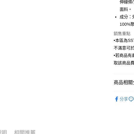
伸線條
臺灣中
國泰世
面料。
匯豐（
街口支付
臺灣中
聯邦商
成分：
匯豐（
悠遊付
元大商
100%
聯邦商
玉山商
元大商
Google Pa
銷售重點
台新國
玉山商
•本區為S
台灣樂
台新國
全盈+PAY
不滿意可
台灣樂
AFTEE先
•若商品
相關說明
取該商品
【關於「A
ATM付款
AFTEE
便利好安
商品相關分
１．簡單
２．便利
運送方式
Outlet商品
３．安心
分享
新竹物流
網路獨賣
【「AFT
每筆NT$1
１．於結帳
付」結帳
新竹物流
２．訂單
３．收到繳
每筆NT$3
說明
相關推薦
／ATM／