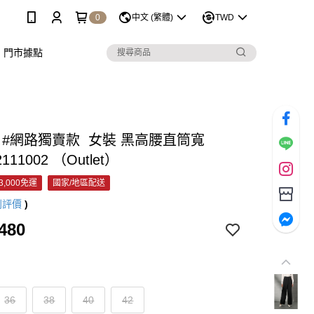
0
中文 (繁體)
TWD
門市據點
C #網路獨賣款 女裝 黑高腰直筒寬
2111002 （Outlet）
3,000免運
國家/地區配送
則評價
)
480
36
38
40
42