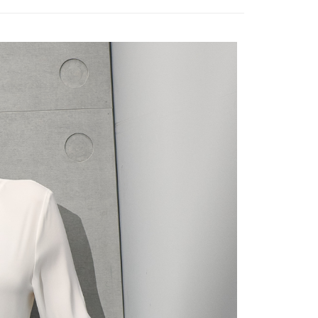
：結帳手續完成當下不需立刻繳費，但若您需要取消訂單，請聯
宇迅國際
查看運費
的店家。未經商家同意取消之訂單仍視為有效，需透過AFTEE
繳納相關費用。
否成功請以「AFTEE先享後付 」之結帳頁面顯示為準，若有關於
功／繳費後需取消欲退款等相關疑問，請聯繫「AFTEE先享後
援中心」
https://netprotections.freshdesk.com/support/home
項】
恩沛科技股份有限公司提供之「AFTEE先享後付」服務完成之
依本服務之必要範圍內提供個人資料，並將交易相關給付款項請
讓予恩沛科技股份有限公司。
個人資料處理事宜，請瀏覽以下網址：
ee.tw/terms/#terms3
年的使用者請事先徵得法定代理人或監護人之同意方可使用
E先享後付」，若未經同意申辦者引起之損失，本公司不負相關責
AFTEE先享後付」時，將依據個別帳號之用戶狀況，依本公司
核予不同之上限額度；若仍有額度不足之情形，本公司將視審查
用戶進行身份認證。
一人註冊多個帳號或使用他人資訊註冊。若發現惡意使用之情
科技股份有限公司將有權停止該用戶之使用額度並採取法律行