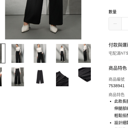
數量
付款與運
宅配滿NT$
付款方式
商品特色
信用卡一
商品編號
7538941
信用卡分
商品特色
3 期 
此款長
6 期 
合作金
伸腿部
華南商
輕鬆搭
合作金
LINE Pay
上海商
華南商
設計細
國泰世
Apple Pay
上海商