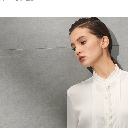
※ 請注意
LINEX 
絡購買商品
先享後付
※ 交易是
是否繳費成
付客戶支
【注意事
１．透過由
交易，需
求債權轉
２．關於
https://aft
３．未成
「AFTE
任。
４．使用「
即時審查
結果請求
５．嚴禁
形，恩沛
動。