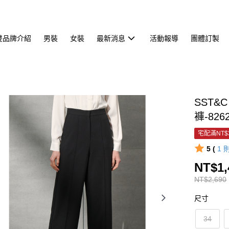
雙品牌介紹
男裝
女裝
最新消息
活動報導
團體訂製
SST&
褲-826
宅配滿NT$
5 (
1
NT$1,
NT$2,690
尺寸
34