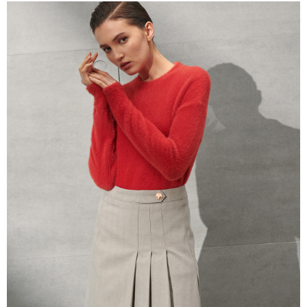
１．簡單：不需註冊會員、不需綁卡、不需儲值。
運送方式
２．便利：只要手機號碼，簡訊認證，即可結帳。
３．安心：先確認商品／服務後，再付款。
新竹物流宅配
每筆NT$120，滿NT$3,000(含以上)免運費
【「AFTEE先享後付」結帳流程】
１．於結帳方式選擇「AFTEE先享後付」後，將跳轉至「AFTEE先享後付」
新竹物流離島宅配
結帳頁面，進行簡訊認證並確認金額後，即可完成結帳。
２．訂單成立數日內，您將收到繳費通知簡訊。
每筆NT$350，滿NT$3,500(含以上)免運費
３．收到繳費通知簡訊後14天內，點擊此簡訊中的連結，可透過四大超商／
ATM／網路銀行／等多元方式進行付款，方視為交易完成。
LINEX 宇迅國際
查看運費
※ 請注意：結帳手續完成當下不需立刻繳費，但若您需要取消訂單，請聯絡
購買商品的店家。未經商家同意取消之訂單仍視為有效，需透過AFTEE先享
後付繳納相關費用。
※ 交易是否成功請以「AFTEE先享後付 」之結帳頁面顯示為準，若有關於
是否繳費成功／繳費後需取消欲退款等相關疑問，請聯繫「AFTEE先享後付
客戶支援中心」
https://netprotections.freshdesk.com/support/home
【注意事項】
１．透過由恩沛科技股份有限公司提供之「AFTEE先享後付」服務完成之交
易，需依本服務之必要範圍內提供個人資料，並將交易相關給付款項請求債
權轉讓予恩沛科技股份有限公司。
２．關於個人資料處理事宜，請瀏覽以下網址：
https://aftee.tw/terms/#terms3
３．未成年的使用者請事先徵得法定代理人或監護人之同意方可使用
「AFTEE先享後付」，若未經同意申辦者引起之損失，本公司不負相關責