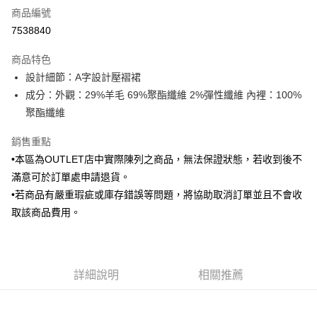
商品編號
信用卡分期付款
7538840
3 期 0 利率 每期
NT$420
21家銀行
商品特色
6 期 0 利率 每期
NT$210
21家銀行
合作金庫商業銀行
第一商業銀行
設計細節：A字設計壓褶裙
華南商業銀行
彰化商業銀行
合作金庫商業銀行
第一商業銀行
LINE Pay
成分：外觀：29%羊毛 69%聚酯纖維 2%彈性纖維 內裡：100%
上海商業儲蓄銀行
台北富邦商業銀行
華南商業銀行
彰化商業銀行
國泰世華商業銀行
兆豐國際商業銀行
聚酯纖維
Apple Pay
上海商業儲蓄銀行
台北富邦商業銀行
臺灣中小企業銀行
台中商業銀行
國泰世華商業銀行
兆豐國際商業銀行
銷售重點
匯豐（台灣）商業銀行
華泰商業銀行
街口支付
臺灣中小企業銀行
台中商業銀行
聯邦商業銀行
遠東國際商業銀行
•本區為OUTLET店中實際陳列之商品，無法保證狀態，若收到後不
匯豐（台灣）商業銀行
華泰商業銀行
悠遊付
元大商業銀行
永豐商業銀行
滿意可於訂單處申請退貨。
聯邦商業銀行
遠東國際商業銀行
玉山商業銀行
星展（台灣）商業銀行
元大商業銀行
永豐商業銀行
•若商品有嚴重瑕疵或庫存錯誤等問題，將協助取消訂單並且不會收
Google Pay
台新國際商業銀行
中國信託商業銀行
玉山商業銀行
星展（台灣）商業銀行
取該商品費用。
台灣樂天信用卡公司
台新國際商業銀行
中國信託商業銀行
全盈+PAY
台灣樂天信用卡公司
AFTEE先享後付
相關說明
詳細說明
相關推薦
【關於「AFTEE先享後付」】
ATM付款
AFTEE先享後付是「在收到商品之後才付款」的支付方式。 讓您購物簡單
便利好安心！