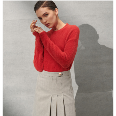
2.SMSで認証してお支払い手続を進めてください。
配送方法
3.注文するときのお支払いは不要です。商品はご指定の住所に配送されま
す。
新竹物流宅配
4.ご注文が完了すると、携帯に支払い通知のSMSが届きます。アプリ会員
配送毎にNT$120、NT$3,000以上で送料無料
の場合は、AFTEE アプリプッシュ通知が届きます。
5.商品受け取り時のお支払いは不要です。商品を確かめてから、SMSまた
新竹物流離島宅配
はアプリの通知に従って、4大コンビニ、またはATM/オンラインバンキン
グでお支払いください。
配送毎にNT$350、NT$3,500以上で送料無料
代金納付期限は最短で 14 日以内ですので、ご注意ください。AFTEE アプ
LINEX 宇迅國際
送料を確認
リをダウンロードして AFTEE 会員になるとお支払い期限を最長 45 日以内
まで延長できます。
お支払期限は、ショップが請求した期日と、AFTEEで延長できる日数をも
とに計算されます。AFTEEで注文すると、商品を受け取るまで支払い期限
を延長できますが、商品を期限内に受け取れない場合があります（例：予
約商品や商品到着日が比較的遅い商品）。そのため、商品到着の有無に関
わらず、AFTEEで指定された期限内にお支払いください。
二、支払い限度額
1.初回 AFTEEを ご利用の際に、認証結果及び当社の審査の結果に基づ
き、限度額が設定されます。
2.決済金額は最低NT$20です。
3.現在、台湾の会員のみご利用いただけます。