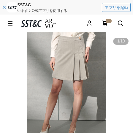
SST&C
アプリを起動
いますぐ公式アプリを使用する
0
1
/
10