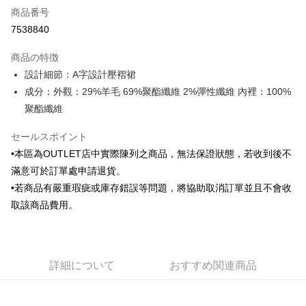
商品番号
クレジットカード分割払い
7538840
3回払い、金利0、毎回
NT$420
21行の銀行
商品の特徴
6回払い、金利0、毎回
NT$210
21行の銀行
合作金庫商業銀行
第一商業銀行
設計細節：A字設計壓褶裙
華南商業銀行
彰化商業銀行
合作金庫商業銀行
第一商業銀行
LINE Pay
成分：外觀：29%羊毛 69%聚酯纖維 2%彈性纖維 內裡：100%
上海商業儲蓄銀行
台北富邦商業銀行
華南商業銀行
彰化商業銀行
国泰世華商業銀行
兆豐國際商業銀行
聚酯纖維
Apple Pay
上海商業儲蓄銀行
台北富邦商業銀行
台湾中小企業銀行
台中商業銀行
国泰世華商業銀行
兆豐國際商業銀行
HSBC(台湾)商業銀行
華泰商業銀行
セールスポイント
JKOPAY
台湾中小企業銀行
台中商業銀行
聯邦商業銀行
遠東国際商業銀行
•本區為OUTLET店中實際陳列之商品，無法保證狀態，若收到後不
HSBC(台湾)商業銀行
華泰商業銀行
Easy Wallet
元大商業銀行
永豐商業銀行
聯邦商業銀行
遠東国際商業銀行
滿意可於訂單處申請退貨。
玉山商業銀行
星展(台湾)商業銀行
元大商業銀行
永豐商業銀行
Google Pay
•若商品有嚴重瑕疵或庫存錯誤等問題，將協助取消訂單並且不會收
台新國際商業銀行
中国信託商業銀行
玉山商業銀行
星展(台湾)商業銀行
取該商品費用。
台湾楽天クレジットカード会社
台新國際商業銀行
中国信託商業銀行
Plus Pay
台湾楽天クレジットカード会社
AFTEE代金後払い
説明
詳細について
おすすめ関連商品
一、 AFTEE代金後払いについて
ATM払い
1.お支払い方法でAFTEE代金後払いを選択すると、携帯電話認証ウィンド
ウが表示されます。