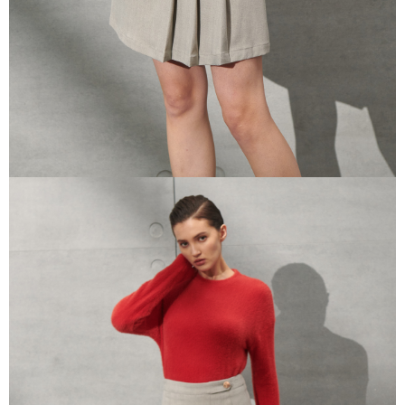
三、利用規約「AFTEE代金後払い」（以下当サービスという）はネットプ
ロテクションズ（以下 AFTEE という）が提供し、AFTEEが代金を徴収し
ます。当サービスご利用の際に提供しなければならない個人情報（注文者
の氏名、電話番号、受取人の氏名、電話番号、受取人住所を含むがこれに
限らない）は、AFTEEに渡され当サービスで必要な範囲内で利用されま
す。AFTEEの個人情報の収集、処理、利用について、詳細はAFTEE公式ホ
ームページの『個人情報の収集、処理及び利用に関する声明』をご参照く
ださい（
https://aftee.tw/privacypolicy/
）。
AFTEEの初回ご利用の際に、審査を通過すれば、最高額がNT$10,000にな
ります。支払い期限を過ぎた場合、その金額に基づいて年利20%の遅延滞
納金が加算されます。未成年の利用者は、事前に法定代理人または後見人
の同意を得ればAFTEEをご利用いただけます。
個人情報の処理、利用について疑問がある、または関連する法律の権利を
行使したい場合は、ネットプロテクションズ
cs_tw@netprotections.co.jp
にご連絡ください。上記に示した個人情報を、必要な購入注文書とあわせ
てAFTEEにご提供いただく、またはAFTEEにあなたの個人情報の収集、処
理、利用を許可することににご同意いただけない場合は、当サービスを選
択しないでください。