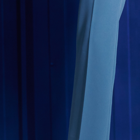
3. Pada ma
Ketiga, Sy
Perkhidma
NP Taiwan
akan meng
pembeli, n
untuk peng
Pengumpul
(https://aft
Jumlah yan
kelulusan 
pembayara
20% setah
mendapatk
untuk men
Sila hubun
mempunyai
penggunaan
peribadi y
digunakan 