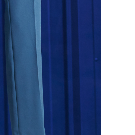
sa ini hanya tersedia untuk ahli Taiwan.
arat Perkhidmatan
tan AFTEE Beli Sekarang Bayar Kemudian disediakan oleh
, Inc. dan AFTEE akan membuat bil kepada pengguna. AFTEE
gunakan data peribadi yang dikumpul (termasuk nama
o. telefon, nama penerima, no. telefon, alamat penerima)
gunaan perkhidmatan. Sila rujuk kepada "Penyata
an Data Peribadi, Pemprosesan, Penggunaan"
ee.tw/privacypolicy/
) untuk maklumat lanjut.
g diperakui untuk pengguna kali pertama yang lulus
boleh sehingga NT$10,000. Jika pengguna tidak membuat
n dalam tempoh tersebut, yuran pembayaran lewat sebanyak
un akan dikenakan. Pengguna bawah umur dikehendaki
an kebenaran daripada ibu bapa atau penjaga yang sah
ggunakan AFTEE.
gi NP Taiwan Inc. di
cs_tw@netprotections.co.jp
jika anda
 sebarang kebimbangan mengenai pemprosesan dan
 pada data peribadi. Jika anda tidak bersetuju dengan data
ang disenaraikan seperti di atas akan dikumpul dan
oleh AFTEE, sila jangan gunakan perkhidmatan ini.