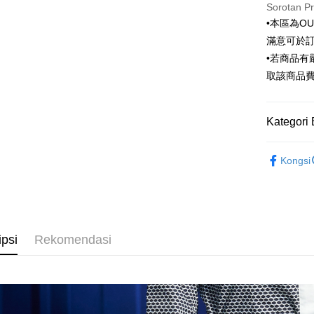
Taiwan 
LINE Pay
Sorotan P
The 
Hua Na
Comm
•本區為O
Apple Pay
The Sh
Ban
滿意可於
Saving
Bank
JKOPAY
•若商品
Bank Ca
取該商品
Taiw
Easy Walle
Taiwan 
HSBC Ba
Google Pa
HSBC
Union B
Kategori 
Limi
Yuanta
Plus PAY
Unio
Bank K
Outlet商品
AFTEE
Kongsi
Bank An
Yuan
網路獨賣
Deskripsi
Syarika
Bank
Pertama, 
Taiwan
Bank
Pemindah
Kemudian
Tais
1. Dengan
Syari
pengesaha
ipsi
Rekomendasi
2. Anda b
Raku
Pilihan 
3. Tiada b
dihantar k
新竹物流
4. Setela
NT$120/pe
manakala a
AFTEE.
NT$3,000 