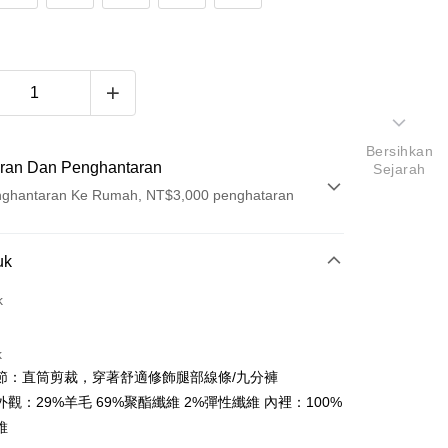
Bersihkan
ran Dan Penghantaran
Sejarah
ghantaran Ke Rumah, NT$3,000 penghataran
Pembayaran
uk
t (Bayaran Penuh)
k
ad Kredit
k
ran pada kadar faedah 0,
NT$420
setiap ansuran
節：直筒剪裁，穿著舒適修飾腿部線條/九分褲
21 Bank
ran pada kadar faedah 0,
NT$210
setiap
an Cooperative Bank
Bank Komersial Pertama
觀：29%羊毛 69%聚酯纖維 2%彈性纖維 內裡：100%
Nan Commercial
Chang Hwa Commercial
n
21 Bank
維
k
Bank