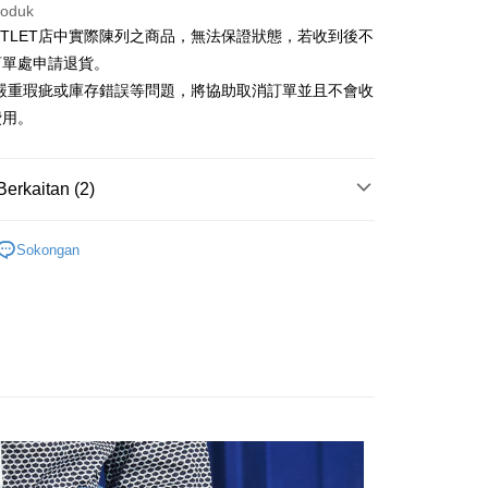
Cooperative Bank
Bank Komersial Pertama
roduk
Shanghai
Bank Komersial Taipei
n Commercial Bank
Chang Hwa Commercial Bank
ercial & Savings
Fubon
UTLET店中實際陳列之商品，無法保證狀態，若收到後不
anghai Commercial &
Bank Komersial Taipei Fubon
k
訂單處申請退貨。
s Bank
 Cathay United
Mega International
有嚴重瑕疵或庫存錯誤等問題，將協助取消訂單並且不會收
thay United
Mega International Commercial
Commercial Bank
Bank
費用。
an Business Bank
Taichung Commercial
t
Business Bank
Taichung Commercial Bank
Bank
nk (Taiwan) Limited
Hwatai Bank
y
 Bank (Taiwan)
Hwatai Bank
ank of Taiwan
Far Eastern International Bank
Berkaitan (2)
ted
 Commercial Bank
Bank SinoPac
n Bank of Taiwan
Far Eastern International
omersial E.SUN
DBS Bank
Outlet女裝
女裝 西裝褲
Bank
Sokongan
tarabangsa Taishin
Bank CTBC
ta Commercial Bank
Bank SinoPac
款
t Kad Kredit Rakuten
 Komersial E.SUN
DBS Bank
Mengenai Perkhidmatan AFTEE Beli Sekarang Bayar
 Antarabangsa
Bank CTBC
an ATM
hin
 memilih AFTEE sebagai kaedah pembayaran, mesej
kat Kad Kredit
n AFTEE akan muncul.
oleh meneruskan pembayaran selepas pengesahan SMS.
ten Taiwan
Penghantaran
ayaran diperlukan apabila pesanan disahkan. Produk akan
e alamat yang ditetapkan.
宅配
h pesanan disahkan, anda akan menerima SMS pembayaran
sanan | Penghantaran percuma untuk pesanan
hli aplikasi akan menerima pemberitahuan tolak aplikasi
atau lebih