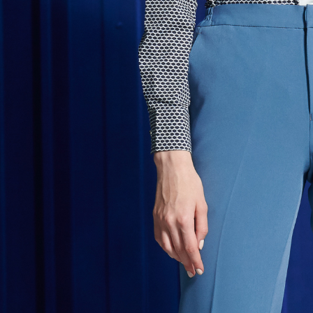
5. Tiada b
pembayara
新竹物流
dalam tal
NT$350/pe
aplikasi A
NT$3,500 
Sila ambil
bagaimanap
LINEX 
dan mendaf
pembayara
Tempoh pe
ditambah d
Anda bole
menerima 
boleh men
produk pr
lebih lama
pembayara
pesanan.
Kedua, Se
1. Jumlah 
NT$10,000.
berdasarka
2. Amaun p