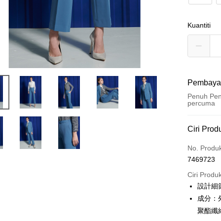
Kuantiti
Pembaya
Penuh Pen
percuma
Kaedah 
Ciri Prod
Kad Kredi
No. Produ
7469723
Ansuran K
Ciri Produ
3 ansu
設計細
6 ansu
Taiw
成分：外
Hua 
ansura
聚酯纖
Ban