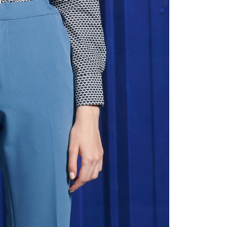
ayaran diperlukan apabila anda menerima produk. Sila buat
n di empat kedai serbaneka utama, ATM atau perbankan
離島宅配
ian dengan SMS pembayaran atau pemberitahuan tolak
sanan | Penghantaran percuma untuk pesanan
FTEE.
atau lebih
 perhatian bahawa tempoh pembayaran adalah 14 hari. Walau
un, bagi mereka yang telah memuat turun Aplikasi AFTEE
宇迅國際
Kadar Penghantaran
tar sebagai ahli AFTEE boleh menikmati tempoh
n sehingga 45 hari.
mbayaran dikira dari masa kedai meminta pembayaran anda,
engan bilangan hari yang boleh dilanjutkan oleh AFTEE.
h melanjutkan tempoh pembayaran anda sebelum anda
pesanan. Walau bagaimanapun, tiada jaminan bahawa anda
erima pesanan anda semasa tempoh pembayaran (cth.:
apesanan atau produk yang mungkin mengambil masa yang
 untuk dihantar). Oleh itu, anda dikehendaki membuat
n kepada AFTEE dalam tempoh sama ada anda menerima
katan Pembayaran
yang diperakui untuk pengguna kali pertama boleh sehingga
 Amaun diperakui sebenar yang diluluskan akan
n keputusan pensijilan dan semakan oleh AFTEE.
erbelanjaan minimum mestilah lebih besar daripada NT$20.