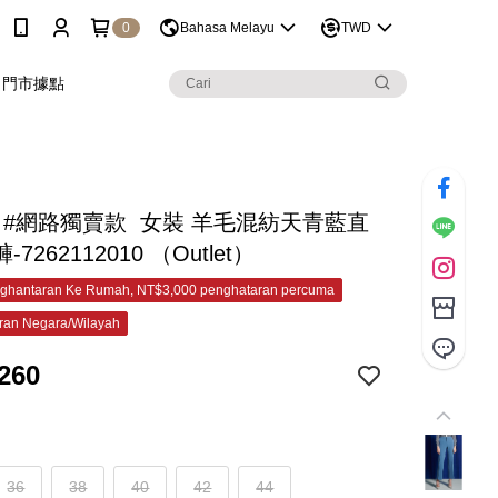
0
Bahasa Melayu
TWD
門市據點
C #網路獨賣款 女裝 羊毛混紡天青藍直
7262112010 （Outlet）
ghantaran Ke Rumah, NT$3,000 penghataran percuma
ran Negara/Wilayah
260
36
38
40
42
44