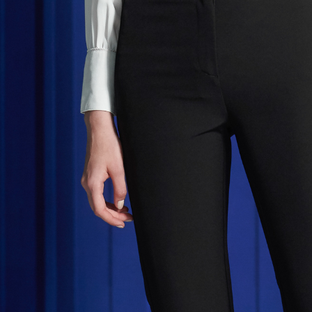
LINEX 
以内まで
お支払期限
もとに計算
期限を延
（例：予
の有無に関
二、支払
1.初回 
き、限度
2.決済金額
3.現在、
三、利用規
プロテクシ
します。
文者の氏
これに限ら
されます。
AFTEE
明』をご
AFTEE
なります。