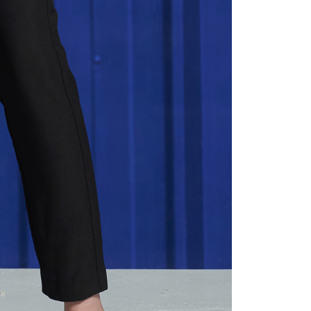
が加算されます。未成年の利用者は、事前に法定代理人または
意を得ればAFTEEをご利用いただけます。
の処理、利用について疑問がある、または関連する法律の権利
たい場合は、ネットプロテクションズ
rotections.co.jp
にご連絡ください。上記に示した個人情報
購入注文書とあわせてAFTEEにご提供いただく、または
にあなたの個人情報の収集、処理、利用を許可することににご同
けない場合は、当サービスを選択しないでください。