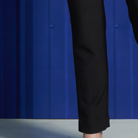
延滞納金
後見人の同
個人情報
を行使し
cs_tw@netp
を、必要な
AFTEE
意いただ