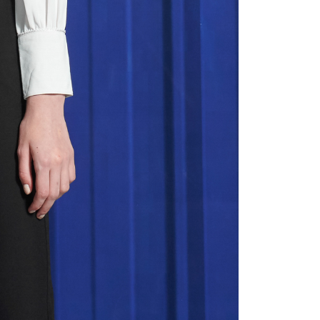
宇迅國際
送料を確認
延長できます。
は、ショップが請求した期日と、AFTEEで延長できる日数を
されます。AFTEEで注文すると、商品を受け取るまで支払い
長できますが、商品を期限内に受け取れない場合があります
約商品や商品到着日が比較的遅い商品）。そのため、商品到着
わらず、AFTEEで指定された期限内にお支払いください。
い限度額
AFTEEを ご利用の際に、認証結果及び当社の審査の結果に基づ
額が設定されます。
は最低NT$20です。
台湾の会員のみご利用いただけます。
約「AFTEE代金後払い」（以下当サービスという）はネット
ョンズ（以下 AFTEE という）が提供し、AFTEEが代金を徴収
当サービスご利用の際に提供しなければならない個人情報（注
名、電話番号、受取人の氏名、電話番号、受取人住所を含むが
ない）は、AFTEEに渡され当サービスで必要な範囲内で利用
AFTEEの個人情報の収集、処理、利用について、詳細は
公式ホームページの『個人情報の収集、処理及び利用に関する声
参照ください（
https://aftee.tw/privacypolicy/
）。
の初回ご利用の際に、審査を通過すれば、最高額がNT$10,000に
支払い期限を過ぎた場合、その金額に基づいて年利20%の遅