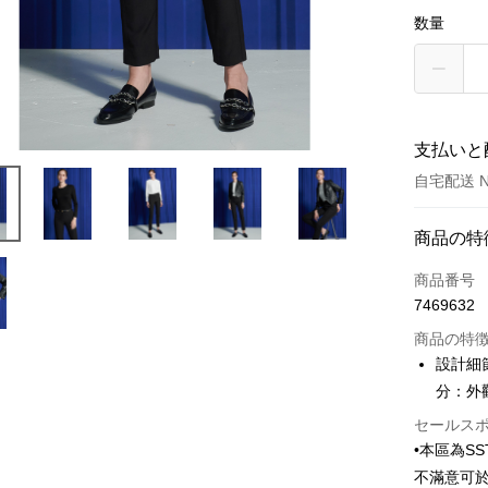
数量
支払いと
自宅配送 N
お支払い
商品の特
クレジット
商品番号
7469632
クレジッ
商品の特
3回払
設計細
6回払
合作金
分：外
華南商
合作金
LINE Pay
セールス
上海商
華南商
•本區為S
国泰世
Apple Pay
上海商
不滿意可
台湾中
国泰世