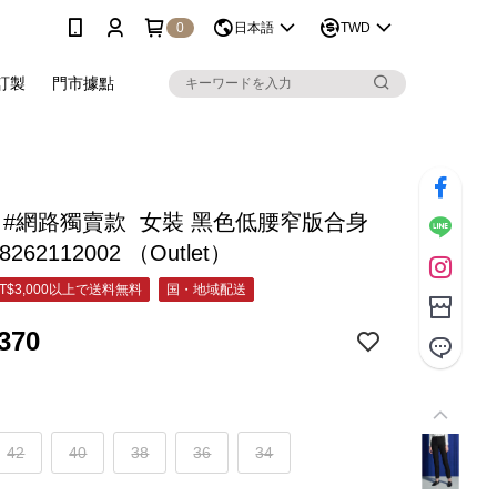
0
日本語
TWD
訂製
門市據點
C #網路獨賣款 女裝 黑色低腰窄版合身
262112002 （Outlet）
T$3,000以上で送料無料
国・地域配送
370
42
40
38
36
34