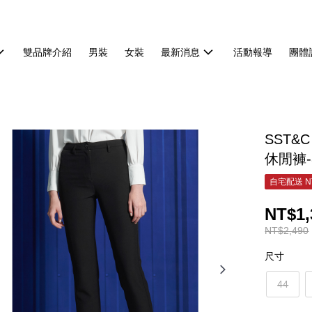
雙品牌介紹
男裝
女裝
最新消息
活動報導
團體
SST&
休閒褲-8
自宅配送 N
NT$1,
NT$2,490
尺寸
44