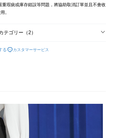
(台湾)商業銀行
華泰商業銀行
有嚴重瑕疵或庫存錯誤等問題，將協助取消訂單並且不會收
小企業銀行
台中商業銀行
業銀行
遠東国際商業銀行
費用。
(台湾)商業銀行
華泰商業銀行
t
業銀行
永豐商業銀行
業銀行
遠東国際商業銀行
業銀行
星展(台湾)商業銀行
業銀行
永豐商業銀行
y
際商業銀行
中国信託商業銀行
業銀行
星展(台湾)商業銀行
カテゴリー（2）
天クレジットカード会社
際商業銀行
中国信託商業銀行
Outlet女裝
女裝 長褲
天クレジットカード会社
する
カスタマーサービス
代金後払い
款
TEE代金後払いについて
い方法でAFTEE代金後払いを選択すると、携帯電話認証ウィン
示されます。
で認証してお支払い手続を進めてください。
るときのお支払いは不要です。商品はご指定の住所に配送されま
が完了すると、携帯に支払い通知のSMSが届きます。アプリ会
宅配
、AFTEE アプリプッシュ通知が届きます。
$120、NT$3,000以上で送料無料
け取り時のお支払いは不要です。商品を確かめてから、SMSま
の通知に従って、4大コンビニ、またはATM/オンラインバンキ
離島宅配
支払いください。
$350、NT$3,500以上で送料無料
限は最短で 14 日以内ですので、ご注意ください。AFTEE ア
ンロードして AFTEE 会員になるとお支払い期限を最長 45 日