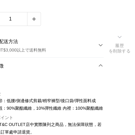
配送方法
履歴
T$3,000以上で送料無料
を削除する
方法
徴
カード1回払い
トカード分割払い
徴
い、金利0、毎回
NT$456
21行の銀行
節：低腰/側邊修式剪裁/稍窄褲型/後口袋/彈性面料成
い、金利0、毎回
NT$228
21行の銀行
庫商業銀行
第一商業銀行
觀：90%聚酯纖維，10%彈性纖維 內裡：100%聚酯纖維
業銀行
彰化商業銀行
庫商業銀行
第一商業銀行
ポイント
業儲蓄銀行
台北富邦商業銀行
業銀行
彰化商業銀行
ST&C OUTLET店中實際陳列之商品，無法保障狀態，若
華商業銀行
兆豐國際商業銀行
業儲蓄銀行
台北富邦商業銀行
於訂單處申請退貨。
小企業銀行
台中商業銀行
華商業銀行
兆豐國際商業銀行