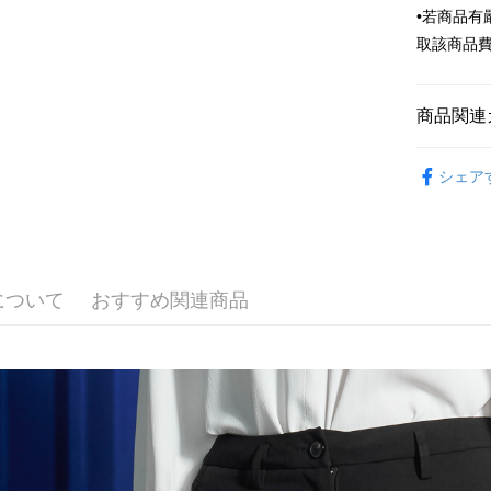
HSBC
JKOPAY
•若商品
台湾中
聯邦商
取該商品
HSBC
Easy Walle
元大商
聯邦商
玉山商
元大商
Google Pa
台新國
玉山商
商品関連
台湾楽
台新國
Plus Pay
Outlet商品
台湾楽
シェア
AFTEE
網路獨賣
説明
一、 AF
ATM払い
1.お支払
ドウが表
2.SMS
について
おすすめ関連商品
3.注文す
配送方法
す。
4.ご注文
新竹物流
員の場合は
配送毎にNT
5.商品受
たはアプリ
新竹物流
ングでお
配送毎にNT
代金納付期
プリをダウ