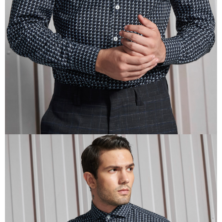
任。
４．使用「AFTEE先享後付」時，將依據個別帳號之用戶狀況，依本公司即
時審查核予不同之上限額度；若仍有額度不足之情形，本公司將視審查結果
請求用戶進行身份認證。
５．嚴禁一人註冊多個帳號或使用他人資訊註冊。若發現惡意使用之情形，
恩沛科技股份有限公司將有權停止該用戶之使用額度並採取法律行動。