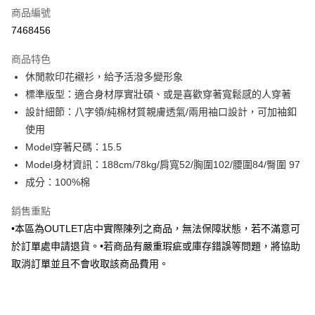
商品編號
信用卡分期付款
7468456
3 期 0 利率 每期
NT$346
21家銀行
商品特色
6 期 0 利率 每期
NT$173
21家銀行
合作金庫商業銀行
第一商業銀行
休閒款印花襯衫，給予活潑多變形象
華南商業銀行
彰化商業銀行
合作金庫商業銀行
第一商業銀行
LINE Pay
標準版型：適合身材厚實壯碩、或是喜歡穿著寬鬆感的人穿著
上海商業儲蓄銀行
台北富邦商業銀行
華南商業銀行
彰化商業銀行
國泰世華商業銀行
兆豐國際商業銀行
設計細節：八字領/純棉材質親膚透氣/兩用袖口設計，可加袖釦
Apple Pay
上海商業儲蓄銀行
台北富邦商業銀行
臺灣中小企業銀行
台中商業銀行
使用
國泰世華商業銀行
兆豐國際商業銀行
匯豐（台灣）商業銀行
華泰商業銀行
街口支付
臺灣中小企業銀行
台中商業銀行
Model穿著尺碼：15.5
聯邦商業銀行
遠東國際商業銀行
匯豐（台灣）商業銀行
華泰商業銀行
Model身材資訊：188cm/78kg/肩寬52/胸圍102/腰圍84/臀圍 97
悠遊付
元大商業銀行
永豐商業銀行
聯邦商業銀行
遠東國際商業銀行
成分：100%棉
玉山商業銀行
星展（台灣）商業銀行
元大商業銀行
永豐商業銀行
Google Pay
台新國際商業銀行
中國信託商業銀行
玉山商業銀行
星展（台灣）商業銀行
銷售重點
台灣樂天信用卡公司
台新國際商業銀行
中國信託商業銀行
全盈+PAY
•本區為OUTLET店中實際陳列之商品，無法保障狀態，若不滿意可
台灣樂天信用卡公司
於訂單處申請退貨。•若商品有嚴重瑕疵或庫存錯誤等問題，將協助
AFTEE先享後付
取消訂單並且不會收取該商品費用。
相關說明
【關於「AFTEE先享後付」】
ATM付款
AFTEE先享後付是「在收到商品之後才付款」的支付方式。 讓您購物簡單
便利好安心！