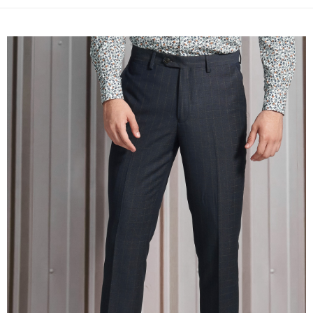
１．簡單：不需註冊會員、不需綁卡、不需儲值。
運送方式
２．便利：只要手機號碼，簡訊認證，即可結帳。
３．安心：先確認商品／服務後，再付款。
新竹物流宅配
每筆NT$120，滿NT$3,000(含以上)免運費
【「AFTEE先享後付」結帳流程】
１．於結帳方式選擇「AFTEE先享後付」後，將跳轉至「AFTEE先享後付」
新竹物流離島宅配
結帳頁面，進行簡訊認證並確認金額後，即可完成結帳。
２．訂單成立數日內，您將收到繳費通知簡訊。
每筆NT$350，滿NT$3,500(含以上)免運費
３．收到繳費通知簡訊後14天內，點擊此簡訊中的連結，可透過四大超商／
ATM／網路銀行／等多元方式進行付款，方視為交易完成。
LINEX 宇迅國際
查看運費
※ 請注意：結帳手續完成當下不需立刻繳費，但若您需要取消訂單，請聯絡
購買商品的店家。未經商家同意取消之訂單仍視為有效，需透過AFTEE先享
後付繳納相關費用。
※ 交易是否成功請以「AFTEE先享後付 」之結帳頁面顯示為準，若有關於
是否繳費成功／繳費後需取消欲退款等相關疑問，請聯繫「AFTEE先享後付
客戶支援中心」
https://netprotections.freshdesk.com/support/home
【注意事項】
１．透過由恩沛科技股份有限公司提供之「AFTEE先享後付」服務完成之交
易，需依本服務之必要範圍內提供個人資料，並將交易相關給付款項請求債
權轉讓予恩沛科技股份有限公司。
２．關於個人資料處理事宜，請瀏覽以下網址：
https://aftee.tw/terms/#terms3
３．未成年的使用者請事先徵得法定代理人或監護人之同意方可使用
「AFTEE先享後付」，若未經同意申辦者引起之損失，本公司不負相關責