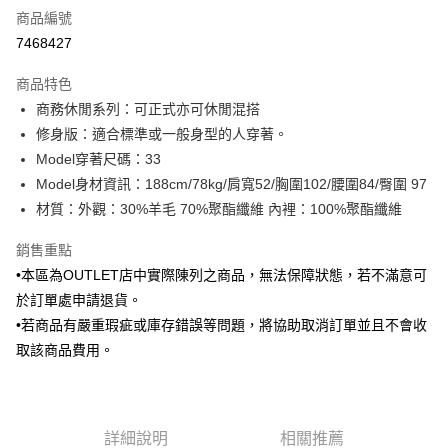
商品編號
信用卡分期付款
7468427
3 期 0 利率 每期
NT$475
21家銀行
商品特色
6 期 0 利率 每期
NT$237
21家銀行
合作金庫商業銀行
第一商業銀行
商務休閒系列：可正式亦可休閒混搭
華南商業銀行
彰化商業銀行
合作金庫商業銀行
第一商業銀行
LINE Pay
修身版：適合標準或一般身型的人穿著。
上海商業儲蓄銀行
台北富邦商業銀行
華南商業銀行
彰化商業銀行
國泰世華商業銀行
兆豐國際商業銀行
Model穿著尺碼：33
Apple Pay
上海商業儲蓄銀行
台北富邦商業銀行
臺灣中小企業銀行
台中商業銀行
Model身材資訊：188cm/78kg/肩寬52/胸圍102/腰圍84/臀圍 97
國泰世華商業銀行
兆豐國際商業銀行
匯豐（台灣）商業銀行
華泰商業銀行
街口支付
臺灣中小企業銀行
台中商業銀行
材質：外觀：30%羊毛 70%聚酯纖維 內裡：100%聚酯纖維
聯邦商業銀行
遠東國際商業銀行
匯豐（台灣）商業銀行
華泰商業銀行
悠遊付
元大商業銀行
永豐商業銀行
銷售重點
聯邦商業銀行
遠東國際商業銀行
玉山商業銀行
星展（台灣）商業銀行
元大商業銀行
永豐商業銀行
•本區為OUTLET店中實際陳列之商品，無法保障狀態，若不滿意可
Google Pay
台新國際商業銀行
中國信託商業銀行
玉山商業銀行
星展（台灣）商業銀行
於訂單處申請退貨。
台灣樂天信用卡公司
台新國際商業銀行
中國信託商業銀行
全盈+PAY
•若商品有嚴重瑕疵或庫存錯誤等問題，將協助取消訂單並且不會收
台灣樂天信用卡公司
取該商品費用。
AFTEE先享後付
相關說明
【關於「AFTEE先享後付」】
ATM付款
AFTEE先享後付是「在收到商品之後才付款」的支付方式。 讓您購物簡單
便利好安心！
詳細說明
相關推薦