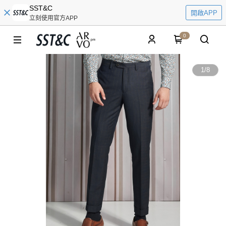
SST&C
開啟APP
立刻使用官方APP
0
1
/
8