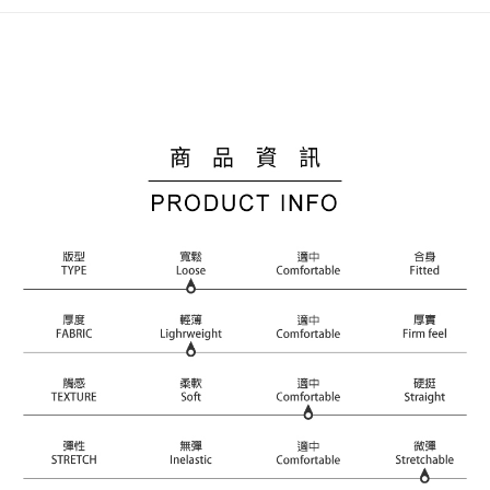
１．簡單：不需註冊會員、不需綁卡、不需儲值。
運送方式
２．便利：只要手機號碼，簡訊認證，即可結帳。
３．安心：先確認商品／服務後，再付款。
新竹物流宅配
每筆NT$120，滿NT$3,000(含以上)免運費
【「AFTEE先享後付」結帳流程】
１．於結帳方式選擇「AFTEE先享後付」後，將跳轉至「AFTEE先享後付」
新竹物流離島宅配
結帳頁面，進行簡訊認證並確認金額後，即可完成結帳。
２．訂單成立數日內，您將收到繳費通知簡訊。
每筆NT$350，滿NT$3,500(含以上)免運費
３．收到繳費通知簡訊後14天內，點擊此簡訊中的連結，可透過四大超商／
ATM／網路銀行／等多元方式進行付款，方視為交易完成。
LINEX 宇迅國際
查看運費
※ 請注意：結帳手續完成當下不需立刻繳費，但若您需要取消訂單，請聯絡
購買商品的店家。未經商家同意取消之訂單仍視為有效，需透過AFTEE先享
後付繳納相關費用。
※ 交易是否成功請以「AFTEE先享後付 」之結帳頁面顯示為準，若有關於
是否繳費成功／繳費後需取消欲退款等相關疑問，請聯繫「AFTEE先享後付
客戶支援中心」
https://netprotections.freshdesk.com/support/home
【注意事項】
１．透過由恩沛科技股份有限公司提供之「AFTEE先享後付」服務完成之交
易，需依本服務之必要範圍內提供個人資料，並將交易相關給付款項請求債
權轉讓予恩沛科技股份有限公司。
２．關於個人資料處理事宜，請瀏覽以下網址：
https://aftee.tw/terms/#terms3
３．未成年的使用者請事先徵得法定代理人或監護人之同意方可使用
「AFTEE先享後付」，若未經同意申辦者引起之損失，本公司不負相關責