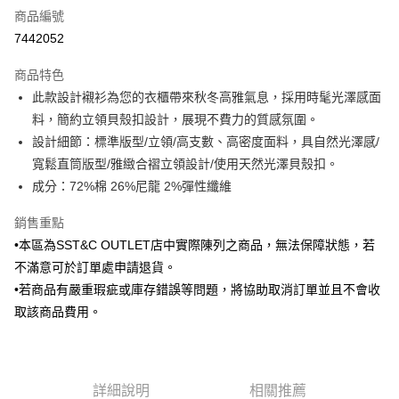
商品編號
信用卡分期付款
7442052
3 期 0 利率 每期
NT$420
21家銀行
商品特色
6 期 0 利率 每期
NT$210
21家銀行
合作金庫商業銀行
第一商業銀行
此款設計襯衫為您的衣櫃帶來秋冬高雅氣息，採用時髦光澤感面
華南商業銀行
彰化商業銀行
合作金庫商業銀行
第一商業銀行
LINE Pay
料，簡約立領貝殼扣設計，展現不費力的質感氛圍。
上海商業儲蓄銀行
台北富邦商業銀行
華南商業銀行
彰化商業銀行
國泰世華商業銀行
兆豐國際商業銀行
設計細節：標準版型/立領/高支數、高密度面料，具自然光澤感/
Apple Pay
上海商業儲蓄銀行
台北富邦商業銀行
臺灣中小企業銀行
台中商業銀行
寬鬆直筒版型/雅緻合褶立領設計/使用天然光澤貝殼扣。
國泰世華商業銀行
兆豐國際商業銀行
匯豐（台灣）商業銀行
華泰商業銀行
街口支付
臺灣中小企業銀行
台中商業銀行
成分：72%棉 26%尼龍 2%彈性纖維
聯邦商業銀行
遠東國際商業銀行
匯豐（台灣）商業銀行
華泰商業銀行
悠遊付
元大商業銀行
永豐商業銀行
銷售重點
聯邦商業銀行
遠東國際商業銀行
玉山商業銀行
星展（台灣）商業銀行
元大商業銀行
永豐商業銀行
•本區為SST&C OUTLET店中實際陳列之商品，無法保障狀態，若
Google Pay
台新國際商業銀行
中國信託商業銀行
玉山商業銀行
星展（台灣）商業銀行
不滿意可於訂單處申請退貨。
台灣樂天信用卡公司
台新國際商業銀行
中國信託商業銀行
全盈+PAY
•若商品有嚴重瑕疵或庫存錯誤等問題，將協助取消訂單並且不會收
台灣樂天信用卡公司
取該商品費用。
AFTEE先享後付
相關說明
【關於「AFTEE先享後付」】
ATM付款
AFTEE先享後付是「在收到商品之後才付款」的支付方式。 讓您購物簡單
便利好安心！
詳細說明
相關推薦