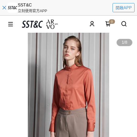
SST&C
開啟APP
立刻使用官方APP
0
1
/
8