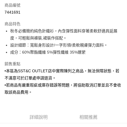
商品編號
信用卡分期付款
7441691
3 期 0 利率 每期
NT$346
21家銀行
商品特色
6 期 0 利率 每期
NT$173
21家銀行
合作金庫商業銀行
第一商業銀行
秋冬必備簡約純色針織衫，內含彈性面料穿著柔軟舒適具延展
華南商業銀行
彰化商業銀行
合作金庫商業銀行
第一商業銀行
LINE Pay
度，可輕鬆與褲裝,裙裝作搭配。
上海商業儲蓄銀行
台北富邦商業銀行
華南商業銀行
彰化商業銀行
國泰世華商業銀行
兆豐國際商業銀行
設計細節：寬鬆身形設計/一字形領/柔軟親膚彈力面料。
Apple Pay
上海商業儲蓄銀行
台北富邦商業銀行
臺灣中小企業銀行
台中商業銀行
成分：60%聚酯纖維 5%彈性纖維 35%嫘縈
國泰世華商業銀行
兆豐國際商業銀行
匯豐（台灣）商業銀行
華泰商業銀行
街口支付
臺灣中小企業銀行
台中商業銀行
聯邦商業銀行
遠東國際商業銀行
銷售重點
匯豐（台灣）商業銀行
華泰商業銀行
悠遊付
元大商業銀行
永豐商業銀行
•本區為SST&C OUTLET店中實際陳列之商品，無法保障狀態，若
聯邦商業銀行
遠東國際商業銀行
玉山商業銀行
星展（台灣）商業銀行
元大商業銀行
永豐商業銀行
不滿意可於訂單處申請退貨。
Google Pay
台新國際商業銀行
中國信託商業銀行
玉山商業銀行
星展（台灣）商業銀行
•若商品有嚴重瑕疵或庫存錯誤等問題，將協助取消訂單並且不會收
台灣樂天信用卡公司
台新國際商業銀行
中國信託商業銀行
全盈+PAY
取該商品費用。
台灣樂天信用卡公司
AFTEE先享後付
相關說明
【關於「AFTEE先享後付」】
ATM付款
詳細說明
相關推薦
AFTEE先享後付是「在收到商品之後才付款」的支付方式。 讓您購物簡單
便利好安心！