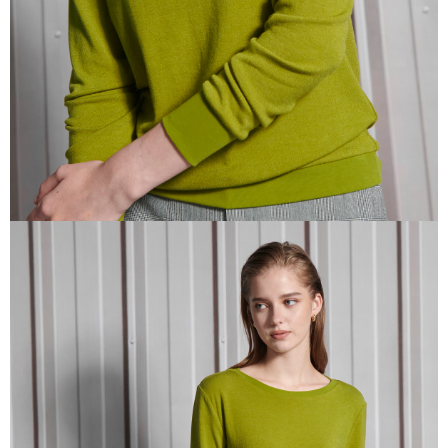
任。
４．使用「AFTEE先享後付」時，將依據個別帳號之用戶狀況，依本公司即
時審查核予不同之上限額度；若仍有額度不足之情形，本公司將視審查結果
請求用戶進行身份認證。
５．嚴禁一人註冊多個帳號或使用他人資訊註冊。若發現惡意使用之情形，
恩沛科技股份有限公司將有權停止該用戶之使用額度並採取法律行動。