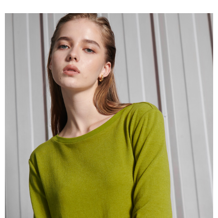
１．簡單：不需註冊會員、不需綁卡、不需儲值。
運送方式
２．便利：只要手機號碼，簡訊認證，即可結帳。
３．安心：先確認商品／服務後，再付款。
新竹物流宅配
每筆NT$120，滿NT$3,000(含以上)免運費
【「AFTEE先享後付」結帳流程】
１．於結帳方式選擇「AFTEE先享後付」後，將跳轉至「AFTEE先享後付」
新竹物流離島宅配
結帳頁面，進行簡訊認證並確認金額後，即可完成結帳。
２．訂單成立數日內，您將收到繳費通知簡訊。
每筆NT$350，滿NT$3,500(含以上)免運費
３．收到繳費通知簡訊後14天內，點擊此簡訊中的連結，可透過四大超商／
ATM／網路銀行／等多元方式進行付款，方視為交易完成。
LINEX 宇迅國際
查看運費
※ 請注意：結帳手續完成當下不需立刻繳費，但若您需要取消訂單，請聯絡
購買商品的店家。未經商家同意取消之訂單仍視為有效，需透過AFTEE先享
後付繳納相關費用。
※ 交易是否成功請以「AFTEE先享後付 」之結帳頁面顯示為準，若有關於
是否繳費成功／繳費後需取消欲退款等相關疑問，請聯繫「AFTEE先享後付
客戶支援中心」
https://netprotections.freshdesk.com/support/home
【注意事項】
１．透過由恩沛科技股份有限公司提供之「AFTEE先享後付」服務完成之交
易，需依本服務之必要範圍內提供個人資料，並將交易相關給付款項請求債
權轉讓予恩沛科技股份有限公司。
２．關於個人資料處理事宜，請瀏覽以下網址：
https://aftee.tw/terms/#terms3
３．未成年的使用者請事先徵得法定代理人或監護人之同意方可使用
「AFTEE先享後付」，若未經同意申辦者引起之損失，本公司不負相關責