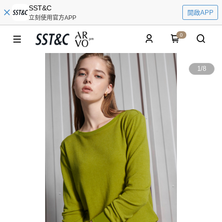
SST&C
開啟APP
立刻使用官方APP
0
1
/
8