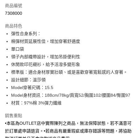
商品編號
信用卡分期付款
7308000
3 期 0 利率 每期
NT$346
21家銀行
商品特色
6 期 0 利率 每期
NT$173
21家銀行
合作金庫商業銀行
第一商業銀行
彈性合身系列：
華南商業銀行
彰化商業銀行
合作金庫商業銀行
第一商業銀行
LINE Pay
棉彈材質延展性佳，增加穿著舒適度
上海商業儲蓄銀行
台北富邦商業銀行
華南商業銀行
彰化商業銀行
國泰世華商業銀行
兆豐國際商業銀行
單口袋
Apple Pay
上海商業儲蓄銀行
台北富邦商業銀行
臺灣中小企業銀行
台中商業銀行
領子內部織帶設計，增加吊掛便利性
國泰世華商業銀行
兆豐國際商業銀行
匯豐（台灣）商業銀行
華泰商業銀行
街口支付
臺灣中小企業銀行
台中商業銀行
休閒款印花襯衫，給予活潑多變形象
聯邦商業銀行
遠東國際商業銀行
匯豐（台灣）商業銀行
華泰商業銀行
標準版：適合身材厚實壯碩、或是喜歡穿著寬鬆感的人穿著。
悠遊付
元大商業銀行
永豐商業銀行
聯邦商業銀行
遠東國際商業銀行
設計細節：溫莎領
玉山商業銀行
星展（台灣）商業銀行
元大商業銀行
永豐商業銀行
Google Pay
Model穿著尺碼：15.5
台新國際商業銀行
中國信託商業銀行
玉山商業銀行
星展（台灣）商業銀行
台灣樂天信用卡公司
Model身材資訊：188cm/78kg/肩寬52/胸圍102/腰圍84/臀圍97
台新國際商業銀行
中國信託商業銀行
全盈+PAY
材質：97%棉 3%彈力纖維
台灣樂天信用卡公司
AFTEE先享後付
銷售重點
相關說明
【關於「AFTEE先享後付」】
•本區為OUTLET店中實際陳列之商品，無法保障狀態，若不滿意可
ATM付款
AFTEE先享後付是「在收到商品之後才付款」的支付方式。 讓您購物簡單
於訂單處申請退貨。•若商品有嚴重瑕疵或庫存錯誤等問題，將協助
便利好安心！