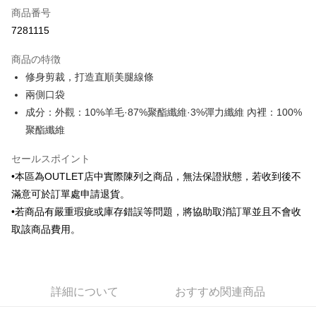
商品番号
クレジットカード分割払い
7281115
3回払い、金利0、毎回
NT$420
21行の銀行
商品の特徴
6回払い、金利0、毎回
NT$210
21行の銀行
合作金庫商業銀行
第一商業銀行
修身剪裁，打造直順美腿線條
華南商業銀行
彰化商業銀行
合作金庫商業銀行
第一商業銀行
LINE Pay
兩側口袋
上海商業儲蓄銀行
台北富邦商業銀行
華南商業銀行
彰化商業銀行
国泰世華商業銀行
兆豐國際商業銀行
成分：外觀：10%羊毛·87%聚酯纖維·3%彈力纖維 內裡：100%
Apple Pay
上海商業儲蓄銀行
台北富邦商業銀行
台湾中小企業銀行
台中商業銀行
聚酯纖維
国泰世華商業銀行
兆豐國際商業銀行
HSBC(台湾)商業銀行
華泰商業銀行
JKOPAY
台湾中小企業銀行
台中商業銀行
聯邦商業銀行
遠東国際商業銀行
セールスポイント
HSBC(台湾)商業銀行
華泰商業銀行
Easy Wallet
元大商業銀行
永豐商業銀行
聯邦商業銀行
遠東国際商業銀行
•本區為OUTLET店中實際陳列之商品，無法保證狀態，若收到後不
玉山商業銀行
星展(台湾)商業銀行
元大商業銀行
永豐商業銀行
Google Pay
滿意可於訂單處申請退貨。
台新國際商業銀行
中国信託商業銀行
玉山商業銀行
星展(台湾)商業銀行
•若商品有嚴重瑕疵或庫存錯誤等問題，將協助取消訂單並且不會收
台湾楽天クレジットカード会社
台新國際商業銀行
中国信託商業銀行
Plus Pay
取該商品費用。
台湾楽天クレジットカード会社
AFTEE代金後払い
説明
一、 AFTEE代金後払いについて
ATM払い
詳細について
おすすめ関連商品
1.お支払い方法でAFTEE代金後払いを選択すると、携帯電話認証ウィンド
ウが表示されます。