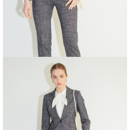
三、利用規約「AFTEE代金後払い」（以下当サービスという）はネットプ
ロテクションズ（以下 AFTEE という）が提供し、AFTEEが代金を徴収し
ます。当サービスご利用の際に提供しなければならない個人情報（注文者
の氏名、電話番号、受取人の氏名、電話番号、受取人住所を含むがこれに
限らない）は、AFTEEに渡され当サービスで必要な範囲内で利用されま
す。AFTEEの個人情報の収集、処理、利用について、詳細はAFTEE公式ホ
ームページの『個人情報の収集、処理及び利用に関する声明』をご参照く
ださい（
https://aftee.tw/privacypolicy/
）。
AFTEEの初回ご利用の際に、審査を通過すれば、最高額がNT$10,000にな
ります。支払い期限を過ぎた場合、その金額に基づいて年利20%の遅延滞
納金が加算されます。未成年の利用者は、事前に法定代理人または後見人
の同意を得ればAFTEEをご利用いただけます。
個人情報の処理、利用について疑問がある、または関連する法律の権利を
行使したい場合は、ネットプロテクションズ
cs_tw@netprotections.co.jp
にご連絡ください。上記に示した個人情報を、必要な購入注文書とあわせ
てAFTEEにご提供いただく、またはAFTEEにあなたの個人情報の収集、処
理、利用を許可することににご同意いただけない場合は、当サービスを選
択しないでください。