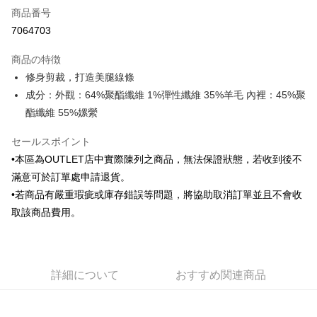
商品番号
クレジットカード分割払い
7064703
3回払い、金利0、毎回
NT$420
21行の銀行
商品の特徴
6回払い、金利0、毎回
NT$210
21行の銀行
合作金庫商業銀行
第一商業銀行
修身剪裁，打造美腿線條
華南商業銀行
彰化商業銀行
合作金庫商業銀行
第一商業銀行
LINE Pay
成分：外觀：64%聚酯纖維 1%彈性纖維 35%羊毛 內裡：45%聚
上海商業儲蓄銀行
台北富邦商業銀行
華南商業銀行
彰化商業銀行
国泰世華商業銀行
兆豐國際商業銀行
酯纖維 55%嫘縈
Apple Pay
上海商業儲蓄銀行
台北富邦商業銀行
台湾中小企業銀行
台中商業銀行
国泰世華商業銀行
兆豐國際商業銀行
HSBC(台湾)商業銀行
華泰商業銀行
セールスポイント
JKOPAY
台湾中小企業銀行
台中商業銀行
聯邦商業銀行
遠東国際商業銀行
•本區為OUTLET店中實際陳列之商品，無法保證狀態，若收到後不
HSBC(台湾)商業銀行
華泰商業銀行
Easy Wallet
元大商業銀行
永豐商業銀行
聯邦商業銀行
遠東国際商業銀行
滿意可於訂單處申請退貨。
玉山商業銀行
星展(台湾)商業銀行
元大商業銀行
永豐商業銀行
Google Pay
•若商品有嚴重瑕疵或庫存錯誤等問題，將協助取消訂單並且不會收
台新國際商業銀行
中国信託商業銀行
玉山商業銀行
星展(台湾)商業銀行
取該商品費用。
台湾楽天クレジットカード会社
台新國際商業銀行
中国信託商業銀行
Plus Pay
台湾楽天クレジットカード会社
AFTEE代金後払い
説明
詳細について
おすすめ関連商品
一、 AFTEE代金後払いについて
ATM払い
1.お支払い方法でAFTEE代金後払いを選択すると、携帯電話認証ウィンド
ウが表示されます。