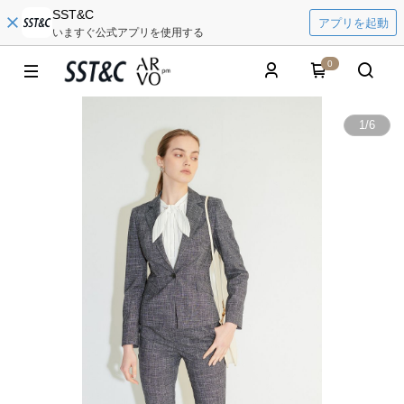
SST&C
アプリを起動
いますぐ公式アプリを使用する
0
1
/
6