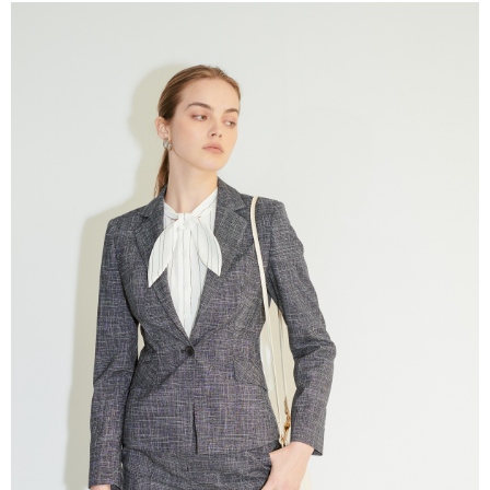
2.SMSで認証してお支払い手続を進めてください。
配送方法
3.注文するときのお支払いは不要です。商品はご指定の住所に配送されま
す。
新竹物流宅配
4.ご注文が完了すると、携帯に支払い通知のSMSが届きます。アプリ会員
配送毎にNT$120、NT$3,000以上で送料無料
の場合は、AFTEE アプリプッシュ通知が届きます。
5.商品受け取り時のお支払いは不要です。商品を確かめてから、SMSまた
新竹物流離島宅配
はアプリの通知に従って、4大コンビニ、またはATM/オンラインバンキン
グでお支払いください。
配送毎にNT$350、NT$3,500以上で送料無料
代金納付期限は最短で 14 日以内ですので、ご注意ください。AFTEE アプ
LINEX 宇迅國際
送料を確認
リをダウンロードして AFTEE 会員になるとお支払い期限を最長 45 日以内
まで延長できます。
お支払期限は、ショップが請求した期日と、AFTEEで延長できる日数をも
とに計算されます。AFTEEで注文すると、商品を受け取るまで支払い期限
を延長できますが、商品を期限内に受け取れない場合があります（例：予
約商品や商品到着日が比較的遅い商品）。そのため、商品到着の有無に関
わらず、AFTEEで指定された期限内にお支払いください。
二、支払い限度額
1.初回 AFTEEを ご利用の際に、認証結果及び当社の審査の結果に基づ
き、限度額が設定されます。
2.決済金額は最低NT$20です。
3.現在、台湾の会員のみご利用いただけます。