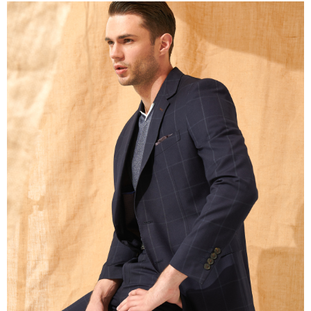
１．簡單：不需註冊會員、不需綁卡、不需儲值。
運送方式
２．便利：只要手機號碼，簡訊認證，即可結帳。
３．安心：先確認商品／服務後，再付款。
新竹物流宅配
每筆NT$120，滿NT$3,000(含以上)免運費
【「AFTEE先享後付」結帳流程】
１．於結帳方式選擇「AFTEE先享後付」後，將跳轉至「AFTEE先享後付」
新竹物流離島宅配
結帳頁面，進行簡訊認證並確認金額後，即可完成結帳。
２．訂單成立數日內，您將收到繳費通知簡訊。
每筆NT$350，滿NT$3,500(含以上)免運費
３．收到繳費通知簡訊後14天內，點擊此簡訊中的連結，可透過四大超商／
ATM／網路銀行／等多元方式進行付款，方視為交易完成。
LINEX 宇迅國際
查看運費
※ 請注意：結帳手續完成當下不需立刻繳費，但若您需要取消訂單，請聯絡
購買商品的店家。未經商家同意取消之訂單仍視為有效，需透過AFTEE先享
後付繳納相關費用。
※ 交易是否成功請以「AFTEE先享後付 」之結帳頁面顯示為準，若有關於
是否繳費成功／繳費後需取消欲退款等相關疑問，請聯繫「AFTEE先享後付
客戶支援中心」
https://netprotections.freshdesk.com/support/home
【注意事項】
１．透過由恩沛科技股份有限公司提供之「AFTEE先享後付」服務完成之交
易，需依本服務之必要範圍內提供個人資料，並將交易相關給付款項請求債
權轉讓予恩沛科技股份有限公司。
２．關於個人資料處理事宜，請瀏覽以下網址：
https://aftee.tw/terms/#terms3
３．未成年的使用者請事先徵得法定代理人或監護人之同意方可使用
「AFTEE先享後付」，若未經同意申辦者引起之損失，本公司不負相關責