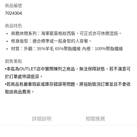
商品編號
信用卡分期付款
7024304
3 期 0 利率 每期
NT$475
21家銀行
商品特色
6 期 0 利率 每期
NT$237
21家銀行
合作金庫商業銀行
第一商業銀行
商務休閒系列：海軍藍窗格紋西裝，可正式亦可休閒混搭。
華南商業銀行
彰化商業銀行
合作金庫商業銀行
第一商業銀行
LINE Pay
修身版型：適合標準或一般身型的人穿著。
上海商業儲蓄銀行
台北富邦商業銀行
華南商業銀行
彰化商業銀行
國泰世華商業銀行
兆豐國際商業銀行
材質：外觀：35%羊毛 65%聚酯纖維 內裡︰100%聚酯纖維
Apple Pay
上海商業儲蓄銀行
台北富邦商業銀行
臺灣中小企業銀行
台中商業銀行
國泰世華商業銀行
兆豐國際商業銀行
銷售重點
匯豐（台灣）商業銀行
華泰商業銀行
街口支付
臺灣中小企業銀行
台中商業銀行
聯邦商業銀行
遠東國際商業銀行
•本區為OUTLET店中實際陳列之商品，無法保障狀態，若不滿意可
匯豐（台灣）商業銀行
華泰商業銀行
悠遊付
元大商業銀行
永豐商業銀行
於訂單處申請退貨。
聯邦商業銀行
遠東國際商業銀行
玉山商業銀行
星展（台灣）商業銀行
元大商業銀行
永豐商業銀行
•若商品有嚴重瑕疵或庫存錯誤等問題，將協助取消訂單並且不會收
Google Pay
台新國際商業銀行
中國信託商業銀行
玉山商業銀行
星展（台灣）商業銀行
取該商品費用。
台灣樂天信用卡公司
台新國際商業銀行
中國信託商業銀行
全盈+PAY
台灣樂天信用卡公司
AFTEE先享後付
相關說明
詳細說明
相關推薦
【關於「AFTEE先享後付」】
ATM付款
AFTEE先享後付是「在收到商品之後才付款」的支付方式。 讓您購物簡單
便利好安心！