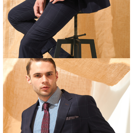
任。
４．使用「AFTEE先享後付」時，將依據個別帳號之用戶狀況，依本公司即
時審查核予不同之上限額度；若仍有額度不足之情形，本公司將視審查結果
請求用戶進行身份認證。
５．嚴禁一人註冊多個帳號或使用他人資訊註冊。若發現惡意使用之情形，
恩沛科技股份有限公司將有權停止該用戶之使用額度並採取法律行動。