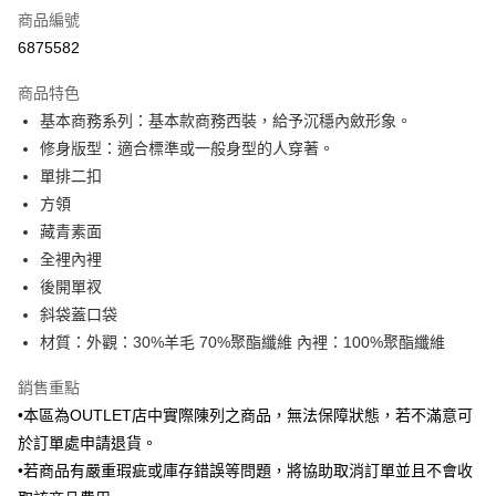
商品編號
信用卡分期付款
6875582
3 期 0 利率 每期
NT$1,096
21家銀行
商品特色
6 期 0 利率 每期
NT$548
21家銀行
合作金庫商業銀行
第一商業銀行
基本商務系列：基本款商務西裝，給予沉穩內斂形象。
華南商業銀行
彰化商業銀行
合作金庫商業銀行
第一商業銀行
LINE Pay
修身版型：適合標準或一般身型的人穿著。
上海商業儲蓄銀行
台北富邦商業銀行
華南商業銀行
彰化商業銀行
國泰世華商業銀行
兆豐國際商業銀行
單排二扣
Apple Pay
上海商業儲蓄銀行
台北富邦商業銀行
臺灣中小企業銀行
台中商業銀行
方領
國泰世華商業銀行
兆豐國際商業銀行
匯豐（台灣）商業銀行
華泰商業銀行
街口支付
臺灣中小企業銀行
台中商業銀行
藏青素面
聯邦商業銀行
遠東國際商業銀行
匯豐（台灣）商業銀行
華泰商業銀行
全裡內裡
悠遊付
元大商業銀行
永豐商業銀行
聯邦商業銀行
遠東國際商業銀行
後開單衩
玉山商業銀行
星展（台灣）商業銀行
元大商業銀行
永豐商業銀行
Google Pay
斜袋蓋口袋
台新國際商業銀行
中國信託商業銀行
玉山商業銀行
星展（台灣）商業銀行
台灣樂天信用卡公司
材質：外觀：30%羊毛 70%聚酯纖維 內裡：100%聚酯纖維
台新國際商業銀行
中國信託商業銀行
全盈+PAY
台灣樂天信用卡公司
銷售重點
AFTEE先享後付
•本區為OUTLET店中實際陳列之商品，無法保障狀態，若不滿意可
相關說明
【關於「AFTEE先享後付」】
於訂單處申請退貨。
ATM付款
AFTEE先享後付是「在收到商品之後才付款」的支付方式。 讓您購物簡單
•若商品有嚴重瑕疵或庫存錯誤等問題，將協助取消訂單並且不會收
便利好安心！