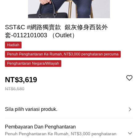
SST&C #網路獨賣款 銀灰修身西裝外
套-0112101003 （Outlet）
Hadiah
Penuh Penghantaran Ke Rumah, NT$3,000 penghataran percuma
Penghantaran Negara/Wilayah
NT$3,619
NT$6,580
Sila pilih variasi produk.
Pembayaran Dan Penghantaran
Penuh Penghantaran Ke Rumah, NT$3,000 penghataran