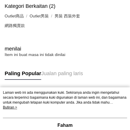
Kategori Berkaitan (2)
Outlet商品
Outlet男裝
男裝 西裝外套
網路獨賣款
menilai
Item ini buat masa ini tidak dinilai
Paling Popular
Jualan paling laris
Laman web ini ada menggunakan kuki. Sekiranya anda ingin mengetahui
Tag Popular
secara terperinci bagaimana kuki digunakan di laman web ini, dan bagaimana
untuk mengubah tetapan kuki komputer anda. Jika anda tidak mahu
menggunakan kuki di komputer anda, sila rujuk penerangan mengenai kuki.
Butiran >
Dasar Privasi
Laman web ini ada menggunakan kuki. Sekiranya anda ingin
mengetahui secara terperinci bagaimana kuki digunakan di laman web ini,
dan bagaimana untuk mengubah tetapan kuki komputer anda. Jika anda tidak
Faham
mahu menggunakan kuki di komputer anda, sila rujuk penerangan mengenai