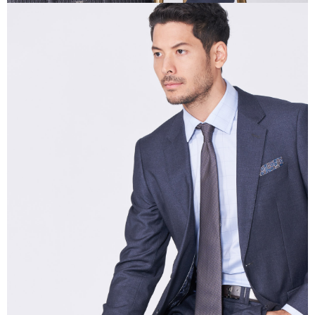
20% setahun akan dikenakan. Pengguna bawah umur dikehendaki
mendapatkan kebenaran daripada ibu bapa atau penjaga yang sah
untuk menggunakan AFTEE.
Sila hubungi NP Taiwan Inc. di
cs_tw@netprotections.co.jp
jika anda
mempunyai sebarang kebimbangan mengenai pemprosesan dan
penggunaan pada data peribadi. Jika anda tidak bersetuju dengan data
peribadi yang disenaraikan seperti di atas akan dikumpul dan digunakan
oleh AFTEE, sila jangan gunakan perkhidmatan ini.