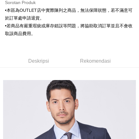
AFTEE
Sorotan Produk
Bank Antarabangsa Taishin
Bank CTBC
Yuanta Commercial Bank
Bank SinoPac
Deskripsi
Syarikat Kad Kredit Rakuten
•本區為OUTLET店中實際陳列之商品，無法保障狀態，若不滿意可
Bank Komersial E.SUN
DBS Bank
Taiwan
Pertama, Mengenai Perkhidmatan AFTEE Beli Sekarang Bayar Kemudian
於訂單處申請退貨。
Bank Antarabangsa
Bank CTBC
Pemindahan ATM
1. Dengan memilih AFTEE sebagai kaedah pembayaran, mesej
Taishin
•若商品有嚴重瑕疵或庫存錯誤等問題，將協助取消訂單並且不會收
pengesahan AFTEE akan muncul.
Syarikat Kad Kredit
2. Anda boleh meneruskan pembayaran selepas pengesahan SMS.
取該商品費用。
Pilihan Penghantaran
Rakuten Taiwan
3. Tiada bayaran diperlukan apabila pesanan disahkan. Produk akan
dihantar ke alamat yang ditetapkan.
新竹物流宅配
4. Setelah pesanan disahkan, anda akan menerima SMS pembayaran
NT$120/pesanan | Penghantaran percuma untuk pesanan
manakala ahli aplikasi akan menerima pemberitahuan tolak aplikasi
Deskripsi
Rekomendasi
NT$3,000 atau lebih
AFTEE.
5. Tiada bayaran diperlukan apabila anda menerima produk. Sila buat
pembayaran di empat kedai serbaneka utama, ATM atau perbankan
新竹物流離島宅配
dalam talian dengan SMS pembayaran atau pemberitahuan tolak aplikasi
NT$350/pesanan | Penghantaran percuma untuk pesanan
AFTEE.
NT$3,500 atau lebih
Sila ambil perhatian bahawa tempoh pembayaran adalah 14 hari. Walau
LINEX 宇迅國際
bagaimanapun, bagi mereka yang telah memuat turun Aplikasi AFTEE
Kadar Penghantaran
dan mendaftar sebagai ahli AFTEE boleh menikmati tempoh pembayaran
sehingga 45 hari.
Tempoh pembayaran dikira dari masa kedai meminta pembayaran anda,
ditambah dengan bilangan hari yang boleh dilanjutkan oleh AFTEE. Anda
boleh melanjutkan tempoh pembayaran anda sebelum anda menerima