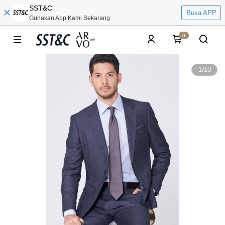
SST&C
Buka APP
Gunakan App Kami Sekarang
0
1
/
10