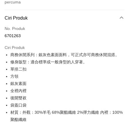
percuma
Kaedah Pembayaran
Ciri Produk
Kad Kredit (Bayaran Penuh)
No. Produk
Ansuran Kad Kredit
6701263
3 ansuran pada kadar faedah 0,
NT$1,206
setiap ansuran
Ciri Produk
21 Bank
6 ansuran pada kadar faedah 0,
NT$603
setiap
Taiwan Cooperative Bank
Bank Komersial Pertama
商務休閒系列：銀灰色素面面料，可正式亦可商務休閒混搭。
Hua Nan Commercial
Chang Hwa Commercial
ansuran
21 Bank
Bank
Bank
修身版型：適合標準或一般身型的人穿著。
Taiwan Cooperative Bank
Bank Komersial Pertama
LINE Pay
The Shanghai
Bank Komersial Taipei
單排二扣
Hua Nan Commercial Bank
Chang Hwa Commercial Bank
Commercial & Savings
Fubon
方領
Apple Pay
The Shanghai Commercial &
Bank Komersial Taipei Fubon
Bank
Savings Bank
銀灰素面
Bank Cathay United
Mega International
JKOPAY
Bank Cathay United
Mega International Commercial
全裡內裡
Commercial Bank
Bank
後開雙衩
Taiwan Business Bank
Taichung Commercial
Easy Wallet
Taiwan Business Bank
Taichung Commercial Bank
Bank
袋蓋口袋
HSBC Bank (Taiwan) Limited
Hwatai Bank
Google Pay
HSBC Bank (Taiwan)
Hwatai Bank
材質：外觀：30%羊毛 68%聚酯纖維 2%彈力纖維 內裡：100%
Union Bank of Taiwan
Far Eastern International Bank
Limited
聚酯纖維
Yuanta Commercial Bank
Bank SinoPac
Plus PAY
Union Bank of Taiwan
Far Eastern International
Bank Komersial E.SUN
DBS Bank
Bank