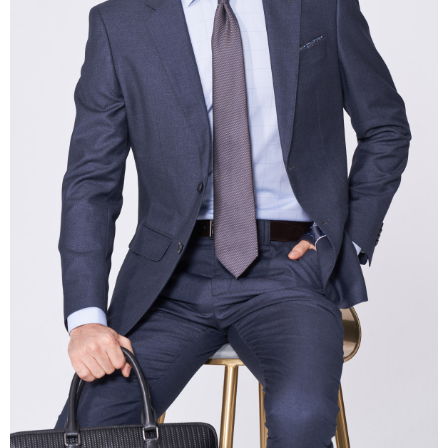
pesanan. Walau bagaimanapun, tiada jaminan bahawa anda boleh
menerima pesanan anda semasa tempoh pembayaran (cth.: produk
prapesanan atau produk yang mungkin mengambil masa yang lebih
lama untuk dihantar). Oleh itu, anda dikehendaki membuat pembayaran
kepada AFTEE dalam tempoh sama ada anda menerima pesanan.
Kedua, Sekatan Pembayaran
1. Jumlah yang diperakui untuk pengguna kali pertama boleh sehingga
NT$10,000. Amaun diperakui sebenar yang diluluskan akan berdasarkan
keputusan pensijilan dan semakan oleh AFTEE.
2. Amaun perbelanjaan minimum mestilah lebih besar daripada NT$20.
3. Pada masa ini hanya tersedia untuk ahli Taiwan.
Ketiga, Syarat Perkhidmatan
Perkhidmatan AFTEE Beli Sekarang Bayar Kemudian disediakan oleh NP
Taiwan, Inc. dan AFTEE akan membuat bil kepada pengguna. AFTEE
akan menggunakan data peribadi yang dikumpul (termasuk nama
pembeli, no. telefon, nama penerima, no. telefon, alamat penerima) untuk
penggunaan perkhidmatan. Sila rujuk kepada "Penyata Pengumpulan
Data Peribadi, Pemprosesan, Penggunaan"
(https://aftee.tw/privacypolicy/
) untuk maklumat lanjut.
Jumlah yang diperakui untuk pengguna kali pertama yang lulus
kelulusan boleh sehingga NT$10,000. Jika pengguna tidak membuat
pembayaran dalam tempoh tersebut, yuran pembayaran lewat sebanyak