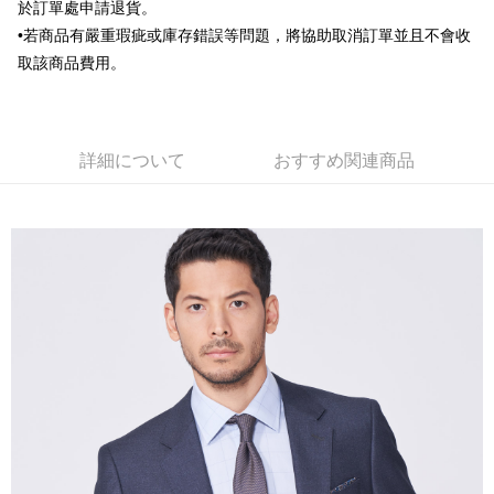
於訂單處申請退貨。
ウが表示されます。
•若商品有嚴重瑕疵或庫存錯誤等問題，將協助取消訂單並且不會收
2.SMSで認証してお支払い手続を進めてください。
配送方法
3.注文するときのお支払いは不要です。商品はご指定の住所に配送されま
取該商品費用。
す。
新竹物流宅配
4.ご注文が完了すると、携帯に支払い通知のSMSが届きます。アプリ会員
配送毎にNT$120、NT$3,000以上で送料無料
の場合は、AFTEE アプリプッシュ通知が届きます。
5.商品受け取り時のお支払いは不要です。商品を確かめてから、SMSまた
新竹物流離島宅配
はアプリの通知に従って、4大コンビニ、またはATM/オンラインバンキン
詳細について
おすすめ関連商品
グでお支払いください。
配送毎にNT$350、NT$3,500以上で送料無料
代金納付期限は最短で 14 日以内ですので、ご注意ください。AFTEE アプ
LINEX 宇迅國際
送料を確認
リをダウンロードして AFTEE 会員になるとお支払い期限を最長 45 日以内
まで延長できます。
お支払期限は、ショップが請求した期日と、AFTEEで延長できる日数をも
とに計算されます。AFTEEで注文すると、商品を受け取るまで支払い期限
を延長できますが、商品を期限内に受け取れない場合があります（例：予
約商品や商品到着日が比較的遅い商品）。そのため、商品到着の有無に関
わらず、AFTEEで指定された期限内にお支払いください。
二、支払い限度額
1.初回 AFTEEを ご利用の際に、認証結果及び当社の審査の結果に基づ
き、限度額が設定されます。
2.決済金額は最低NT$20です。
3.現在、台湾の会員のみご利用いただけます。