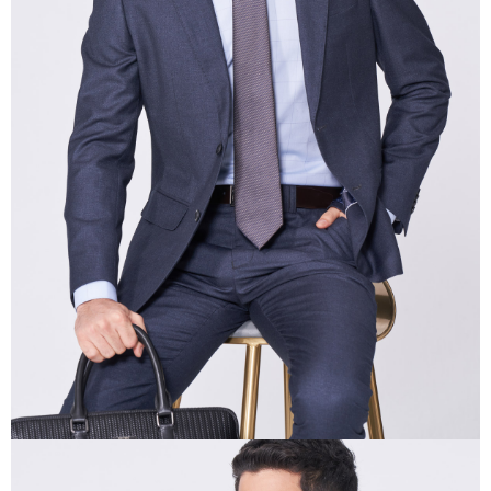
三、利用規約「AFTEE代金後払い」（以下当サービスという）はネットプ
ロテクションズ（以下 AFTEE という）が提供し、AFTEEが代金を徴収し
ます。当サービスご利用の際に提供しなければならない個人情報（注文者
の氏名、電話番号、受取人の氏名、電話番号、受取人住所を含むがこれに
限らない）は、AFTEEに渡され当サービスで必要な範囲内で利用されま
す。AFTEEの個人情報の収集、処理、利用について、詳細はAFTEE公式ホ
ームページの『個人情報の収集、処理及び利用に関する声明』をご参照く
ださい（
https://aftee.tw/privacypolicy/
）。
AFTEEの初回ご利用の際に、審査を通過すれば、最高額がNT$10,000にな
ります。支払い期限を過ぎた場合、その金額に基づいて年利20%の遅延滞
納金が加算されます。未成年の利用者は、事前に法定代理人または後見人
の同意を得ればAFTEEをご利用いただけます。
個人情報の処理、利用について疑問がある、または関連する法律の権利を
行使したい場合は、ネットプロテクションズ
cs_tw@netprotections.co.jp
にご連絡ください。上記に示した個人情報を、必要な購入注文書とあわせ
てAFTEEにご提供いただく、またはAFTEEにあなたの個人情報の収集、処
理、利用を許可することににご同意いただけない場合は、当サービスを選
択しないでください。