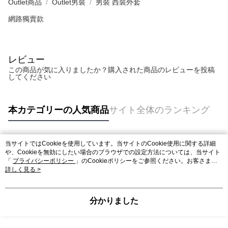
Outlet商品
Outlet男裝
男裝 西裝外套
網路獨賣款
レビュー
この商品が気に入りましたか？購入された商品のレビューを投稿
してください
本カテゴリーの人気商品
サイト全体のランキング
当サイトではCookieを使用しています。当サイトのCookie使用に関する詳細
人気タグ
や、Cookieを無効にしたい場合のブラウザでの設定方法については、当サイト
「
プライバシーポリシー
」のCookieポリシーをご参照ください。お客さま
が、当サイトを引き続き使用される場合、当社がサイト利用規約のCookieポリ
詳しく見る >
シーに基づいてCookieを使用することに同意したものとみなします。
分かりました