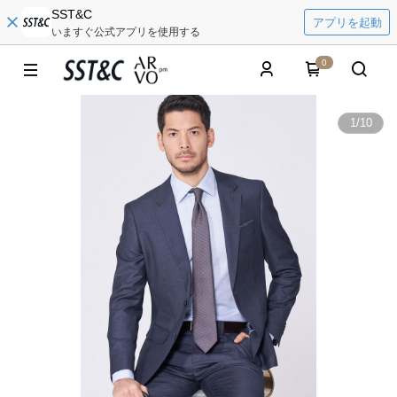
SST&C
アプリを起動
いますぐ公式アプリを使用する
0
1
/
10