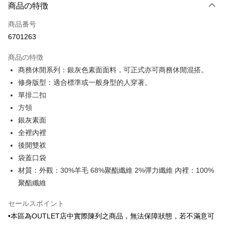
商品の特徴
クレジットカード1回払い
商品番号
クレジットカード分割払い
6701263
3回払い、金利0、毎回
NT$1,206
21行の銀行
商品の特徴
6回払い、金利0、毎回
NT$603
21行の銀行
合作金庫商業銀行
第一商業銀行
商務休閒系列：銀灰色素面面料，可正式亦可商務休閒混搭。
華南商業銀行
彰化商業銀行
合作金庫商業銀行
第一商業銀行
LINE Pay
修身版型：適合標準或一般身型的人穿著。
上海商業儲蓄銀行
台北富邦商業銀行
華南商業銀行
彰化商業銀行
国泰世華商業銀行
兆豐國際商業銀行
單排二扣
Apple Pay
上海商業儲蓄銀行
台北富邦商業銀行
台湾中小企業銀行
台中商業銀行
方領
国泰世華商業銀行
兆豐國際商業銀行
HSBC(台湾)商業銀行
華泰商業銀行
JKOPAY
台湾中小企業銀行
台中商業銀行
銀灰素面
聯邦商業銀行
遠東国際商業銀行
HSBC(台湾)商業銀行
華泰商業銀行
全裡內裡
Easy Wallet
元大商業銀行
永豐商業銀行
聯邦商業銀行
遠東国際商業銀行
後開雙衩
玉山商業銀行
星展(台湾)商業銀行
元大商業銀行
永豐商業銀行
Google Pay
台新國際商業銀行
中国信託商業銀行
袋蓋口袋
玉山商業銀行
星展(台湾)商業銀行
台湾楽天クレジットカード会社
材質：外觀：30%羊毛 68%聚酯纖維 2%彈力纖維 內裡：100%
台新國際商業銀行
中国信託商業銀行
Plus Pay
台湾楽天クレジットカード会社
聚酯纖維
AFTEE代金後払い
説明
セールスポイント
一、 AFTEE代金後払いについて
•本區為OUTLET店中實際陳列之商品，無法保障狀態，若不滿意可
ATM払い
1.お支払い方法でAFTEE代金後払いを選択すると、携帯電話認証ウィンド