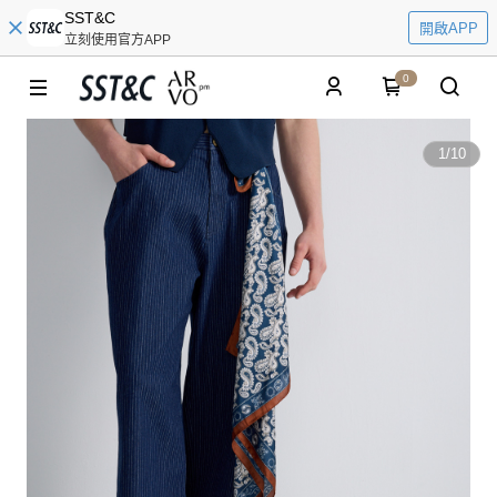
SST&C
開啟APP
立刻使用官方APP
0
1
/
10