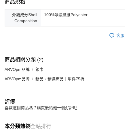
商品規格
外觀成分Shell
100%聚酯纖維Polyester
Composition
客服
商品相關分類 (2)
ARVOpm品牌
領巾
ARVOpm品牌
新品・精選商品｜單件75折
評價
喜歡這個商品嗎？購買後給他一個好評吧
本分類熱銷
全站排行