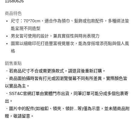
11680626
3 期 0 利率 每期
NT$263
21家銀行
商品特色
6 期 0 利率 每期
NT$131
21家銀行
合作金庫商業銀行
第一商業銀行
尺寸：70*70cm，適合作為領巾、髮飾或包款配件，多種綁法皆
華南商業銀行
彰化商業銀行
合作金庫商業銀行
第一商業銀行
LINE Pay
能呈現不同造型
上海商業儲蓄銀行
台北富邦商業銀行
華南商業銀行
彰化商業銀行
國泰世華商業銀行
兆豐國際商業銀行
男女皆可使用的設計，兼具實搭性與時尚表現力
Apple Pay
上海商業儲蓄銀行
台北富邦商業銀行
臺灣中小企業銀行
台中商業銀行
圖案以細緻印花打造豐富視覺層次，能為穿搭增添亮點與個人風
國泰世華商業銀行
兆豐國際商業銀行
匯豐（台灣）商業銀行
華泰商業銀行
街口支付
臺灣中小企業銀行
台中商業銀行
格
聯邦商業銀行
遠東國際商業銀行
匯豐（台灣）商業銀行
華泰商業銀行
悠遊付
元大商業銀行
永豐商業銀行
銷售重點
聯邦商業銀行
遠東國際商業銀行
玉山商業銀行
星展（台灣）商業銀行
元大商業銀行
永豐商業銀行
．若商品尺寸不合或需更換款式，請退貨後重新訂購。
Google Pay
台新國際商業銀行
中國信託商業銀行
玉山商業銀行
星展（台灣）商業銀行
．商品圖拍攝時皆有打光或因瀏覽螢幕不同有所差異，實際顏色皆
台灣樂天信用卡公司
台新國際商業銀行
中國信託商業銀行
全盈+PAY
以實品為主。
台灣樂天信用卡公司
．SST&C官網訂單由實體門市出貨，同筆訂單可能分成多個包裹寄
AFTEE先享後付
出。
相關說明
【關於「AFTEE先享後付」】
．圖片中的配件(如袖釦、領夾、領針...等)僅為示意，並未隨商品附
ATM付款
AFTEE先享後付是「在收到商品之後才付款」的支付方式。 讓您購物簡單
贈，敬請留意。
便利好安心！
１．簡單：不需註冊會員、不需綁卡、不需儲值。
運送方式
２．便利：只要手機號碼，簡訊認證，即可結帳。