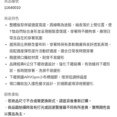
商品編號
信用卡分期付款
11640010
3 期 0 利率 每期
NT$630
21家銀行
商品特色
6 期 0 利率 每期
NT$315
21家銀行
合作金庫商業銀行
第一商業銀行
整體版型保留適度寬度，肩線略為放鬆，袖長落於上臂位置，使
華南商業銀行
彰化商業銀行
合作金庫商業銀行
第一商業銀行
LINE Pay
T恤自然貼合身形並呈現輕鬆垂墜感，穿著時不顯拘束，展現日
上海商業儲蓄銀行
台北富邦商業銀行
華南商業銀行
彰化商業銀行
國泰世華商業銀行
兆豐國際商業銀行
常且自在的穿著氛圍
Apple Pay
上海商業儲蓄銀行
台北富邦商業銀行
臺灣中小企業銀行
台中商業銀行
選用高比例棉含量布料，穿著時保有柔軟親膚與良好透氣表現，
國泰世華商業銀行
兆豐國際商業銀行
匯豐（台灣）商業銀行
華泰商業銀行
街口支付
臺灣中小企業銀行
台中商業銀行
搭配適度彈性提升活動舒適度，適合日常長時間穿著
聯邦商業銀行
遠東國際商業銀行
匯豐（台灣）商業銀行
華泰商業銀行
精選領口羅紋材質，耐穿不易變形
悠遊付
元大商業銀行
永豐商業銀行
聯邦商業銀行
遠東國際商業銀行
品牌經典6公分下襬收邊設計，強化下襬結構，有效維持下襬形
玉山商業銀行
星展（台灣）商業銀行
元大商業銀行
永豐商業銀行
Google Pay
狀，長時間穿著、洗滌不易變形
台新國際商業銀行
中國信託商業銀行
玉山商業銀行
星展（台灣）商業銀行
台灣樂天信用卡公司
下襬側邊ARVOpm小布標細節，增添低調辨識度
台新國際商業銀行
中國信託商業銀行
全盈+PAY
領口羅紋加入撞色層次設計，於細節處增添視覺變化
台灣樂天信用卡公司
AFTEE先享後付
銷售重點
相關說明
【關於「AFTEE先享後付」】
．若商品尺寸不合或需更換款式，請退貨後重新訂購。
ATM付款
AFTEE先享後付是「在收到商品之後才付款」的支付方式。 讓您購物簡單
．商品圖拍攝時皆有打光或因瀏覽螢幕不同有所差異，實際顏色皆
便利好安心！
以實品為主。
１．簡單：不需註冊會員、不需綁卡、不需儲值。