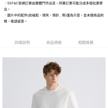
運送方式
２．便利：只要手機號碼，簡訊認證，即可結帳。
．SST&C官網訂單由實體門市出貨，同筆訂單可能分成多個包裹寄
３．安心：先確認商品／服務後，再付款。
新竹物流宅配
出。
每筆NT$120，滿NT$3,000(含以上)免運費
．圖片中的配件(如袖釦、領夾、領針...等)僅為示意，並未隨商品附
【「AFTEE先享後付」結帳流程】
１．於結帳方式選擇「AFTEE先享後付」後，將跳轉至「AFTEE先享後付」
贈，敬請留意。
新竹物流離島宅配
結帳頁面，進行簡訊認證並確認金額後，即可完成結帳。
２．訂單成立數日內，您將收到繳費通知簡訊。
每筆NT$350，滿NT$3,500(含以上)免運費
３．收到繳費通知簡訊後14天內，點擊此簡訊中的連結，可透過四大超商／
ATM／網路銀行／等多元方式進行付款，方視為交易完成。
LINEX 宇迅國際
查看運費
※ 請注意：結帳手續完成當下不需立刻繳費，但若您需要取消訂單，請聯絡
詳細說明
商品規格
相關推薦
購買商品的店家。未經商家同意取消之訂單仍視為有效，需透過AFTEE先享
後付繳納相關費用。
※ 交易是否成功請以「AFTEE先享後付 」之結帳頁面顯示為準，若有關於
是否繳費成功／繳費後需取消欲退款等相關疑問，請聯繫「AFTEE先享後付
客戶支援中心」
https://netprotections.freshdesk.com/support/home
【注意事項】
１．透過由恩沛科技股份有限公司提供之「AFTEE先享後付」服務完成之交
易，需依本服務之必要範圍內提供個人資料，並將交易相關給付款項請求債
權轉讓予恩沛科技股份有限公司。
２．關於個人資料處理事宜，請瀏覽以下網址：
https://aftee.tw/terms/#terms3
３．未成年的使用者請事先徵得法定代理人或監護人之同意方可使用
「AFTEE先享後付」，若未經同意申辦者引起之損失，本公司不負相關責
任。