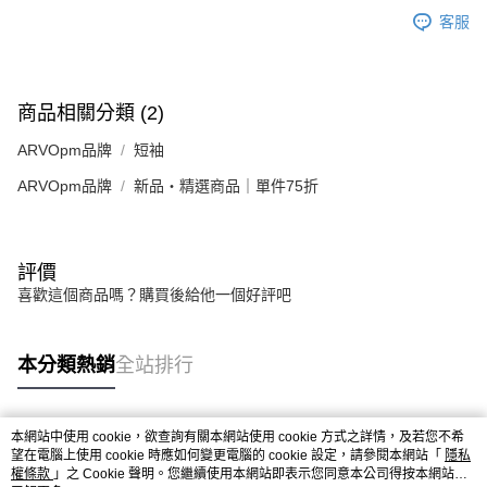
客服
商品相關分類 (2)
ARVOpm品牌
短袖
ARVOpm品牌
新品・精選商品｜單件75折
評價
喜歡這個商品嗎？購買後給他一個好評吧
本分類熱銷
全站排行
本網站中使用 cookie，欲查詢有關本網站使用 cookie 方式之詳情，及若您不希
熱門標籤
望在電腦上使用 cookie 時應如何變更電腦的 cookie 設定，請參閱本網站「
隱私
權條款
」之 Cookie 聲明。您繼續使用本網站即表示您同意本公司得按本網站使