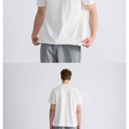
處理、利用，詳參 AFTEE 官網之『個人資料蒐集、處理及利用告知聲明』
（
https://aftee.tw/privacypolicy/
）。
若款項超過繳費期限，將根據當次的金額加收年利率 16% 的逾期滯納金。
未成年的使用者，請事先徵得法定代理人或監護人之同意方可使用
AFTEE。
若您對於個人資料之處理、利用有任何疑問，或欲行使相關法律權利，請聯
繫恩沛科技股份有限公司。若您不同意我們將上開所示之個人資料，連同必
要之購買訂單資訊提供予 AFTEE ，或讓 AFTEE 蒐集處理利用您的個人資
料，請勿選用本服務。