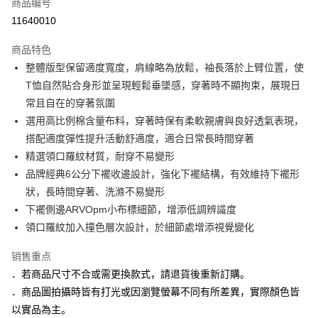
商品编号
信用卡分期付款
11640010
3期 0利率，每期
NT$630
21家银行
商品特色
6期 0利率，每期
NT$315
21家银行
合作金库商业银行
第一商业银行
整體版型保留適度寬度，肩線略為放鬆，袖長落於上臂位置，使
华南商业银行
彰化商业银行
合作金库商业银行
第一商业银行
LINE Pay
T恤自然貼合身形並呈現輕鬆垂墜感，穿著時不顯拘束，展現日
上海商业储蓄银行
台北富邦商业银行
华南商业银行
彰化商业银行
国泰世华商业银行
兆丰国际商业银行
常且自在的穿著氛圍
Apple Pay
上海商业储蓄银行
台北富邦商业银行
台湾中小企业银行
台中商业银行
選用高比例棉含量布料，穿著時保有柔軟親膚與良好透氣表現，
国泰世华商业银行
兆丰国际商业银行
汇丰（台湾）商业银行
华泰商业银行
街口支付
台湾中小企业银行
台中商业银行
搭配適度彈性提升活動舒適度，適合日常長時間穿著
联邦商业银行
远东国际商业银行
汇丰（台湾）商业银行
华泰商业银行
精選領口羅紋材質，耐穿不易變形
悠遊付
元大商业银行
永丰商业银行
联邦商业银行
远东国际商业银行
品牌經典6公分下襬收邊設計，強化下襬結構，有效維持下襬形
玉山商业银行
星展（台湾）商业银行
元大商业银行
永丰商业银行
Google Pay
狀，長時間穿著、洗滌不易變形
台新国际商业银行
中国信托商业银行
玉山商业银行
星展（台湾）商业银行
台湾乐天信用卡公司
下襬側邊ARVOpm小布標細節，增添低調辨識度
台新国际商业银行
中国信托商业银行
Plus PAY
領口羅紋加入撞色層次設計，於細節處增添視覺變化
台湾乐天信用卡公司
AFTEE先享后付
销售重点
相关说明
一、關於 AFTEE先享後付
．若商品尺寸不合或需更換款式，請退貨後重新訂購。
ATM付款
1. 於付款方式選擇AFTEE先享後付，將跳出AFTEE先享後付手機驗證視
．商品圖拍攝時皆有打光或因瀏覽螢幕不同有所差異，實際顏色皆
窗。
以實品為主。
2. 進行簡訊驗證之後，即可完成結帳手續。