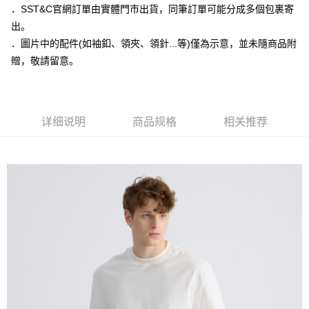
运送方式
3. 訂單確認後不需事先繳費，商品會配送至您的指定地址。
．SST&C官網訂單由實體門市出貨，同筆訂單可能分成多個包裹寄
4. 下訂完成後，您的手機會收到一封繳費通知簡訊，APP會員則會收到
新竹物流宅配
出。
AFTEE APP推播通知。
每笔NT$120，满NT$3,000(含以上)免运费
．圖片中的配件(如袖釦、領夾、領針...等)僅為示意，並未隨商品附
5. 收到商品當下無需繳費，確認無誤後，請再利用繳費通知簡訊或AFTEE
APP於四大便利商店‧ATM/網銀等方式進行付款。
贈，敬請留意。
新竹物流離島宅配
請留意繳費期限為 14 天。唯有下載 AFTEE App 成為 AFTEE 會員者方能享
每笔NT$350，满NT$3,500(含以上)免运费
有最長 45 天內付款之服務。
LINEX 宇迅國際
查看运费
繳費期限，為商家向您請款的時間，再加上使用AFTEE可延長的天數所計算
详细说明
商品规格
相关推荐
出。使用AFTEE下訂可以延長您收到商品前的繳費天數，但無法保證一定能
夠在期限內收到商品(例如:預購商品或預計到貨時間較長者)。因此無論收到
商品與否，仍需要請您在AFTEE規定的時間內完成繳費。
二、付款限制
1. 初次使用 AFTEE 時，將依認證結果及本公司審查結果，核予每個人不同
之上限額度
2. 結帳金額須大於NT$30
3. 目前僅支援台灣會員
三、聲明條款
「AFTEE先享後付」(下稱本服務)乃由恩沛科技股份有限公司(下稱 AFTEE )
所提供，並由 AFTEE 向您收取款項。因使用本服務所須提供之個人資料(包
含但不限於訂購人姓名、電話，收件人姓名、電話、收件地址)，將交付予
AFTEE 於本服務必要服務範圍內運用。關於 AFTEE 對於個人資料之蒐集、