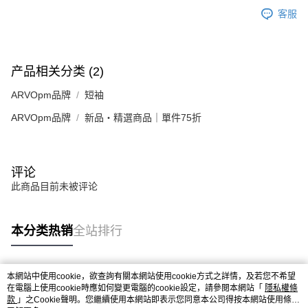
客服
产品相关分类 (2)
ARVOpm品牌
短袖
ARVOpm品牌
新品・精選商品｜單件75折
评论
此商品目前未被评论
本分类热销
全站排行
本網站中使用cookie，欲查詢有關本網站使用cookie方式之詳情，及若您不希望
热门标签
在電腦上使用cookie時應如何變更電腦的cookie設定，請參閱本網站「
隱私權條
款
」之Cookie聲明。您繼續使用本網站即表示您同意本公司得按本網站使用條款