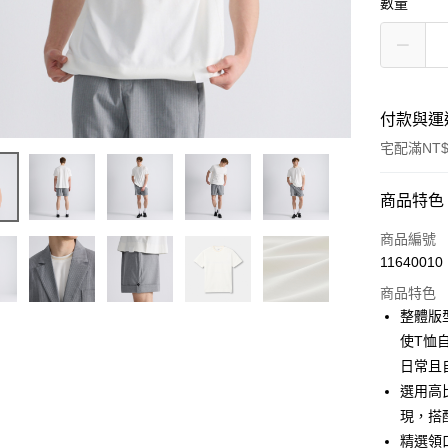
數量
付款與運
宅配滿NT$
付款方式
商品特色
信用卡一
商品編號
11640010
信用卡分
商品特色
3 期 
整體版
6 期 
合作金
使T恤
華南商
日常且
合作金
LINE Pay
上海商
華南商
選用高
國泰世
Apple Pay
上海商
現，搭
臺灣中
國泰世
精選領
匯豐（
街口支付