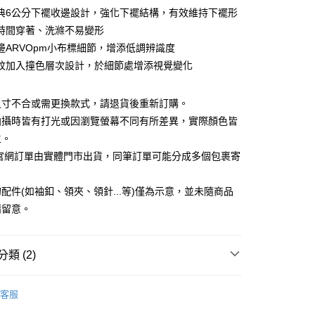
小企業銀行
台中商業銀行
業銀行
遠東國際商業銀行
典6公分下襬收邊設計，強化下襬結構，有效維持下襬形
台灣）商業銀行
華泰商業銀行
業銀行
永豐商業銀行
時間穿著、洗滌不易變形
業銀行
遠東國際商業銀行
業銀行
星展（台灣）商業銀行
業銀行
永豐商業銀行
邊ARVOpm小布標細節，增添低調辨識度
y
際商業銀行
中國信託商業銀行
業銀行
星展（台灣）商業銀行
紋加入撞色層次設計，於細節處增添視覺變化
天信用卡公司
際商業銀行
中國信託商業銀行
天信用卡公司
享後付
尺寸不合或需更換款式，請退貨後重新訂購。
拍攝時皆有打光或因瀏覽螢幕不同有所差異，實際顏色皆
FTEE先享後付」】
主。
先享後付是「在收到商品之後才付款」的支付方式。 讓您購物簡單
C官網訂單由實體門市出貨，同筆訂單可能分成多個包裹寄
心！
：不需註冊會員、不需綁卡、不需儲值。
：只要手機號碼，簡訊認證，即可結帳。
配件(如袖釦、領夾、領針...等)僅為示意，並未隨商品
：先確認商品／服務後，再付款。
請留意。
宅配
EE先享後付」結帳流程】
20，滿NT$3,000(含以上)免運費
方式選擇「AFTEE先享後付」後，將跳轉至「AFTEE先享後
頁面，進行簡訊認證並確認金額後，即可完成結帳。
類 (2)
離島宅配
成立數日內，您將收到繳費通知簡訊。
費通知簡訊後14天內，點擊此簡訊中的連結，可透過四大超商
50，滿NT$3,500(含以上)免運費
品牌
短袖
網路銀行／等多元方式進行付款，方視為交易完成。
客服
：結帳手續完成當下不需立刻繳費，但若您需要取消訂單，請聯
宇迅國際
品牌
新品・精選商品｜單件75折
查看運費
的店家。未經商家同意取消之訂單仍視為有效，需透過AFTEE