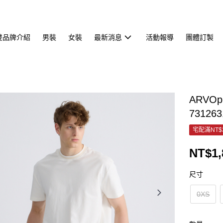
雙品牌介紹
男裝
女裝
最新消息
活動報導
團體訂製
ARVO
731263
宅配滿NT$
NT$1,
尺寸
0XS