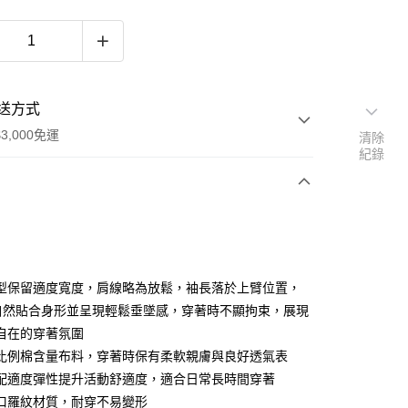
送方式
3,000免運
清除
紀錄
次付款
期付款
0 利率 每期
NT$630
21家銀行
型保留適度寬度，肩線略為放鬆，袖長落於上臂位置，
0 利率 每期
NT$315
21家銀行
庫商業銀行
第一商業銀行
自然貼合身形並呈現輕鬆垂墜感，穿著時不顯拘束，展現
業銀行
彰化商業銀行
自在的穿著氛圍
庫商業銀行
第一商業銀行
業儲蓄銀行
台北富邦商業銀行
業銀行
彰化商業銀行
比例棉含量布料，穿著時保有柔軟親膚與良好透氣表
華商業銀行
兆豐國際商業銀行
業儲蓄銀行
台北富邦商業銀行
配適度彈性提升活動舒適度，適合日常長時間穿著
小企業銀行
台中商業銀行
華商業銀行
兆豐國際商業銀行
口羅紋材質，耐穿不易變形
台灣）商業銀行
華泰商業銀行