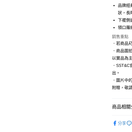
臺灣中
聯邦商
品牌經
匯豐（
悠遊付
元大商
狀，長
聯邦商
玉山商
元大商
下襬側
Google Pa
台新國
玉山商
領口羅
台灣樂
台新國
全盈+PAY
銷售重點
台灣樂
AFTEE先
．若商品
相關說明
．商品圖
【關於「A
以實品為
ATM付款
AFTEE
．SST&
便利好安
１．簡單
出。
２．便利
運送方式
．圖片中的
３．安心
附贈，敬
新竹物流
【「AFT
每筆NT$1
１．於結帳
付」結帳
商品相關分
新竹物流
２．訂單
３．收到繳
每筆NT$3
ARVOpm
／ATM／
分享
※ 請注意
LINEX 
ARVOpm
絡購買商品