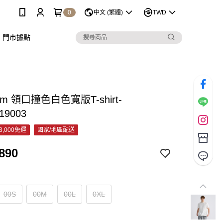
0
中文 (繁體)
TWD
門市據點
pm 領口撞色白色寬版T-shirt-
19003
3,000免運
國家/地區配送
890
00S
00M
00L
0XL