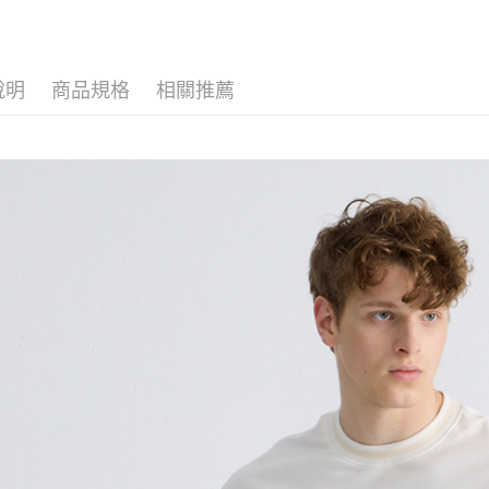
先享後付
※ 交易是
是否繳費成
付客戶支
說明
商品規格
相關推薦
【注意事
１．透過由
交易，需
求債權轉
２．關於
https://aft
３．未成
「AFTE
任。
４．使用「
即時審查
結果請求
５．嚴禁
形，恩沛
動。