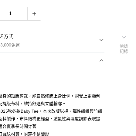
送方式
3,000免運
清除
紀錄
次付款
期付款
0 利率 每期
NT$663
21家銀行
緊身的短版剪裁，能自然修飾上身比例，視覺上更顯俐
0 利率 每期
NT$331
21家銀行
庫商業銀行
第一商業銀行
配挺版布料，維持舒適與立體輪廓。
業銀行
彰化商業銀行
025秋冬款Baby Tee，本次改版以棉、彈性纖維與竹纖
庫商業銀行
第一商業銀行
業儲蓄銀行
台北富邦商業銀行
業銀行
彰化商業銀行
面料製作，布料結構更輕盈，透氣性與濕度調節表現提
華商業銀行
兆豐國際商業銀行
業儲蓄銀行
台北富邦商業銀行
適合夏季長時間穿著
小企業銀行
台中商業銀行
華商業銀行
兆豐國際商業銀行
口羅紋材質，耐穿不易變形
台灣）商業銀行
華泰商業銀行