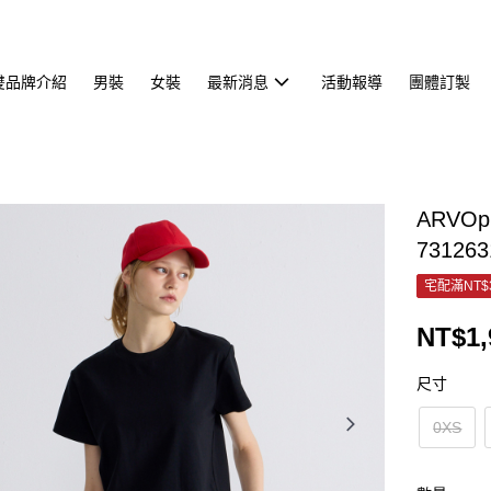
雙品牌介紹
男裝
女裝
最新消息
活動報導
團體訂製
ARVOp
731263
宅配滿NT$
NT$1,
尺寸
0XS