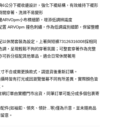
小企業銀行
台中商業銀行
業銀行
遠東國際商業銀行
典6公分下襬收邊設計，強化下襬結構，有效維持下襬形
台灣）商業銀行
華泰商業銀行
業銀行
永豐商業銀行
時間穿著、洗滌不易變形
業銀行
遠東國際商業銀行
業銀行
星展（台灣）商業銀行
業銀行
永豐商業銀行
邊ARVOpm小布標細節，增添低調辨識度
y
際商業銀行
中國信託商業銀行
業銀行
星展（台灣）商業銀行
配置 ARVOpm 撞色刺繡，作為低調識別細節，保留整體
天信用卡公司
際商業銀行
中國信託商業銀行
天信用卡公司
配以休閒套裝為設定，上著與短褲73126316008採相同
享後付
色調，呈現輕鬆不拘的穿著氛圍；可整套穿著作為完整
FTEE先享後付」】
亦可拆分搭配其他單品，適合日常休閒著用
先享後付是「在收到商品之後才付款」的支付方式。 讓您購物簡單
心！
：不需註冊會員、不需綁卡、不需儲值。
尺寸不合或需更換款式，請退貨後重新訂購。
：只要手機號碼，簡訊認證，即可結帳。
拍攝時皆有打光或因瀏覽螢幕不同有所差異，實際顏色皆
：先確認商品／服務後，再付款。
主。
宅配
EE先享後付」結帳流程】
C官網訂單由實體門市出貨，同筆訂單可能分成多個包裹寄
20，滿NT$3,000(含以上)免運費
方式選擇「AFTEE先享後付」後，將跳轉至「AFTEE先享後
頁面，進行簡訊認證並確認金額後，即可完成結帳。
離島宅配
成立數日內，您將收到繳費通知簡訊。
配件(如袖釦、領夾、領針...等)僅為示意，並未隨商品
費通知簡訊後14天內，點擊此簡訊中的連結，可透過四大超商
50，滿NT$3,500(含以上)免運費
請留意。
網路銀行／等多元方式進行付款，方視為交易完成。
：結帳手續完成當下不需立刻繳費，但若您需要取消訂單，請聯
宇迅國際
查看運費
的店家。未經商家同意取消之訂單仍視為有效，需透過AFTEE