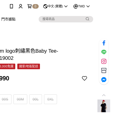
0
中文 (繁體)
TWD
門市據點
m logo刺繡黑色Baby Tee-
19002
3,000免運
國家/地區配送
990
00S
00M
00L
0XL