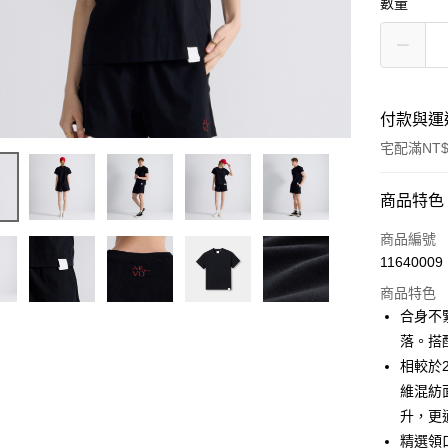
數量
付款與運
宅配滿NT$
付款方式
商品特色
信用卡一
商品編號
11640009
信用卡分
商品特色
3 期 
合身不
6 期 
合作金
落。搭
華南商
相較於2
合作金
LINE Pay
上海商
華南商
維混紡
國泰世
Apple Pay
上海商
升，更
臺灣中
國泰世
精選領
匯豐（
街口支付