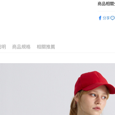
先享後付
商品相關分
※ 交易是
是否繳費成
ARVOpm
付客戶支
分享
ARVOpm
【注意事
１．透過由
交易，需
求債權轉
２．關於
說明
商品規格
相關推薦
https://aft
３．未成
「AFTE
任。
４．使用「
即時審查
結果請求
５．嚴禁
形，恩沛
動。