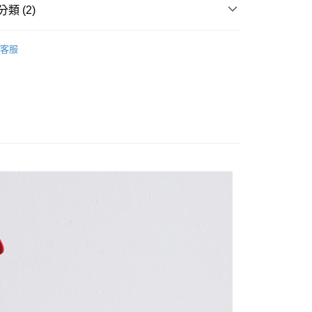
繳納相關費用。
類 (2)
否成功請以「AFTEE先享後付 」之結帳頁面顯示為準，若有關於
功／繳費後需取消欲退款等相關疑問，請聯繫「AFTEE先享後
品牌
短袖
援中心」
https://netprotections.freshdesk.com/support/home
客服
品牌
新品・精選商品｜單件75折
項】
恩沛科技股份有限公司提供之「AFTEE先享後付」服務完成之
依本服務之必要範圍內提供個人資料，並將交易相關給付款項請
讓予恩沛科技股份有限公司。
個人資料處理事宜，請瀏覽以下網址：
ee.tw/terms/#terms3
年的使用者請事先徵得法定代理人或監護人之同意方可使用
E先享後付」，若未經同意申辦者引起之損失，本公司不負相關責
AFTEE先享後付」時，將依據個別帳號之用戶狀況，依本公司
核予不同之上限額度；若仍有額度不足之情形，本公司將視審查
用戶進行身份認證。
一人註冊多個帳號或使用他人資訊註冊。若發現惡意使用之情
科技股份有限公司將有權停止該用戶之使用額度並採取法律行