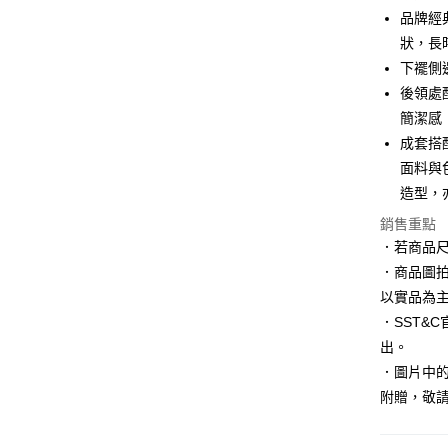
臺灣中
聯邦商
品牌經
匯豐（
悠遊付
元大商
狀，長
聯邦商
玉山商
元大商
下襬側
Google Pa
台新國
玉山商
後領處
台灣樂
台新國
全盈+PAY
簡潔感
台灣樂
成套搭
AFTEE先
面料與
相關說明
【關於「A
造型，
ATM付款
AFTEE
銷售重點
便利好安
１．簡單
．若商品
２．便利
運送方式
．商品圖
３．安心
以實品為
新竹物流
【「AFT
．SST&
每筆NT$1
１．於結帳
出。
付」結帳
新竹物流
２．訂單
．圖片中的
３．收到繳
每筆NT$3
附贈，敬
／ATM／
※ 請注意
LINEX 
絡購買商品