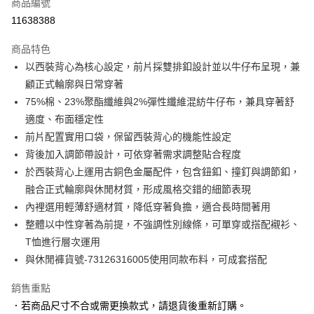
商品編號
信用卡分期付款
11638388
3 期 0 利率 每期
NT$1,096
21家銀行
商品特色
6 期 0 利率 每期
NT$548
21家銀行
合作金庫商業銀行
第一商業銀行
以西裝背心為核心設定，前片採雙排釦設計並以牛仔布呈現，兼
華南商業銀行
彰化商業銀行
合作金庫商業銀行
第一商業銀行
LINE Pay
顧正式輪廓與日常穿著
上海商業儲蓄銀行
台北富邦商業銀行
華南商業銀行
彰化商業銀行
國泰世華商業銀行
兆豐國際商業銀行
75%棉、23%聚酯纖維與2%彈性纖維混紡牛仔布，兼具穿著舒
Apple Pay
上海商業儲蓄銀行
台北富邦商業銀行
臺灣中小企業銀行
台中商業銀行
適度、布面穩定性
國泰世華商業銀行
兆豐國際商業銀行
匯豐（台灣）商業銀行
華泰商業銀行
街口支付
臺灣中小企業銀行
台中商業銀行
前片配置實用口袋，保留西裝背心的機能性設定
聯邦商業銀行
遠東國際商業銀行
匯豐（台灣）商業銀行
華泰商業銀行
背後加入調節帶設計，可依穿著需求調整貼合程度
悠遊付
元大商業銀行
永豐商業銀行
聯邦商業銀行
遠東國際商業銀行
於西裝背心上運用古銅色金屬配件，包含鈕釦、撞釘與調節釦，
玉山商業銀行
星展（台灣）商業銀行
元大商業銀行
永豐商業銀行
Google Pay
融合正式輪廓與休閒材質，形成風格交錯的細節表現
台新國際商業銀行
中國信託商業銀行
玉山商業銀行
星展（台灣）商業銀行
台灣樂天信用卡公司
內裡選用輕薄舒適材質，降低穿著負擔，適合長時間著用
台新國際商業銀行
中國信託商業銀行
全盈+PAY
整體以中性穿著為前提，不強調性別線條，可單穿或搭配襯衫、
台灣樂天信用卡公司
AFTEE先享後付
T恤進行層次運用
相關說明
與休閒褲貨號-73126316005使用同款布料，可成套搭配
【關於「AFTEE先享後付」】
ATM付款
AFTEE先享後付是「在收到商品之後才付款」的支付方式。 讓您購物簡單
銷售重點
便利好安心！
．若商品尺寸不合或需更換款式，請退貨後重新訂購。
１．簡單：不需註冊會員、不需綁卡、不需儲值。