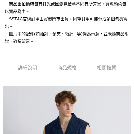
運送方式
２．便利：只要手機號碼，簡訊認證，即可結帳。
．商品圖拍攝時皆有打光或因瀏覽螢幕不同有所差異，實際顏色皆
３．安心：先確認商品／服務後，再付款。
新竹物流宅配
以實品為主。
每筆NT$120，滿NT$3,000(含以上)免運費
．SST&C官網訂單由實體門市出貨，同筆訂單可能分成多個包裹寄
【「AFTEE先享後付」結帳流程】
１．於結帳方式選擇「AFTEE先享後付」後，將跳轉至「AFTEE先享後付」
出。
新竹物流離島宅配
結帳頁面，進行簡訊認證並確認金額後，即可完成結帳。
．圖片中的配件(如袖釦、領夾、領針...等)僅為示意，並未隨商品附
２．訂單成立數日內，您將收到繳費通知簡訊。
每筆NT$350，滿NT$3,500(含以上)免運費
３．收到繳費通知簡訊後14天內，點擊此簡訊中的連結，可透過四大超商／
贈，敬請留意。
ATM／網路銀行／等多元方式進行付款，方視為交易完成。
LINEX 宇迅國際
查看運費
※ 請注意：結帳手續完成當下不需立刻繳費，但若您需要取消訂單，請聯絡
購買商品的店家。未經商家同意取消之訂單仍視為有效，需透過AFTEE先享
後付繳納相關費用。
※ 交易是否成功請以「AFTEE先享後付 」之結帳頁面顯示為準，若有關於
詳細說明
商品規格
相關推薦
是否繳費成功／繳費後需取消欲退款等相關疑問，請聯繫「AFTEE先享後付
客戶支援中心」
https://netprotections.freshdesk.com/support/home
【注意事項】
１．透過由恩沛科技股份有限公司提供之「AFTEE先享後付」服務完成之交
易，需依本服務之必要範圍內提供個人資料，並將交易相關給付款項請求債
權轉讓予恩沛科技股份有限公司。
２．關於個人資料處理事宜，請瀏覽以下網址：
https://aftee.tw/terms/#terms3
３．未成年的使用者請事先徵得法定代理人或監護人之同意方可使用
「AFTEE先享後付」，若未經同意申辦者引起之損失，本公司不負相關責
任。