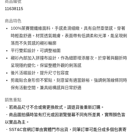
商品編號
信用卡分期付款
11638115
3 期 0 利率 每期
NT$896
21家銀行
商品特色
6 期 0 利率 每期
NT$448
21家銀行
合作金庫商業銀行
第一商業銀行
100%萊賽爾纖維面料，手感柔滑細緻，具有自然垂墜感，穿著
華南商業銀行
彰化商業銀行
合作金庫商業銀行
第一商業銀行
LINE Pay
時輕盈舒適。材質透氣親膚，表面帶有低調柔和光澤，能呈現俐
上海商業儲蓄銀行
台北富邦商業銀行
華南商業銀行
彰化商業銀行
國泰世華商業銀行
兆豐國際商業銀行
落而不失質感的襯衫輪廓
Apple Pay
上海商業儲蓄銀行
台北富邦商業銀行
臺灣中小企業銀行
台中商業銀行
平行雙釦設計，可調整袖圍
國泰世華商業銀行
兆豐國際商業銀行
匯豐（台灣）商業銀行
華泰商業銀行
街口支付
臺灣中小企業銀行
台中商業銀行
襯衫內部加入拼撞布設計，作為細節增添層次，於穿著與翻折時
聯邦商業銀行
遠東國際商業銀行
匯豐（台灣）商業銀行
華泰商業銀行
呈現隱約變化，保留整體外觀的俐落感
悠遊付
元大商業銀行
永豐商業銀行
聯邦商業銀行
遠東國際商業銀行
後片活褶設計，提升尺寸包容度
玉山商業銀行
星展（台灣）商業銀行
元大商業銀行
永豐商業銀行
Google Pay
剪裁貼合身形但不緊貼，刻意留有適當餘裕，強調俐落線條同時
台新國際商業銀行
中國信託商業銀行
玉山商業銀行
星展（台灣）商業銀行
台灣樂天信用卡公司
保有活動空間，兼具結構感與日常舒適
台新國際商業銀行
中國信託商業銀行
全盈+PAY
台灣樂天信用卡公司
銷售重點
AFTEE先享後付
．若商品尺寸不合或需更換款式，請退貨後重新訂購。
相關說明
【關於「AFTEE先享後付」】
．商品圖拍攝時皆有打光或因瀏覽螢幕不同有所差異，實際顏色皆
ATM付款
AFTEE先享後付是「在收到商品之後才付款」的支付方式。 讓您購物簡單
以實品為主。
便利好安心！
．SST&C官網訂單由實體門市出貨，同筆訂單可能分成多個包裹寄
１．簡單：不需註冊會員、不需綁卡、不需儲值。