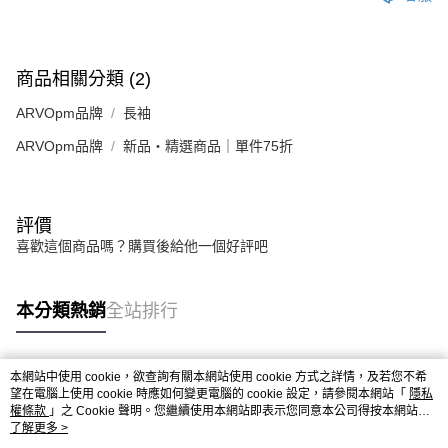
商品相關分類 (2)
ARVOpm品牌
長袖
ARVOpm品牌
新品・精選商品｜單件75折
評價
喜歡這個商品嗎？購買後給他一個好評吧
本分類熱銷
全站排行
本網站中使用 cookie，欲查詢有關本網站使用 cookie 方式之詳情，及若您不希
熱門標籤
望在電腦上使用 cookie 時應如何變更電腦的 cookie 設定，請參閱本網站「
隱私
權條款
」之 Cookie 聲明。您繼續使用本網站即表示您同意本公司得按本網站使
用條款之 Cookie 聲明使用 cookie。
了解更多 >