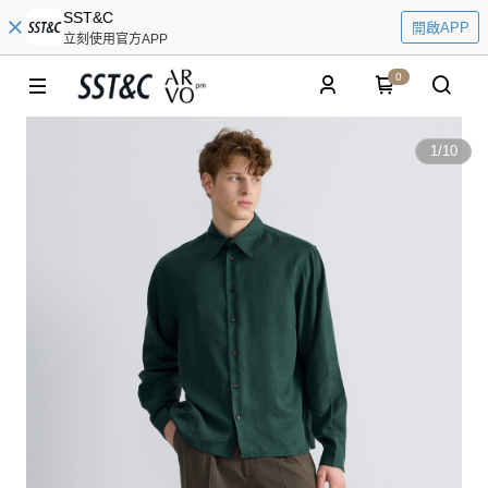
SST&C
開啟APP
立刻使用官方APP
0
1
/
10