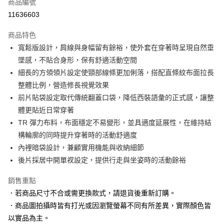
商品編號
信用卡分期付款
11636603
3 期 0 利率 每期
NT$1,663
21家銀行
商品特色
6 期 0 利率 每期
NT$831
21家銀行
合作金庫商業銀行
第一商業銀行
寬鬆版設計，肩線與身幅留有餘裕，使外套在穿著時呈現自然垂
華南商業銀行
彰化商業銀行
合作金庫商業銀行
第一商業銀行
LINE Pay
墜感，不貼合身形，保有舒適活動空間
上海商業儲蓄銀行
台北富邦商業銀行
華南商業銀行
彰化商業銀行
國泰世華商業銀行
兆豐國際商業銀行
細長的方領領片設定使頸部線條更加俐落，搭配直條紋布面拉長
Apple Pay
上海商業儲蓄銀行
台北富邦商業銀行
臺灣中小企業銀行
台中商業銀行
整體比例，營造修長視覺效果
國泰世華商業銀行
兆豐國際商業銀行
匯豐（台灣）商業銀行
華泰商業銀行
街口支付
臺灣中小企業銀行
台中商業銀行
前片貼袋設定取代傳統翻蓋口袋，降低西裝語彙的正式感，讓整
聯邦商業銀行
遠東國際商業銀行
匯豐（台灣）商業銀行
華泰商業銀行
體更貼近日常穿著
悠遊付
元大商業銀行
永豐商業銀行
聯邦商業銀行
遠東國際商業銀行
TR 彈力布料，布面穩定不易變形，並具適度延展性，在維持結
玉山商業銀行
星展（台灣）商業銀行
元大商業銀行
永豐商業銀行
Google Pay
構輪廓的同時提升穿著時的活動舒適度
台新國際商業銀行
中國信託商業銀行
玉山商業銀行
星展（台灣）商業銀行
台灣樂天信用卡公司
內裡暗袋設計，兼顧實用機能與收納細節
台新國際商業銀行
中國信託商業銀行
全盈+PAY
後片採居中開單衩設定，提供行走與坐姿時的活動餘裕
台灣樂天信用卡公司
AFTEE先享後付
銷售重點
相關說明
【關於「AFTEE先享後付」】
．若商品尺寸不合或需更換款式，請退貨後重新訂購。
ATM付款
AFTEE先享後付是「在收到商品之後才付款」的支付方式。 讓您購物簡單
．商品圖拍攝時皆有打光或因瀏覽螢幕不同有所差異，實際顏色皆
便利好安心！
以實品為主。
１．簡單：不需註冊會員、不需綁卡、不需儲值。