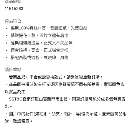
商品編號
信用卡分期付款
11515263
3 期 0 利率 每期
NT$496
21家銀行
商品特色
6 期 0 利率 每期
NT$248
21家銀行
合作金庫商業銀行
第一商業銀行
採用100%真絲材質，質感細膩、光澤自然
華南商業銀行
彰化商業銀行
合作金庫商業銀行
第一商業銀行
LINE Pay
精緻提花工藝，圖紋立體有層次
上海商業儲蓄銀行
台北富邦商業銀行
華南商業銀行
彰化商業銀行
國泰世華商業銀行
兆豐國際商業銀行
經典蝴蝶結造型，正式又不失品味
Apple Pay
上海商業儲蓄銀行
台北富邦商業銀行
臺灣中小企業銀行
台中商業銀行
適合婚禮、宴會、正式場合穿搭
國泰世華商業銀行
兆豐國際商業銀行
匯豐（台灣）商業銀行
華泰商業銀行
街口支付
臺灣中小企業銀行
台中商業銀行
搭配西裝或襯衫，展現紳士風格
聯邦商業銀行
遠東國際商業銀行
匯豐（台灣）商業銀行
華泰商業銀行
悠遊付
元大商業銀行
永豐商業銀行
銷售重點
聯邦商業銀行
遠東國際商業銀行
玉山商業銀行
星展（台灣）商業銀行
元大商業銀行
永豐商業銀行
．若商品尺寸不合或需更換款式，請退貨後重新訂購。
Google Pay
台新國際商業銀行
中國信託商業銀行
玉山商業銀行
星展（台灣）商業銀行
．商品圖拍攝時皆有打光或因瀏覽螢幕不同有所差異，實際顏色皆
台灣樂天信用卡公司
台新國際商業銀行
中國信託商業銀行
全盈+PAY
以實品為主。
台灣樂天信用卡公司
．SST&C官網訂單由實體門市出貨，同筆訂單可能分成多個包裹寄
AFTEE先享後付
出。
相關說明
【關於「AFTEE先享後付」】
．圖片中的配件(如袖釦、領夾、領針...等)僅為示意，並未隨商品附
ATM付款
AFTEE先享後付是「在收到商品之後才付款」的支付方式。 讓您購物簡單
贈，敬請留意。
便利好安心！
１．簡單：不需註冊會員、不需綁卡、不需儲值。