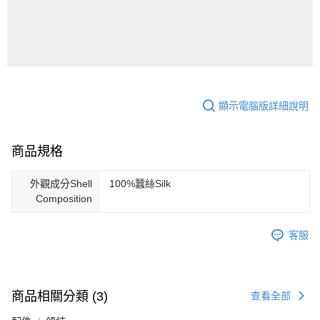
４．使用「AFTEE先享後付」時，將依據個別帳號之用戶狀況，依本公司即
時審查核予不同之上限額度；若仍有額度不足之情形，本公司將視審查結果
請求用戶進行身份認證。
５．嚴禁一人註冊多個帳號或使用他人資訊註冊。若發現惡意使用之情形，
恩沛科技股份有限公司將有權停止該用戶之使用額度並採取法律行動。
顯示電腦版詳細說明
商品規格
外觀成分Shell
100%蠶絲Silk
Composition
客服
商品相關分類 (3)
查看全部