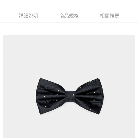
運送方式
２．便利：只要手機號碼，簡訊認證，即可結帳。
３．安心：先確認商品／服務後，再付款。
新竹物流宅配
詳細說明
商品規格
相關推薦
每筆NT$120，滿NT$3,000(含以上)免運費
【「AFTEE先享後付」結帳流程】
１．於結帳方式選擇「AFTEE先享後付」後，將跳轉至「AFTEE先享後付」
新竹物流離島宅配
結帳頁面，進行簡訊認證並確認金額後，即可完成結帳。
２．訂單成立數日內，您將收到繳費通知簡訊。
每筆NT$350，滿NT$3,500(含以上)免運費
３．收到繳費通知簡訊後14天內，點擊此簡訊中的連結，可透過四大超商／
ATM／網路銀行／等多元方式進行付款，方視為交易完成。
LINEX 宇迅國際
查看運費
※ 請注意：結帳手續完成當下不需立刻繳費，但若您需要取消訂單，請聯絡
購買商品的店家。未經商家同意取消之訂單仍視為有效，需透過AFTEE先享
後付繳納相關費用。
※ 交易是否成功請以「AFTEE先享後付 」之結帳頁面顯示為準，若有關於
是否繳費成功／繳費後需取消欲退款等相關疑問，請聯繫「AFTEE先享後付
客戶支援中心」
https://netprotections.freshdesk.com/support/home
【注意事項】
１．透過由恩沛科技股份有限公司提供之「AFTEE先享後付」服務完成之交
易，需依本服務之必要範圍內提供個人資料，並將交易相關給付款項請求債
權轉讓予恩沛科技股份有限公司。
２．關於個人資料處理事宜，請瀏覽以下網址：
https://aftee.tw/terms/#terms3
３．未成年的使用者請事先徵得法定代理人或監護人之同意方可使用
「AFTEE先享後付」，若未經同意申辦者引起之損失，本公司不負相關責
任。