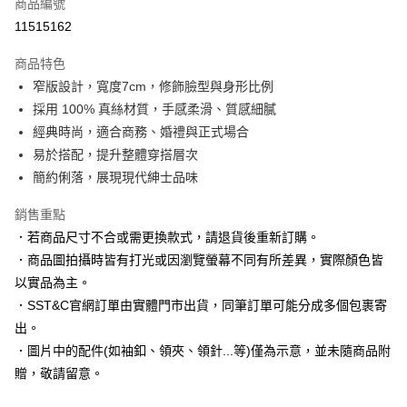
商品編號
信用卡分期付款
11515162
3 期 0 利率 每期
NT$663
21家銀行
商品特色
6 期 0 利率 每期
NT$331
21家銀行
合作金庫商業銀行
第一商業銀行
窄版設計，寬度7cm，修飾臉型與身形比例
華南商業銀行
彰化商業銀行
合作金庫商業銀行
第一商業銀行
LINE Pay
採用 100% 真絲材質，手感柔滑、質感細膩
上海商業儲蓄銀行
台北富邦商業銀行
華南商業銀行
彰化商業銀行
國泰世華商業銀行
兆豐國際商業銀行
經典時尚，適合商務、婚禮與正式場合
Apple Pay
上海商業儲蓄銀行
台北富邦商業銀行
臺灣中小企業銀行
台中商業銀行
易於搭配，提升整體穿搭層次
國泰世華商業銀行
兆豐國際商業銀行
匯豐（台灣）商業銀行
華泰商業銀行
街口支付
臺灣中小企業銀行
台中商業銀行
簡約俐落，展現現代紳士品味
聯邦商業銀行
遠東國際商業銀行
匯豐（台灣）商業銀行
華泰商業銀行
悠遊付
元大商業銀行
永豐商業銀行
銷售重點
聯邦商業銀行
遠東國際商業銀行
玉山商業銀行
星展（台灣）商業銀行
元大商業銀行
永豐商業銀行
．若商品尺寸不合或需更換款式，請退貨後重新訂購。
Google Pay
台新國際商業銀行
中國信託商業銀行
玉山商業銀行
星展（台灣）商業銀行
．商品圖拍攝時皆有打光或因瀏覽螢幕不同有所差異，實際顏色皆
台灣樂天信用卡公司
台新國際商業銀行
中國信託商業銀行
全盈+PAY
以實品為主。
台灣樂天信用卡公司
．SST&C官網訂單由實體門市出貨，同筆訂單可能分成多個包裹寄
AFTEE先享後付
出。
相關說明
【關於「AFTEE先享後付」】
．圖片中的配件(如袖釦、領夾、領針...等)僅為示意，並未隨商品附
ATM付款
AFTEE先享後付是「在收到商品之後才付款」的支付方式。 讓您購物簡單
贈，敬請留意。
便利好安心！
１．簡單：不需註冊會員、不需綁卡、不需儲值。