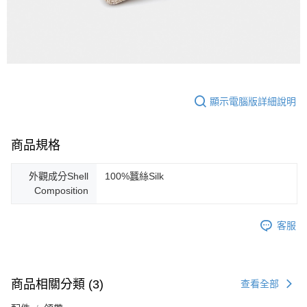
４．使用「AFTEE先享後付」時，將依據個別帳號之用戶狀況，依本公司即
時審查核予不同之上限額度；若仍有額度不足之情形，本公司將視審查結果
請求用戶進行身份認證。
５．嚴禁一人註冊多個帳號或使用他人資訊註冊。若發現惡意使用之情形，
恩沛科技股份有限公司將有權停止該用戶之使用額度並採取法律行動。
顯示電腦版詳細說明
商品規格
外觀成分Shell
100%蠶絲Silk
Composition
客服
商品相關分類 (3)
查看全部