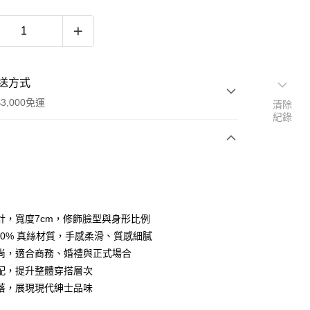
送方式
3,000免運
清除
紀錄
次付款
期付款
0 利率 每期
NT$663
21家銀行
計，寬度7cm，修飾臉型與身形比例
0 利率 每期
NT$331
21家銀行
庫商業銀行
第一商業銀行
100% 真絲材質，手感柔滑、質感細膩
業銀行
彰化商業銀行
尚，適合商務、婚禮與正式場合
庫商業銀行
第一商業銀行
業儲蓄銀行
台北富邦商業銀行
業銀行
彰化商業銀行
配，提升整體穿搭層次
華商業銀行
兆豐國際商業銀行
業儲蓄銀行
台北富邦商業銀行
落，展現現代紳士品味
小企業銀行
台中商業銀行
華商業銀行
兆豐國際商業銀行
台灣）商業銀行
華泰商業銀行