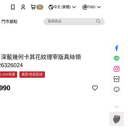
0
中文 (繁體)
TWD
門市據點
&C 深藍幾何卡其花紋理窄版真絲領
26326024
3,000免運
國家/地區配送
990