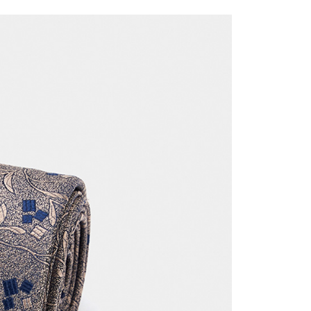
繳納相關費用。
否成功請以「AFTEE先享後付 」之結帳頁面顯示為準，若有關於
功／繳費後需取消欲退款等相關疑問，請聯繫「AFTEE先享後
援中心」
https://netprotections.freshdesk.com/support/home
項】
恩沛科技股份有限公司提供之「AFTEE先享後付」服務完成之
依本服務之必要範圍內提供個人資料，並將交易相關給付款項請
讓予恩沛科技股份有限公司。
個人資料處理事宜，請瀏覽以下網址：
ee.tw/terms/#terms3
年的使用者請事先徵得法定代理人或監護人之同意方可使用
E先享後付」，若未經同意申辦者引起之損失，本公司不負相關責
AFTEE先享後付」時，將依據個別帳號之用戶狀況，依本公司
核予不同之上限額度；若仍有額度不足之情形，本公司將視審查
用戶進行身份認證。
一人註冊多個帳號或使用他人資訊註冊。若發現惡意使用之情
科技股份有限公司將有權停止該用戶之使用額度並採取法律行