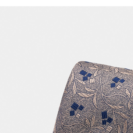
先享後付
※ 交易是
是否繳費成
付客戶支
【注意事
１．透過由
交易，需
求債權轉
２．關於
https://aft
３．未成
「AFTE
任。
４．使用「
即時審查
結果請求
５．嚴禁
形，恩沛
動。