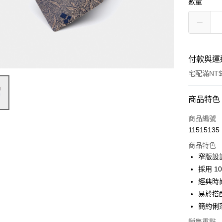
數量
付款與運
宅配滿NT$
付款方式
商品特色
信用卡一
商品編號
11515135
信用卡分
商品特色
3 期 
窄版設
6 期 
合作金
採用 
華南商
經典時
合作金
LINE Pay
上海商
華南商
易於搭
國泰世
Apple Pay
上海商
簡約俐
臺灣中
國泰世
匯豐（
街口支付
銷售重點