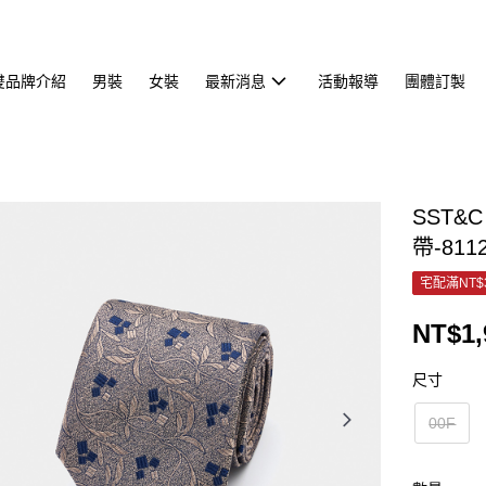
雙品牌介紹
男裝
女裝
最新消息
活動報導
團體訂製
SST
帶-811
宅配滿NT$
NT$1,
尺寸
00F