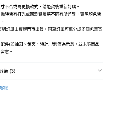
小企業銀行
台中商業銀行
業銀行
遠東國際商業銀行
尺寸不合或需更換款式，請退貨後重新訂購。
台灣）商業銀行
華泰商業銀行
業銀行
永豐商業銀行
業銀行
遠東國際商業銀行
拍攝時皆有打光或因瀏覽螢幕不同有所差異，實際顏色皆
業銀行
星展（台灣）商業銀行
業銀行
永豐商業銀行
y
主。
際商業銀行
中國信託商業銀行
業銀行
星展（台灣）商業銀行
C官網訂單由實體門市出貨，同筆訂單可能分成多個包裹寄
天信用卡公司
際商業銀行
中國信託商業銀行
天信用卡公司
享後付
配件(如袖釦、領夾、領針...等)僅為示意，並未隨商品
請留意。
FTEE先享後付」】
先享後付是「在收到商品之後才付款」的支付方式。 讓您購物簡單
心！
類 (3)
：不需註冊會員、不需綁卡、不需儲值。
：只要手機號碼，簡訊認證，即可結帳。
帶
：先確認商品／服務後，再付款。
客服
宅配
配件新品
EE先享後付」結帳流程】
20，滿NT$3,000(含以上)免運費
方式選擇「AFTEE先享後付」後，將跳轉至「AFTEE先享後
新品休閒 65 折
季末折扣｜新品休閒男裝 65 折
頁面，進行簡訊認證並確認金額後，即可完成結帳。
離島宅配
成立數日內，您將收到繳費通知簡訊。
費通知簡訊後14天內，點擊此簡訊中的連結，可透過四大超商
50，滿NT$3,500(含以上)免運費
網路銀行／等多元方式進行付款，方視為交易完成。
：結帳手續完成當下不需立刻繳費，但若您需要取消訂單，請聯
宇迅國際
查看運費
的店家。未經商家同意取消之訂單仍視為有效，需透過AFTEE