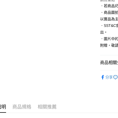
臺灣中
聯邦商
．若商品
匯豐（
悠遊付
元大商
聯邦商
．商品圖
玉山商
元大商
Google Pa
以實品為
台新國
玉山商
．SST&
台灣樂
台新國
全盈+PAY
出。
台灣樂
AFTEE先
．圖片中的
相關說明
附贈，敬
【關於「A
ATM付款
AFTEE
便利好安
商品相關分
１．簡單
２．便利
運送方式
配件
領
３．安心
分享
新竹物流
當季新品
【「AFT
每筆NT$1
１．於結帳
季末折扣｜
付」結帳
新竹物流
２．訂單
３．收到繳
每筆NT$3
說明
商品規格
相關推薦
／ATM／
※ 請注意
LINEX 
絡購買商品