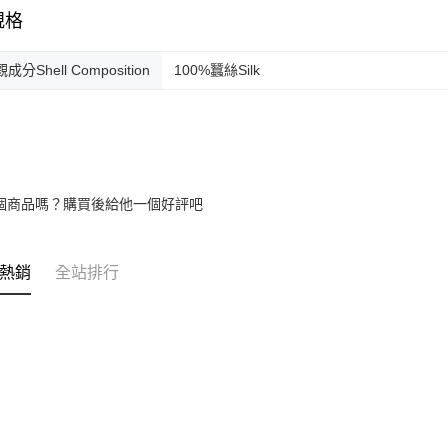
規格
成分Shell Composition
100%蠶絲Silk
個商品嗎？購買後給他一個好評吧
熱銷
全站排行