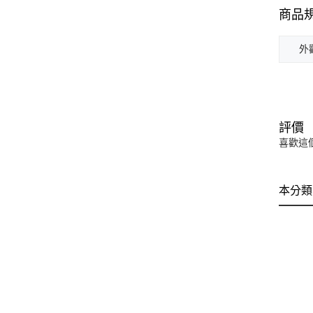
商品
外觀
評價
喜歡這
本分類