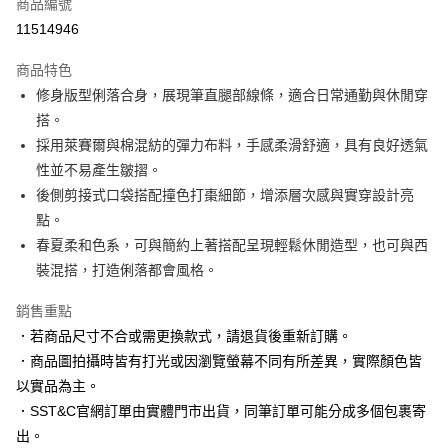
商品編號
信用卡分期付款
11514946
3 期 0 利率 每期
NT$830
21家銀行
商品特色
6 期 0 利率 每期
NT$415
21家銀行
合作金庫商業銀行
第一商業銀行
修身版型俐落合身，展現筆直腿部線條，適合日常通勤與休閒穿
華南商業銀行
彰化商業銀行
合作金庫商業銀行
第一商業銀行
LINE Pay
搭。
上海商業儲蓄銀行
台北富邦商業銀行
華南商業銀行
彰化商業銀行
國泰世華商業銀行
兆豐國際商業銀行
採用萊賽爾與棉混紡的彈力布料，手感柔滑舒適，具有良好透氣
Apple Pay
上海商業儲蓄銀行
台北富邦商業銀行
臺灣中小企業銀行
台中商業銀行
性並不易產生皺摺。
國泰世華商業銀行
兆豐國際商業銀行
匯豐（台灣）商業銀行
華泰商業銀行
街口支付
臺灣中小企業銀行
台中商業銀行
後側剪接式口袋搭配撞色打棗細節，增添層次感與實穿設計亮
聯邦商業銀行
遠東國際商業銀行
匯豐（台灣）商業銀行
華泰商業銀行
點。
悠遊付
元大商業銀行
永豐商業銀行
聯邦商業銀行
遠東國際商業銀行
春夏柔和色系，可與簡約上著搭配呈現輕鬆休閒造型，也可與西
玉山商業銀行
星展（台灣）商業銀行
元大商業銀行
永豐商業銀行
Google Pay
裝混搭，打造俐落都會風格。
台新國際商業銀行
中國信託商業銀行
玉山商業銀行
星展（台灣）商業銀行
台灣樂天信用卡公司
台新國際商業銀行
中國信託商業銀行
全盈+PAY
銷售重點
台灣樂天信用卡公司
．若商品尺寸不合或需更換款式，請退貨後重新訂購。
AFTEE先享後付
．商品圖拍攝時皆有打光或因瀏覽螢幕不同有所差異，實際顏色皆
相關說明
【關於「AFTEE先享後付」】
以實品為主。
ATM付款
AFTEE先享後付是「在收到商品之後才付款」的支付方式。 讓您購物簡單
．SST&C官網訂單由實體門市出貨，同筆訂單可能分成多個包裹寄
便利好安心！
出。
１．簡單：不需註冊會員、不需綁卡、不需儲值。