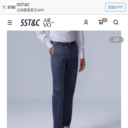
SST&C
開啟APP
立刻使用官方APP
0
1
/
8