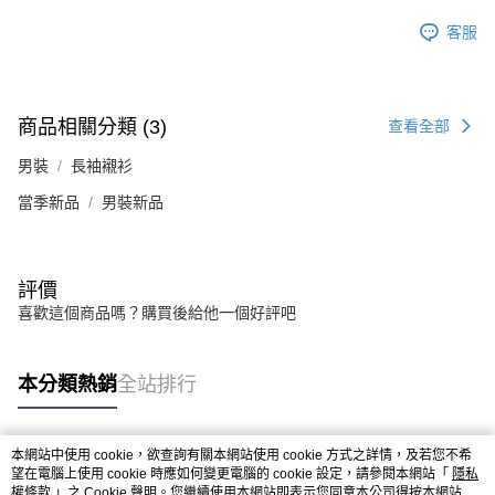
客服
商品相關分類 (3)
查看全部
男裝
長袖襯衫
當季新品
男裝新品
評價
喜歡這個商品嗎？購買後給他一個好評吧
本分類熱銷
全站排行
本網站中使用 cookie，欲查詢有關本網站使用 cookie 方式之詳情，及若您不希
熱門標籤
望在電腦上使用 cookie 時應如何變更電腦的 cookie 設定，請參閱本網站「
隱私
權條款
」之 Cookie 聲明。您繼續使用本網站即表示您同意本公司得按本網站使