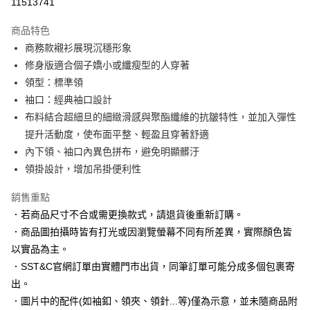
11513741
3 期 0 利率 每期
NT$630
21家銀行
商品特色
6 期 0 利率 每期
NT$315
21家銀行
合作金庫商業銀行
第一商業銀行
商務款襯衫展現沉穩形象
華南商業銀行
彰化商業銀行
合作金庫商業銀行
第一商業銀行
LINE Pay
修身版適合個子嬌小或纖瘦型的人穿著
上海商業儲蓄銀行
台北富邦商業銀行
華南商業銀行
彰化商業銀行
國泰世華商業銀行
兆豐國際商業銀行
領型：標準領
Apple Pay
上海商業儲蓄銀行
台北富邦商業銀行
臺灣中小企業銀行
台中商業銀行
袖口：經典袖口設計
國泰世華商業銀行
兆豐國際商業銀行
匯豐（台灣）商業銀行
華泰商業銀行
街口支付
臺灣中小企業銀行
台中商業銀行
布料結合超細旦的細緻滑感與聚酯纖維的抗皺特性，並加入彈性
聯邦商業銀行
遠東國際商業銀行
匯豐（台灣）商業銀行
華泰商業銀行
提升活動度，使布面平整、輕盈且穿著舒適
悠遊付
元大商業銀行
永豐商業銀行
聯邦商業銀行
遠東國際商業銀行
內下領、袖口內異色拼布，避免明顯髒汙
玉山商業銀行
星展（台灣）商業銀行
元大商業銀行
永豐商業銀行
Google Pay
領掛設計，增加吊掛便利性
台新國際商業銀行
中國信託商業銀行
玉山商業銀行
星展（台灣）商業銀行
台灣樂天信用卡公司
台新國際商業銀行
中國信託商業銀行
全盈+PAY
銷售重點
台灣樂天信用卡公司
．若商品尺寸不合或需更換款式，請退貨後重新訂購。
AFTEE先享後付
．商品圖拍攝時皆有打光或因瀏覽螢幕不同有所差異，實際顏色皆
相關說明
【關於「AFTEE先享後付」】
以實品為主。
ATM付款
AFTEE先享後付是「在收到商品之後才付款」的支付方式。 讓您購物簡單
．SST&C官網訂單由實體門市出貨，同筆訂單可能分成多個包裹寄
便利好安心！
出。
１．簡單：不需註冊會員、不需綁卡、不需儲值。
運送方式
２．便利：只要手機號碼，簡訊認證，即可結帳。
．圖片中的配件(如袖釦、領夾、領針...等)僅為示意，並未隨商品附