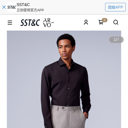
SST&C
開啟APP
立刻使用官方APP
0
1
/
7