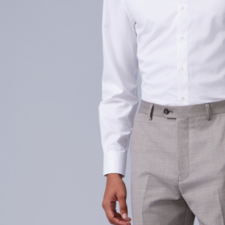
3. Pada ma
Ketiga, Sy
Perkhidma
NP Taiwan
akan meng
pembeli, n
untuk peng
Pengumpul
(https://aft
Jumlah yan
kelulusan 
pembayara
20% setah
mendapatk
untuk men
Sila hubun
mempunyai
penggunaan
peribadi y
digunakan 