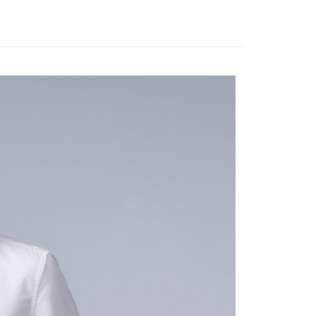
ayaran diperlukan apabila anda menerima produk. Sila buat
n di empat kedai serbaneka utama, ATM atau perbankan
離島宅配
ian dengan SMS pembayaran atau pemberitahuan tolak
sanan | Penghantaran percuma untuk pesanan
FTEE.
atau lebih
 perhatian bahawa tempoh pembayaran adalah 14 hari. Walau
un, bagi mereka yang telah memuat turun Aplikasi AFTEE
宇迅國際
Kadar Penghantaran
tar sebagai ahli AFTEE boleh menikmati tempoh
n sehingga 45 hari.
mbayaran dikira dari masa kedai meminta pembayaran anda,
engan bilangan hari yang boleh dilanjutkan oleh AFTEE.
h melanjutkan tempoh pembayaran anda sebelum anda
pesanan. Walau bagaimanapun, tiada jaminan bahawa anda
erima pesanan anda semasa tempoh pembayaran (cth.:
apesanan atau produk yang mungkin mengambil masa yang
 untuk dihantar). Oleh itu, anda dikehendaki membuat
n kepada AFTEE dalam tempoh sama ada anda menerima
katan Pembayaran
yang diperakui untuk pengguna kali pertama boleh sehingga
 Amaun diperakui sebenar yang diluluskan akan
n keputusan pensijilan dan semakan oleh AFTEE.
erbelanjaan minimum mestilah lebih besar daripada NT$20.