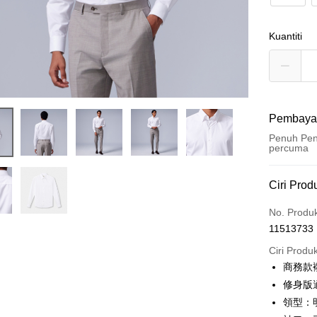
Kuantiti
Pembaya
Penuh Pen
percuma
Kaedah 
Ciri Prod
Kad Kredi
No. Produ
11513733
Ansuran K
Ciri Produ
3 ansu
商務款
6 ansu
Taiw
修身版
Hua 
ansura
領型：
Ban