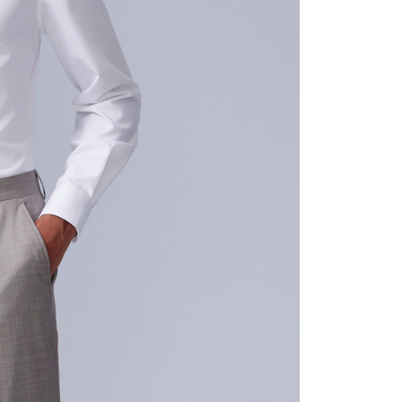
sa ini hanya tersedia untuk ahli Taiwan.
arat Perkhidmatan
tan AFTEE Beli Sekarang Bayar Kemudian disediakan oleh
, Inc. dan AFTEE akan membuat bil kepada pengguna. AFTEE
gunakan data peribadi yang dikumpul (termasuk nama
o. telefon, nama penerima, no. telefon, alamat penerima)
gunaan perkhidmatan. Sila rujuk kepada "Penyata
an Data Peribadi, Pemprosesan, Penggunaan"
ee.tw/privacypolicy/
) untuk maklumat lanjut.
g diperakui untuk pengguna kali pertama yang lulus
boleh sehingga NT$10,000. Jika pengguna tidak membuat
n dalam tempoh tersebut, yuran pembayaran lewat sebanyak
un akan dikenakan. Pengguna bawah umur dikehendaki
an kebenaran daripada ibu bapa atau penjaga yang sah
ggunakan AFTEE.
gi NP Taiwan Inc. di
cs_tw@netprotections.co.jp
jika anda
 sebarang kebimbangan mengenai pemprosesan dan
 pada data peribadi. Jika anda tidak bersetuju dengan data
ang disenaraikan seperti di atas akan dikumpul dan
oleh AFTEE, sila jangan gunakan perkhidmatan ini.