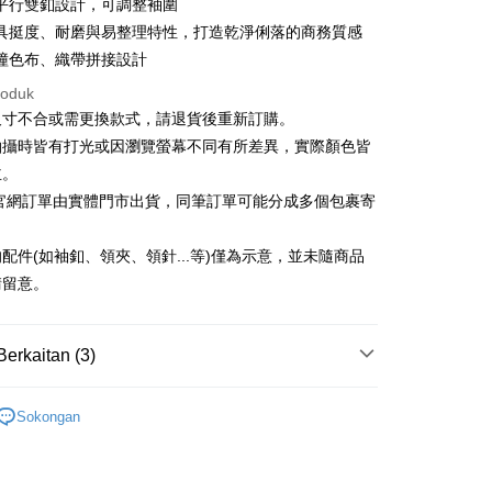
Cooperative Bank
Bank Komersial Pertama
平行雙釦設計，可調整袖圍
Shanghai
Bank Komersial Taipei
n Commercial Bank
Chang Hwa Commercial Bank
具挺度、耐磨與易整理特性，打造乾淨俐落的商務質感
ercial & Savings
Fubon
anghai Commercial &
Bank Komersial Taipei Fubon
k
撞色布、織帶拼接設計
s Bank
 Cathay United
Mega International
roduk
thay United
Mega International Commercial
Commercial Bank
Bank
尺寸不合或需更換款式，請退貨後重新訂購。
an Business Bank
Taichung Commercial
t
Business Bank
Taichung Commercial Bank
拍攝時皆有打光或因瀏覽螢幕不同有所差異，實際顏色皆
Bank
nk (Taiwan) Limited
Hwatai Bank
y
 Bank (Taiwan)
Hwatai Bank
主。
ank of Taiwan
Far Eastern International Bank
ted
C官網訂單由實體門市出貨，同筆訂單可能分成多個包裹寄
 Commercial Bank
Bank SinoPac
n Bank of Taiwan
Far Eastern International
omersial E.SUN
DBS Bank
Bank
tarabangsa Taishin
Bank CTBC
配件(如袖釦、領夾、領針...等)僅為示意，並未隨商品
ta Commercial Bank
Bank SinoPac
t Kad Kredit Rakuten
請留意。
 Komersial E.SUN
DBS Bank
Mengenai Perkhidmatan AFTEE Beli Sekarang Bayar
 Antarabangsa
Bank CTBC
an ATM
hin
 memilih AFTEE sebagai kaedah pembayaran, mesej
Berkaitan (3)
kat Kad Kredit
n AFTEE akan muncul.
oleh meneruskan pembayaran selepas pengesahan SMS.
ten Taiwan
Penghantaran
ayaran diperlukan apabila pesanan disahkan. Produk akan
袖襯衫
Sokongan
e alamat yang ditetapkan.
宅配
男裝新品
h pesanan disahkan, anda akan menerima SMS pembayaran
sanan | Penghantaran percuma untuk pesanan
hli aplikasi akan menerima pemberitahuan tolak aplikasi
新品休閒 65 折
季末折扣｜新品休閒男裝 65 折
atau lebih