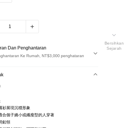
Bersihkan
ran Dan Penghantaran
Sejarah
ghantaran Ke Rumah, NT$3,000 penghataran
Pembayaran
uk
t (Bayaran Penuh)
k
ad Kredit
k
ran pada kadar faedah 0,
NT$563
setiap ansuran
襯衫展現沉穩形象
21 Bank
ran pada kadar faedah 0,
NT$281
setiap
an Cooperative Bank
Bank Komersial Pertama
適合個子嬌小或纖瘦型的人穿著
Nan Commercial
Chang Hwa Commercial
n
21 Bank
明釦領
k
Bank