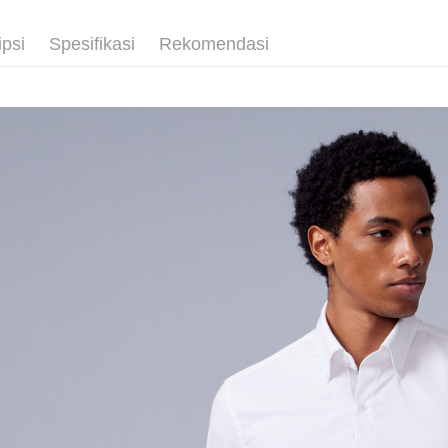
5. Tiada b
pembayara
新竹物流
dalam tal
ipsi
Spesifikasi
Rekomendasi
NT$350/pe
aplikasi A
NT$3,500 
Sila ambil
bagaimanap
LINEX 
dan mendaf
pembayara
Tempoh pe
ditambah d
Anda bole
menerima 
boleh men
produk pr
lebih lama
pembayara
pesanan.
Kedua, Se
1. Jumlah 
NT$10,000.
berdasarka
2. Amaun p