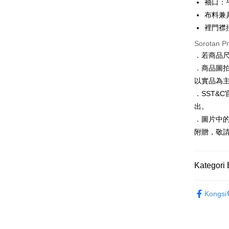
Taiwan 
袖口：
LINE Pay
The 
Hua Na
布料兼
Comm
Apple Pay
The Sh
Ban
裡門襟
Saving
Bank
JKOPAY
Sorotan P
Bank Ca
．若商品
Taiw
Easy Walle
Taiwan 
．商品圖
HSBC Ba
Google Pa
HSBC
以實品為
Union B
Limi
．SST&
Yuanta
Plus PAY
Unio
出。
Bank K
AFTEE
Bank An
．圖片中的
Yuan
Deskripsi
Syarika
附贈，敬
Bank
Pertama, 
Taiwan
Bank
Pemindah
Kemudian
Tais
1. Dengan
Kategori 
Syari
pengesaha
2. Anda b
Raku
Pilihan 
男裝
3. Tiada b
長
Kongsi
dihantar k
新竹物流
當季新品
4. Setela
NT$120/pe
manakala a
季末折扣｜
AFTEE.
NT$3,000 