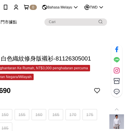
0
Bahasa Melayu
TWD
門市據點
C 白色織紋修身版襯衫-81126305001
ghantaran Ke Rumah, NT$3,000 penghataran percuma
ran Negara/Wilayah
690
150
155
160
165
170
175
185