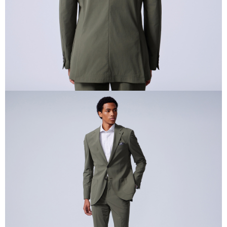
mendapatkan kebenaran daripada ibu bapa atau penjaga yang sah
untuk menggunakan AFTEE.
Sila hubungi NP Taiwan Inc. di
cs_tw@netprotections.co.jp
jika anda
mempunyai sebarang kebimbangan mengenai pemprosesan dan
penggunaan pada data peribadi. Jika anda tidak bersetuju dengan data
peribadi yang disenaraikan seperti di atas akan dikumpul dan digunakan
oleh AFTEE, sila jangan gunakan perkhidmatan ini.