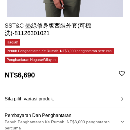
SST&C 墨綠修身版西裝外套(可機
洗)-81126301021
Hadiah
Penuh Penghantaran Ke Rumah, NT$3,000 penghataran percuma
Penghantaran Negara/Wilayah
NT$6,690
Sila pilih variasi produk.
Pembayaran Dan Penghantaran
Penuh Penghantaran Ke Rumah, NT$3,000 penghataran
percuma