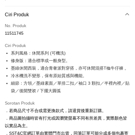
Kaedah Pembayaran
Ciri Produk
Kad Kredit (Bayaran Penuh)
No. Produk
Ansuran Kad Kredit
11511745
3 ansuran pada kadar faedah 0,
NT$2,230
setiap ansuran
Ciri Produk
21 Bank
6 ansuran pada kadar faedah 0,
NT$1,115
setiap
Taiwan Cooperative Bank
Bank Komersial Pertama
系列風格：休閒系列 (可機洗)
Hua Nan Commercial
Chang Hwa Commercial
ansuran
21 Bank
Bank
Bank
修身版：適合標準或一般身型。
Taiwan Cooperative Bank
Bank Komersial Pertama
LINE Pay
The Shanghai
Bank Komersial Taipei
墨綠休閒西裝，適合青奢派對穿搭，亦可休閒混搭T桖牛仔褲 。
Hua Nan Commercial Bank
Chang Hwa Commercial Bank
Commercial & Savings
Fubon
冷水機洗不變形，保有原始質感與機能。
Apple Pay
The Shanghai Commercial &
Bank Komersial Taipei Fubon
Bank
Savings Bank
細節：方領／墨綠素面／單排二扣／袖口 3 顆扣／半裡內裡／貼
Bank Cathay United
Mega International
JKOPAY
Bank Cathay United
Mega International Commercial
袋／後開雙衩 / 下擺大圓弧
Commercial Bank
Bank
Taiwan Business Bank
Taichung Commercial
Easy Wallet
Taiwan Business Bank
Taichung Commercial Bank
Sorotan Produk
Bank
HSBC Bank (Taiwan) Limited
Hwatai Bank
Google Pay
．若商品尺寸不合或需更換款式，請退貨後重新訂購。
HSBC Bank (Taiwan)
Hwatai Bank
Union Bank of Taiwan
Far Eastern International Bank
Limited
．商品圖拍攝時皆有打光或因瀏覽螢幕不同有所差異，實際顏色皆
Yuanta Commercial Bank
Bank SinoPac
Plus PAY
Union Bank of Taiwan
Far Eastern International
以實品為主。
Bank Komersial E.SUN
DBS Bank
Bank
AFTEE
．SST&C官網訂單由實體門市出貨，同筆訂單可能分成多個包裹寄
Bank Antarabangsa Taishin
Bank CTBC