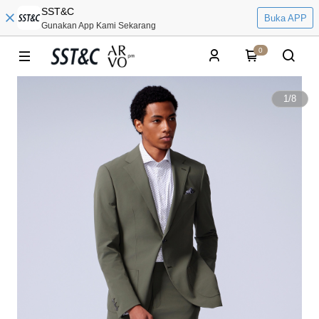
SST&C
Buka APP
Gunakan App Kami Sekarang
0
1
/
8