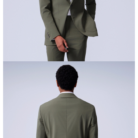
menerima pesanan anda semasa tempoh pembayaran (cth.: produk
prapesanan atau produk yang mungkin mengambil masa yang lebih
lama untuk dihantar). Oleh itu, anda dikehendaki membuat pembayaran
kepada AFTEE dalam tempoh sama ada anda menerima pesanan.
Kedua, Sekatan Pembayaran
1. Jumlah yang diperakui untuk pengguna kali pertama boleh sehingga
NT$10,000. Amaun diperakui sebenar yang diluluskan akan berdasarkan
keputusan pensijilan dan semakan oleh AFTEE.
2. Amaun perbelanjaan minimum mestilah lebih besar daripada NT$20.
3. Pada masa ini hanya tersedia untuk ahli Taiwan.
Ketiga, Syarat Perkhidmatan
Perkhidmatan AFTEE Beli Sekarang Bayar Kemudian disediakan oleh NP
Taiwan, Inc. dan AFTEE akan membuat bil kepada pengguna. AFTEE
akan menggunakan data peribadi yang dikumpul (termasuk nama
pembeli, no. telefon, nama penerima, no. telefon, alamat penerima) untuk
penggunaan perkhidmatan. Sila rujuk kepada "Penyata Pengumpulan
Data Peribadi, Pemprosesan, Penggunaan"
(https://aftee.tw/privacypolicy/
) untuk maklumat lanjut.
Jumlah yang diperakui untuk pengguna kali pertama yang lulus
kelulusan boleh sehingga NT$10,000. Jika pengguna tidak membuat
pembayaran dalam tempoh tersebut, yuran pembayaran lewat sebanyak
20% setahun akan dikenakan. Pengguna bawah umur dikehendaki