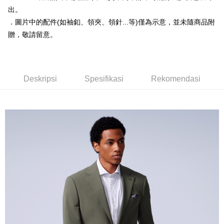
Yuanta Commercial Bank
Bank SinoPac
Deskripsi
Syarikat Kad Kredit Rakuten
出。
Bank Komersial E.SUN
DBS Bank
Taiwan
Pertama, Mengenai Perkhidmatan AFTEE Beli Sekarang Bayar Kemudian
．圖片中的配件(如袖釦、領夾、領針...等)僅為示意，並未隨商品附
Bank Antarabangsa
Bank CTBC
Pemindahan ATM
1. Dengan memilih AFTEE sebagai kaedah pembayaran, mesej
Taishin
贈，敬請留意。
pengesahan AFTEE akan muncul.
Syarikat Kad Kredit
2. Anda boleh meneruskan pembayaran selepas pengesahan SMS.
Pilihan Penghantaran
Rakuten Taiwan
3. Tiada bayaran diperlukan apabila pesanan disahkan. Produk akan
dihantar ke alamat yang ditetapkan.
新竹物流宅配
4. Setelah pesanan disahkan, anda akan menerima SMS pembayaran
Deskripsi
Spesifikasi
Rekomendasi
NT$120/pesanan | Penghantaran percuma untuk pesanan
manakala ahli aplikasi akan menerima pemberitahuan tolak aplikasi
NT$3,000 atau lebih
AFTEE.
5. Tiada bayaran diperlukan apabila anda menerima produk. Sila buat
pembayaran di empat kedai serbaneka utama, ATM atau perbankan
新竹物流離島宅配
dalam talian dengan SMS pembayaran atau pemberitahuan tolak aplikasi
NT$350/pesanan | Penghantaran percuma untuk pesanan
AFTEE.
NT$3,500 atau lebih
Sila ambil perhatian bahawa tempoh pembayaran adalah 14 hari. Walau
LINEX 宇迅國際
bagaimanapun, bagi mereka yang telah memuat turun Aplikasi AFTEE
Kadar Penghantaran
dan mendaftar sebagai ahli AFTEE boleh menikmati tempoh pembayaran
sehingga 45 hari.
Tempoh pembayaran dikira dari masa kedai meminta pembayaran anda,
ditambah dengan bilangan hari yang boleh dilanjutkan oleh AFTEE. Anda
boleh melanjutkan tempoh pembayaran anda sebelum anda menerima
pesanan. Walau bagaimanapun, tiada jaminan bahawa anda boleh