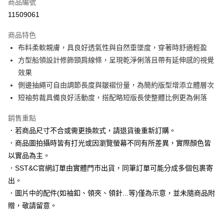
商品編號
信用卡分期付款
11509061
3 期 0 利率 每期
NT$630
21家銀行
商品特色
6 期 0 利率 每期
NT$315
21家銀行
合作金庫商業銀行
第一商業銀行
布料柔軟親膚，具良好透氣性與自然垂墜度，穿著時舒適輕盈
華南商業銀行
彰化商業銀行
合作金庫商業銀行
第一商業銀行
LINE Pay
方型船領設計修飾頸肩線條，呈現乾淨俐落且帶有延伸感的視覺
上海商業儲蓄銀行
台北富邦商業銀行
華南商業銀行
彰化商業銀行
國泰世華商業銀行
兆豐國際商業銀行
效果
Apple Pay
上海商業儲蓄銀行
台北富邦商業銀行
臺灣中小企業銀行
台中商業銀行
側邊抽繩可自由調節長度與皺褶份量，為簡約版型增添立體層次
國泰世華商業銀行
兆豐國際商業銀行
匯豐（台灣）商業銀行
華泰商業銀行
街口支付
臺灣中小企業銀行
台中商業銀行
短袖剪裁具備良好活動度，搭配略短版長使整體比例更為俐落
聯邦商業銀行
遠東國際商業銀行
匯豐（台灣）商業銀行
華泰商業銀行
悠遊付
元大商業銀行
永豐商業銀行
銷售重點
聯邦商業銀行
遠東國際商業銀行
玉山商業銀行
星展（台灣）商業銀行
元大商業銀行
永豐商業銀行
．若商品尺寸不合或需更換款式，請退貨後重新訂購。
Google Pay
台新國際商業銀行
中國信託商業銀行
玉山商業銀行
星展（台灣）商業銀行
．商品圖拍攝時皆有打光或因瀏覽螢幕不同有所差異，實際顏色皆
台灣樂天信用卡公司
台新國際商業銀行
中國信託商業銀行
全盈+PAY
以實品為主。
台灣樂天信用卡公司
．SST&C官網訂單由實體門市出貨，同筆訂單可能分成多個包裹寄
AFTEE先享後付
出。
相關說明
【關於「AFTEE先享後付」】
．圖片中的配件(如袖釦、領夾、領針...等)僅為示意，並未隨商品附
ATM付款
AFTEE先享後付是「在收到商品之後才付款」的支付方式。 讓您購物簡單
贈，敬請留意。
便利好安心！
１．簡單：不需註冊會員、不需綁卡、不需儲值。