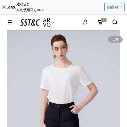
SST&C
開啟APP
立刻使用官方APP
0
1
/
8