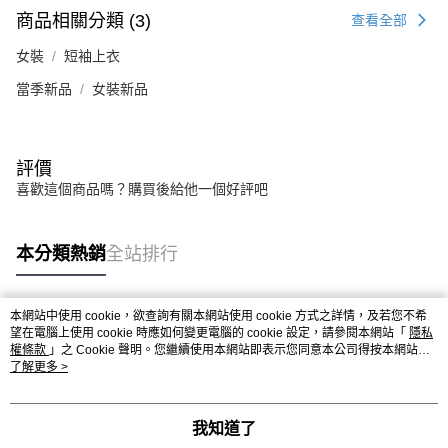
商品相關分類 (3)
查看全部
女裝
短袖上衣
當季新品
女裝新品
評價
喜歡這個商品嗎？購買後給他一個好評吧
本分類熱銷
全站排行
本網站中使用 cookie，欲查詢有關本網站使用 cookie 方式之詳情，及若您不希
熱門標籤
望在電腦上使用 cookie 時應如何變更電腦的 cookie 設定，請參閱本網站「
隱私
權條款
」之 Cookie 聲明。您繼續使用本網站即表示您同意本公司得按本網站使
用條款之 Cookie 聲明使用 cookie。
了解更多 >
我知道了