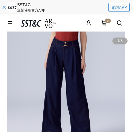
SST&C
開啟APP
立刻使用官方APP
0
1
/
8