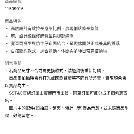
商品編號
信用卡分期付款
11509016
3 期 0 利率 每期
NT$996
21家銀行
商品特色
6 期 0 利率 每期
NT$498
21家銀行
合作金庫商業銀行
第一商業銀行
高腰設計有效拉長身形比例，展現俐落修長線條
華南商業銀行
彰化商業銀行
合作金庫商業銀行
第一商業銀行
LINE Pay
前片設計線條修飾臀型與腿部線條
上海商業儲蓄銀行
台北富邦商業銀行
華南商業銀行
彰化商業銀行
國泰世華商業銀行
兆豐國際商業銀行
寬直筒褲型與仿牛仔布面結合，呈現休閒與正式兼具的質感
Apple Pay
上海商業儲蓄銀行
台北富邦商業銀行
臺灣中小企業銀行
台中商業銀行
百搭簡約款式，適合通勤、休閒與多種日常穿搭情境
國泰世華商業銀行
兆豐國際商業銀行
匯豐（台灣）商業銀行
華泰商業銀行
街口支付
臺灣中小企業銀行
台中商業銀行
聯邦商業銀行
遠東國際商業銀行
銷售重點
匯豐（台灣）商業銀行
華泰商業銀行
悠遊付
元大商業銀行
永豐商業銀行
．若商品尺寸不合或需更換款式，請退貨後重新訂購。
聯邦商業銀行
遠東國際商業銀行
玉山商業銀行
星展（台灣）商業銀行
元大商業銀行
永豐商業銀行
．商品圖拍攝時皆有打光或因瀏覽螢幕不同有所差異，實際顏色皆
Google Pay
台新國際商業銀行
中國信託商業銀行
玉山商業銀行
星展（台灣）商業銀行
以實品為主。
台灣樂天信用卡公司
台新國際商業銀行
中國信託商業銀行
全盈+PAY
．SST&C官網訂單由實體門市出貨，同筆訂單可能分成多個包裹寄
台灣樂天信用卡公司
出。
AFTEE先享後付
．圖片中的配件(如袖釦、領夾、領針...等)僅為示意，並未隨商品附
相關說明
【關於「AFTEE先享後付」】
贈，敬請留意。
ATM付款
AFTEE先享後付是「在收到商品之後才付款」的支付方式。 讓您購物簡單
便利好安心！
１．簡單：不需註冊會員、不需綁卡、不需儲值。