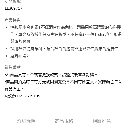
商品編號
信用卡分期付款
11369717
3 期 0 利率 每期
NT$630
21家銀行
商品特色
6 期 0 利率 每期
NT$315
21家銀行
合作金庫商業銀行
第一商業銀行
這款基本合身素T不僅適合作為內搭，還採用較高磅數的布料製
華南商業銀行
彰化商業銀行
合作金庫商業銀行
第一商業銀行
Apple Pay
作，單穿時依然能保持良好版型，不必擔心一般T-shirt容易顯得
上海商業儲蓄銀行
台北富邦商業銀行
華南商業銀行
彰化商業銀行
國泰世華商業銀行
兆豐國際商業銀行
鬆垮的問題
街口支付
上海商業儲蓄銀行
台北富邦商業銀行
臺灣中小企業銀行
台中商業銀行
採用棉彈混紡布料，結合棉質的透氣舒適與彈性纖維的延展性
國泰世華商業銀行
兆豐國際商業銀行
匯豐（台灣）商業銀行
華泰商業銀行
ATM付款
臺灣中小企業銀行
台中商業銀行
連肩袖設計
聯邦商業銀行
遠東國際商業銀行
匯豐（台灣）商業銀行
華泰商業銀行
元大商業銀行
永豐商業銀行
銷售重點
聯邦商業銀行
遠東國際商業銀行
運送方式
玉山商業銀行
星展（台灣）商業銀行
元大商業銀行
永豐商業銀行
•若商品尺寸不合或需更換款式，請退貨後重新訂購。
台新國際商業銀行
中國信託商業銀行
新竹物流宅配
玉山商業銀行
星展（台灣）商業銀行
•商品圖拍攝時皆有打光或因瀏覽螢幕不同有所差異，實際顏色皆以
台灣樂天信用卡公司
每筆NT$120，滿NT$3,000(含以上)免運費
台新國際商業銀行
中國信託商業銀行
實品為主。
台灣樂天信用卡公司
新竹物流離島宅配
•批號:00212505105
每筆NT$350，滿NT$3,500(含以上)免運費
LINEX 宇迅國際
查看運費
詳細說明
商品規格
相關推薦