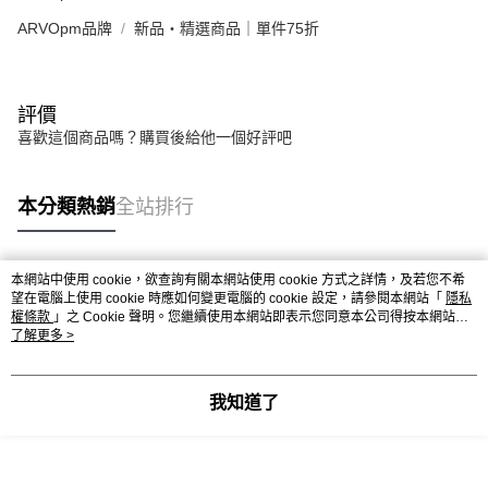
ARVOpm品牌
新品・精選商品｜單件75折
評價
喜歡這個商品嗎？購買後給他一個好評吧
本分類熱銷
全站排行
本網站中使用 cookie，欲查詢有關本網站使用 cookie 方式之詳情，及若您不希
熱門標籤
望在電腦上使用 cookie 時應如何變更電腦的 cookie 設定，請參閱本網站「
隱私
權條款
」之 Cookie 聲明。您繼續使用本網站即表示您同意本公司得按本網站使
用條款之 Cookie 聲明使用 cookie。
了解更多 >
我知道了