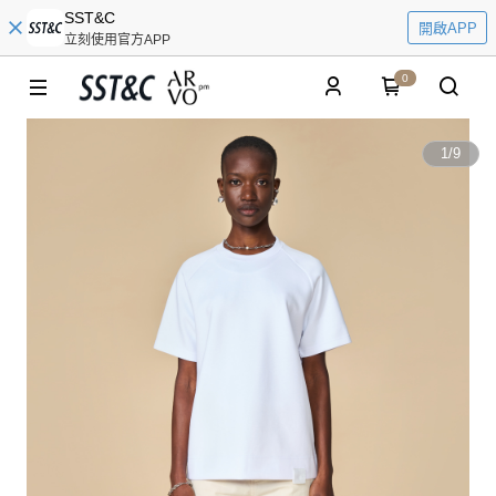
SST&C
開啟APP
立刻使用官方APP
0
1
/
9