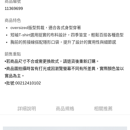
商品編號
信用卡分期付款
11369699
3 期 0 利率 每期
NT$696
21家銀行
商品特色
6 期 0 利率 每期
NT$348
21家銀行
合作金庫商業銀行
第一商業銀行
oversized版型剪裁，適合各式身型穿著
華南商業銀行
彰化商業銀行
合作金庫商業銀行
第一商業銀行
Apple Pay
短袖T-shirt選用挺實的布料設計，四季皆宜，輕鬆百搭各種造型
上海商業儲蓄銀行
台北富邦商業銀行
華南商業銀行
彰化商業銀行
國泰世華商業銀行
兆豐國際商業銀行
胸前的剪接線搭配隱形口袋，提升了設計的實用性與細節感
街口支付
上海商業儲蓄銀行
台北富邦商業銀行
臺灣中小企業銀行
台中商業銀行
國泰世華商業銀行
兆豐國際商業銀行
銷售重點
匯豐（台灣）商業銀行
華泰商業銀行
ATM付款
臺灣中小企業銀行
台中商業銀行
聯邦商業銀行
遠東國際商業銀行
•若商品尺寸不合或需更換款式，請退貨後重新訂購。
匯豐（台灣）商業銀行
華泰商業銀行
元大商業銀行
永豐商業銀行
•商品圖拍攝時皆有打光或因瀏覽螢幕不同有所差異，實際顏色皆以
聯邦商業銀行
遠東國際商業銀行
運送方式
玉山商業銀行
星展（台灣）商業銀行
元大商業銀行
永豐商業銀行
實品為主。
台新國際商業銀行
中國信託商業銀行
新竹物流宅配
玉山商業銀行
星展（台灣）商業銀行
•批號:00212410102
台灣樂天信用卡公司
每筆NT$120，滿NT$3,000(含以上)免運費
台新國際商業銀行
中國信託商業銀行
台灣樂天信用卡公司
新竹物流離島宅配
每筆NT$350，滿NT$3,500(含以上)免運費
詳細說明
商品規格
相關推薦
LINEX 宇迅國際
查看運費