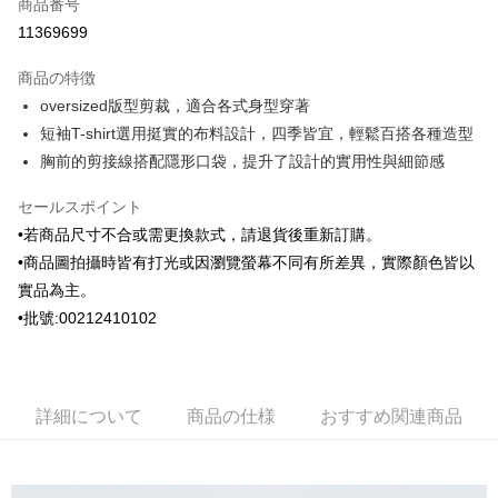
商品番号
クレジットカード分割払い
11369699
3回払い、金利0、毎回
NT$696
21行の銀行
商品の特徴
6回払い、金利0、毎回
NT$348
21行の銀行
合作金庫商業銀行
第一商業銀行
oversized版型剪裁，適合各式身型穿著
華南商業銀行
彰化商業銀行
合作金庫商業銀行
第一商業銀行
Apple Pay
短袖T-shirt選用挺實的布料設計，四季皆宜，輕鬆百搭各種造型
上海商業儲蓄銀行
台北富邦商業銀行
華南商業銀行
彰化商業銀行
国泰世華商業銀行
兆豐國際商業銀行
胸前的剪接線搭配隱形口袋，提升了設計的實用性與細節感
JKOPAY
上海商業儲蓄銀行
台北富邦商業銀行
台湾中小企業銀行
台中商業銀行
国泰世華商業銀行
兆豐國際商業銀行
HSBC(台湾)商業銀行
華泰商業銀行
セールスポイント
ATM払い
台湾中小企業銀行
台中商業銀行
聯邦商業銀行
遠東国際商業銀行
•若商品尺寸不合或需更換款式，請退貨後重新訂購。
HSBC(台湾)商業銀行
華泰商業銀行
元大商業銀行
永豐商業銀行
配送方法
聯邦商業銀行
遠東国際商業銀行
•商品圖拍攝時皆有打光或因瀏覽螢幕不同有所差異，實際顏色皆以
玉山商業銀行
星展(台湾)商業銀行
元大商業銀行
永豐商業銀行
實品為主。
新竹物流宅配
台新國際商業銀行
中国信託商業銀行
玉山商業銀行
星展(台湾)商業銀行
•批號:00212410102
台湾楽天クレジットカード会社
配送毎にNT$120、NT$3,000以上で送料無料
台新國際商業銀行
中国信託商業銀行
台湾楽天クレジットカード会社
新竹物流離島宅配
配送毎にNT$350、NT$3,500以上で送料無料
詳細について
商品の仕様
おすすめ関連商品
LINEX 宇迅國際
送料を確認