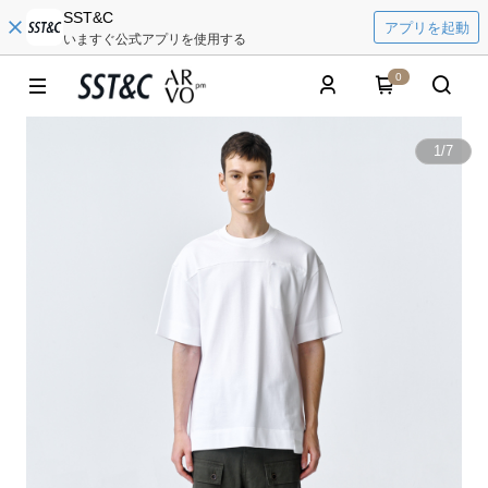
SST&C
アプリを起動
いますぐ公式アプリを使用する
0
1
/
7