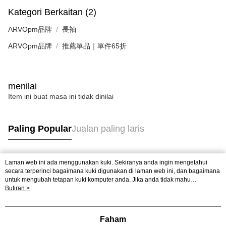
Kategori Berkaitan (2)
ARVOpm品牌
長袖
ARVOpm品牌
推薦單品｜單件65折
menilai
Item ini buat masa ini tidak dinilai
Paling Popular
Jualan paling laris
Laman web ini ada menggunakan kuki. Sekiranya anda ingin mengetahui
Tag Popular
secara terperinci bagaimana kuki digunakan di laman web ini, dan bagaimana
untuk mengubah tetapan kuki komputer anda. Jika anda tidak mahu
menggunakan kuki di komputer anda, sila rujuk penerangan mengenai kuki.
Butiran >
Dasar Privasi
Laman web ini ada menggunakan kuki. Sekiranya anda ingin
mengetahui secara terperinci bagaimana kuki digunakan di laman web ini,
dan bagaimana untuk mengubah tetapan kuki komputer anda. Jika anda tidak
Faham
mahu menggunakan kuki di komputer anda, sila rujuk penerangan mengenai