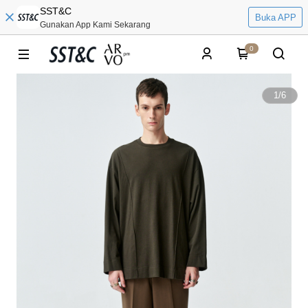
SST&C
Buka APP
Gunakan App Kami Sekarang
0
1
/
6