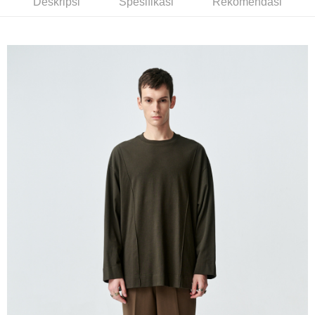
Deskripsi
Spesifikasi
Rekomendasi
NT$350/pesanan | Penghantaran percuma untuk pesanan
Taiwan
Bank Antarabangsa
Bank CTBC
NT$3,500 atau lebih
Taishin
Syarikat Kad Kredit
LINEX 宇迅國際
Kadar Penghantaran
Rakuten Taiwan