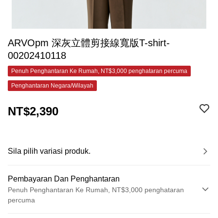
ARVOpm 深灰立體剪接線寬版T-shirt-
00202410118
Penuh Penghantaran Ke Rumah, NT$3,000 penghataran percuma
Penghantaran Negara/Wilayah
NT$2,390
Sila pilih variasi produk.
Pembayaran Dan Penghantaran
Penuh Penghantaran Ke Rumah, NT$3,000 penghataran
percuma
Kaedah Pembayaran