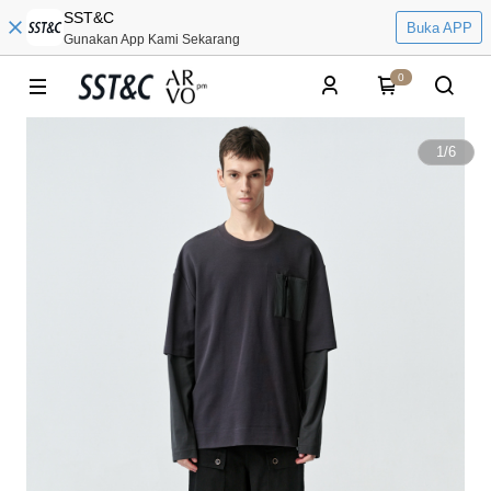
SST&C
Buka APP
Gunakan App Kami Sekarang
0
1
/
6