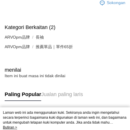
Sokongan
Kategori Berkaitan (2)
ARVOpm品牌
長袖
ARVOpm品牌
推薦單品｜單件65折
menilai
Item ini buat masa ini tidak dinilai
Paling Popular
Jualan paling laris
Laman web ini ada menggunakan kuki. Sekiranya anda ingin mengetahui
Tag Popular
secara terperinci bagaimana kuki digunakan di laman web ini, dan bagaimana
untuk mengubah tetapan kuki komputer anda. Jika anda tidak mahu
menggunakan kuki di komputer anda, sila rujuk penerangan mengenai kuki.
Butiran >