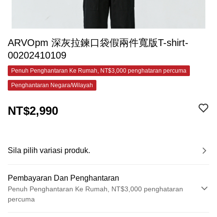
ARVOpm 深灰拉鍊口袋假兩件寬版T-shirt-
00202410109
Penuh Penghantaran Ke Rumah, NT$3,000 penghataran percuma
Penghantaran Negara/Wilayah
NT$2,990
Sila pilih variasi produk.
Pembayaran Dan Penghantaran
Penuh Penghantaran Ke Rumah, NT$3,000 penghataran
percuma
Kaedah Pembayaran