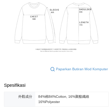
Paparkan Butiran Mod Komputer
Spesifikasi
外觀成分
84%棉84%Cotton, 16%聚酯纖維
16%Polyester