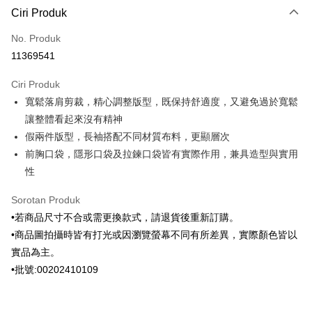
Ciri Produk
Kad Kredit (Bayaran Penuh)
No. Produk
Ansuran Kad Kredit
11369541
3 ansuran pada kadar faedah 0,
NT$996
setiap ansuran
Ciri Produk
21 Bank
6 ansuran pada kadar faedah 0,
NT$498
setiap
Taiwan Cooperative Bank
Bank Komersial Pertama
寬鬆落肩剪裁，精心調整版型，既保持舒適度，又避免過於寬鬆
Hua Nan Commercial
Chang Hwa Commercial
ansuran
21 Bank
Bank
Bank
讓整體看起來沒有精神
Taiwan Cooperative Bank
Bank Komersial Pertama
Apple Pay
The Shanghai
Bank Komersial Taipei
假兩件版型，長袖搭配不同材質布料，更顯層次
Hua Nan Commercial Bank
Chang Hwa Commercial Bank
Commercial & Savings
Fubon
前胸口袋，隱形口袋及拉鍊口袋皆有實際作用，兼具造型與實用
JKOPAY
The Shanghai Commercial &
Bank Komersial Taipei Fubon
Bank
Savings Bank
性
Bank Cathay United
Mega International
Pemindahan ATM
Bank Cathay United
Mega International Commercial
Commercial Bank
Sorotan Produk
Bank
Taiwan Business Bank
Taichung Commercial
Pilihan Penghantaran
Taiwan Business Bank
Taichung Commercial Bank
•若商品尺寸不合或需更換款式，請退貨後重新訂購。
Bank
HSBC Bank (Taiwan) Limited
Hwatai Bank
•商品圖拍攝時皆有打光或因瀏覽螢幕不同有所差異，實際顏色皆以
HSBC Bank (Taiwan)
Hwatai Bank
新竹物流宅配
Union Bank of Taiwan
Far Eastern International Bank
Limited
實品為主。
NT$120/pesanan | Penghantaran percuma untuk pesanan
Yuanta Commercial Bank
Bank SinoPac
Union Bank of Taiwan
Far Eastern International
•批號:00202410109
NT$3,000 atau lebih
Bank Komersial E.SUN
DBS Bank
Bank
Bank Antarabangsa Taishin
Bank CTBC
Yuanta Commercial Bank
Bank SinoPac
新竹物流離島宅配
Syarikat Kad Kredit Rakuten
Bank Komersial E.SUN
DBS Bank