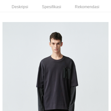
NT$350/pesanan | Penghantaran percuma untuk pesanan
Taiwan
Bank Antarabangsa
Bank CTBC
Deskripsi
Spesifikasi
Rekomendasi
NT$3,500 atau lebih
Taishin
Syarikat Kad Kredit
LINEX 宇迅國際
Kadar Penghantaran
Rakuten Taiwan