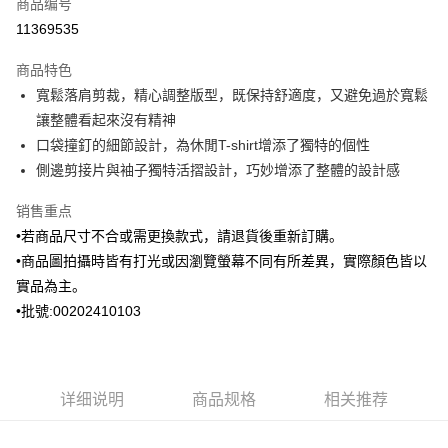
商品编号
信用卡分期付款
11369535
3期 0利率，每期
NT$796
21家银行
商品特色
6期 0利率，每期
NT$398
21家银行
合作金库商业银行
第一商业银行
寬鬆落肩剪裁，精心調整版型，既保持舒適度，又避免過於寬鬆
华南商业银行
彰化商业银行
合作金库商业银行
第一商业银行
Apple Pay
讓整體看起來沒有精神
上海商业储蓄银行
台北富邦商业银行
华南商业银行
彰化商业银行
国泰世华商业银行
兆丰国际商业银行
口袋撞釘的細節設計，為休閒T-shirt增添了獨特的個性
街口支付
上海商业储蓄银行
台北富邦商业银行
台湾中小企业银行
台中商业银行
側邊剪接片與袖子獨特活摺設計，巧妙增添了整體的設計感
国泰世华商业银行
兆丰国际商业银行
汇丰（台湾）商业银行
华泰商业银行
ATM付款
台湾中小企业银行
台中商业银行
联邦商业银行
远东国际商业银行
销售重点
汇丰（台湾）商业银行
华泰商业银行
元大商业银行
永丰商业银行
•若商品尺寸不合或需更換款式，請退貨後重新訂購。
联邦商业银行
远东国际商业银行
运送方式
玉山商业银行
星展（台湾）商业银行
元大商业银行
永丰商业银行
•商品圖拍攝時皆有打光或因瀏覽螢幕不同有所差異，實際顏色皆以
台新国际商业银行
中国信托商业银行
新竹物流宅配
玉山商业银行
星展（台湾）商业银行
實品為主。
台湾乐天信用卡公司
每笔NT$120，满NT$3,000(含以上)免运费
台新国际商业银行
中国信托商业银行
•批號:00202410103
台湾乐天信用卡公司
新竹物流離島宅配
每笔NT$350，满NT$3,500(含以上)免运费
LINEX 宇迅國際
详细说明
商品规格
相关推荐
查看运费