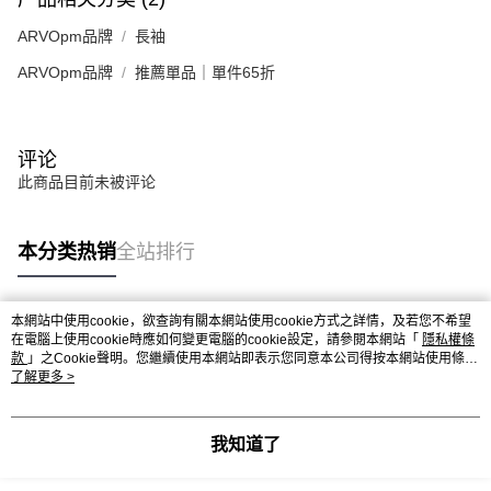
ARVOpm品牌
長袖
ARVOpm品牌
推薦單品｜單件65折
评论
此商品目前未被评论
本分类热销
全站排行
本網站中使用cookie，欲查詢有關本網站使用cookie方式之詳情，及若您不希望
热门标签
在電腦上使用cookie時應如何變更電腦的cookie設定，請參閱本網站「
隱私權條
款
」之Cookie聲明。您繼續使用本網站即表示您同意本公司得按本網站使用條款
之Cookie聲明使用cookie。
了解更多 >
我知道了