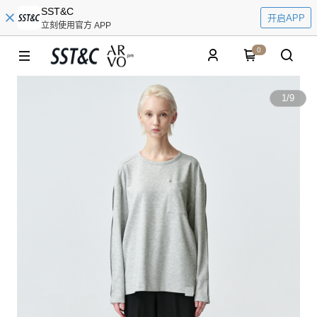
SST&C
开启APP
立刻使用官方 APP
0
1
/
9