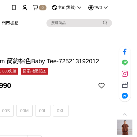
0
中文 (繁體)
TWD
門市據點
m 簡約棕色Baby Tee-725213192012
3,000免運
國家/地區配送
990
00S
00M
00L
0XL