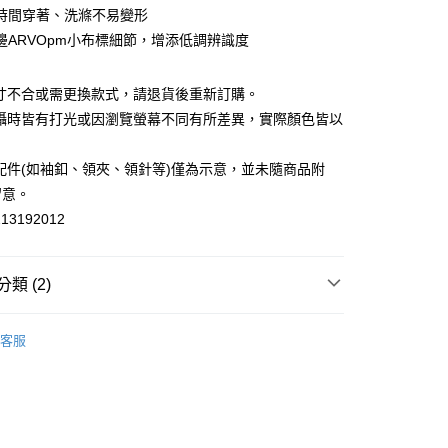
業銀行
永豐商業銀行
時間穿著、洗滌不易變形
業銀行
遠東國際商業銀行
業銀行
星展（台灣）商業銀行
業銀行
永豐商業銀行
邊ARVOpm小布標細節，增添低調辨識度
際商業銀行
中國信託商業銀行
業銀行
星展（台灣）商業銀行
宅配
天信用卡公司
際商業銀行
中國信託商業銀行
尺寸不合或需更換款式，請退貨後重新訂購。
20，滿NT$3,000(含以上)免運費
天信用卡公司
拍攝時皆有打光或因瀏覽螢幕不同有所差異，實際顏色皆以
離島宅配
。
50，滿NT$3,500(含以上)免運費
配件(如袖釦、領夾、領針等)僅為示意，並未隨商品附
留意。
宇迅國際
查看運費
13192012
類 (2)
品牌
短袖
客服
品牌
推薦單品｜單件65折