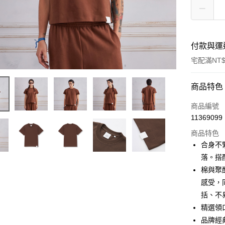
付款與運
宅配滿NT$
付款方式
商品特色
信用卡一
商品編號
11369099
信用卡分
商品特色
3 期 
合身不
6 期 
合作金
落。搭
華南商
棉與聚
合作金
Apple Pay
上海商
華南商
感受，
國泰世
街口支付
上海商
括、不
臺灣中
國泰世
精選領
匯豐（
ATM付款
臺灣中
聯邦商
品牌經
匯豐（