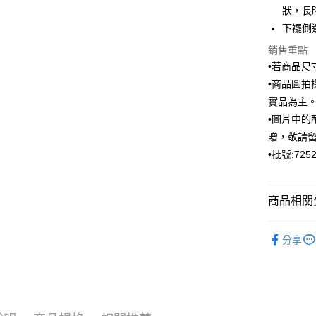
元大商
狀，長
聯邦商
玉山商
運送方式
元大商
下襬側
台新國
玉山商
銷售重點
新竹物流
台灣樂
台新國
•若商品
每筆NT$1
台灣樂
•商品圖
新竹物流
實品為主
每筆NT$3
•圖片中的
贈，敬請
LINEX 
•批號:7252
商品相關分
ARVOpm
分享
ARVOpm