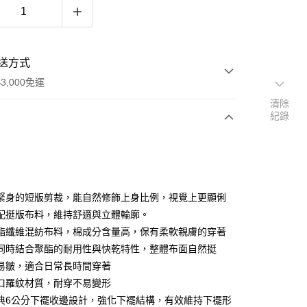
送方式
3,000免運
清除
紀錄
次付款
期付款
0 利率 每期
NT$663
21家銀行
緊身的短版剪裁，能自然修飾上身比例，視覺上更顯俐
0 利率 每期
NT$331
21家銀行
庫商業銀行
第一商業銀行
配挺版布料，維持舒適與立體輪廓。
業銀行
彰化商業銀行
酯纖維混紡布料，棉成分含量高，保有柔軟親膚的穿著
庫商業銀行
第一商業銀行
業儲蓄銀行
台北富邦商業銀行
業銀行
彰化商業銀行
同時結合聚酯的耐用性與快乾特性，整體布面自然挺
華商業銀行
兆豐國際商業銀行
業儲蓄銀行
台北富邦商業銀行
易皺，適合日常長時間穿著
小企業銀行
台中商業銀行
華商業銀行
兆豐國際商業銀行
口羅紋材質，耐穿不易變形
台灣）商業銀行
華泰商業銀行
小企業銀行
台中商業銀行
業銀行
遠東國際商業銀行
典6公分下襬收邊設計，強化下襬結構，有效維持下襬形
台灣）商業銀行
華泰商業銀行