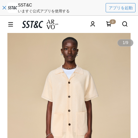
SST&C
アプリを起動
いますぐ公式アプリを使用する
0
1
/
9