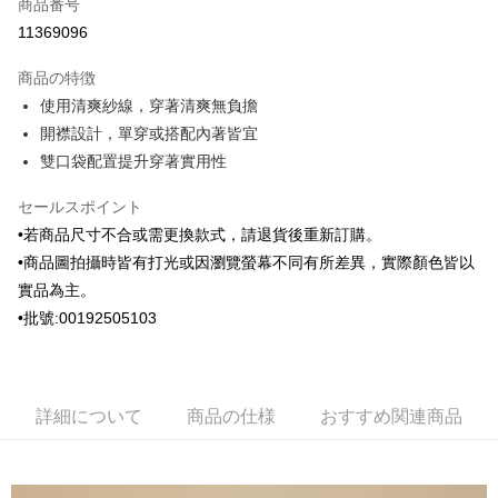
商品番号
クレジットカード分割払い
11369096
3回払い、金利0、毎回
NT$996
21行の銀行
商品の特徴
6回払い、金利0、毎回
NT$498
21行の銀行
合作金庫商業銀行
第一商業銀行
使用清爽紗線，穿著清爽無負擔
華南商業銀行
彰化商業銀行
合作金庫商業銀行
第一商業銀行
Apple Pay
開襟設計，單穿或搭配內著皆宜
上海商業儲蓄銀行
台北富邦商業銀行
華南商業銀行
彰化商業銀行
国泰世華商業銀行
兆豐國際商業銀行
雙口袋配置提升穿著實用性
JKOPAY
上海商業儲蓄銀行
台北富邦商業銀行
台湾中小企業銀行
台中商業銀行
国泰世華商業銀行
兆豐國際商業銀行
HSBC(台湾)商業銀行
華泰商業銀行
セールスポイント
ATM払い
台湾中小企業銀行
台中商業銀行
聯邦商業銀行
遠東国際商業銀行
•若商品尺寸不合或需更換款式，請退貨後重新訂購。
HSBC(台湾)商業銀行
華泰商業銀行
元大商業銀行
永豐商業銀行
配送方法
聯邦商業銀行
遠東国際商業銀行
•商品圖拍攝時皆有打光或因瀏覽螢幕不同有所差異，實際顏色皆以
玉山商業銀行
星展(台湾)商業銀行
元大商業銀行
永豐商業銀行
實品為主。
新竹物流宅配
台新國際商業銀行
中国信託商業銀行
玉山商業銀行
星展(台湾)商業銀行
•批號:00192505103
台湾楽天クレジットカード会社
配送毎にNT$120、NT$3,000以上で送料無料
台新國際商業銀行
中国信託商業銀行
台湾楽天クレジットカード会社
新竹物流離島宅配
配送毎にNT$350、NT$3,500以上で送料無料
詳細について
商品の仕様
おすすめ関連商品
LINEX 宇迅國際
送料を確認