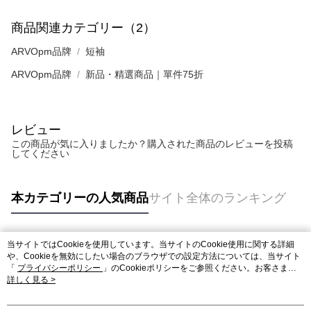
商品関連カテゴリー（2）
ARVOpm品牌
短袖
ARVOpm品牌
新品・精選商品｜單件75折
レビュー
この商品が気に入りましたか？購入された商品のレビューを投稿
してください
本カテゴリーの人気商品
サイト全体のランキング
当サイトではCookieを使用しています。当サイトのCookie使用に関する詳細
人気タグ
や、Cookieを無効にしたい場合のブラウザでの設定方法については、当サイト
「
プライバシーポリシー
」のCookieポリシーをご参照ください。お客さま
が、当サイトを引き続き使用される場合、当社がサイト利用規約のCookieポリ
詳しく見る >
シーに基づいてCookieを使用することに同意したものとみなします。