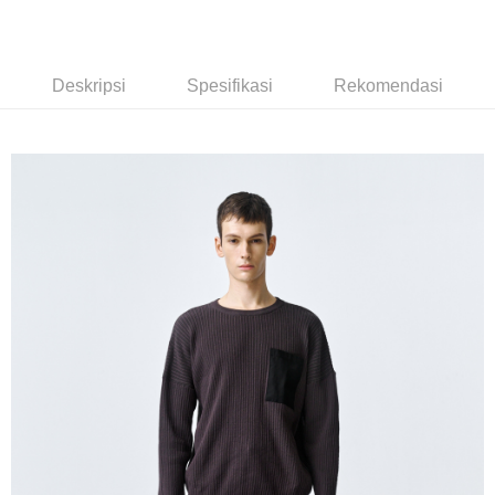
NT$350/pesanan | Penghantaran percuma untuk pesanan
Taiwan
Bank Antarabangsa
Bank CTBC
NT$3,500 atau lebih
Taishin
Syarikat Kad Kredit
LINEX 宇迅國際
Kadar Penghantaran
Deskripsi
Spesifikasi
Rekomendasi
Rakuten Taiwan