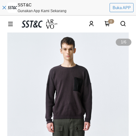
SST&C
Buka APP
Gunakan App Kami Sekarang
0
1
/
6