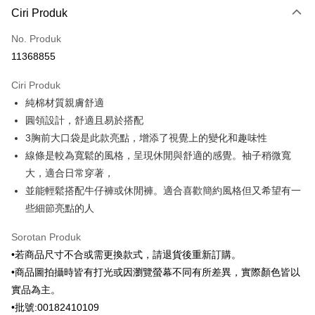
Ciri Produk
Kad Kredit (Bayaran Penuh)
No. Produk
Ansuran Kad Kredit
11368855
3 ansuran pada kadar faedah 0,
NT$930
setiap ansuran
Ciri Produk
21 Bank
6 ansuran pada kadar faedah 0,
NT$465
setiap
Taiwan Cooperative Bank
Bank Komersial Pertama
純棉材質親膚舒適
Hua Nan Commercial
Chang Hwa Commercial
ansuran
21 Bank
Bank
Bank
圓領設計，舒適且易於搭配
Taiwan Cooperative Bank
Bank Komersial Pertama
Apple Pay
The Shanghai
Bank Komersial Taipei
3胸前大口袋是此款亮點，增添了視覺上的變化和趣味性
Hua Nan Commercial Bank
Chang Hwa Commercial Bank
Commercial & Savings
Fubon
線條是較為寬鬆的風格，呈現休閒與舒適的感覺。袖子稍微寬
JKOPAY
The Shanghai Commercial &
Bank Komersial Taipei Fubon
Bank
Savings Bank
大，適合日常穿著，
Bank Cathay United
Mega International
Pemindahan ATM
Bank Cathay United
Mega International Commercial
並能輕鬆搭配牛仔褲或休閒褲。適合喜歡簡約風格但又希望有一
Commercial Bank
Bank
些細節亮點的人
Taiwan Business Bank
Taichung Commercial
Pilihan Penghantaran
Taiwan Business Bank
Taichung Commercial Bank
Bank
HSBC Bank (Taiwan) Limited
Hwatai Bank
Sorotan Produk
HSBC Bank (Taiwan)
Hwatai Bank
新竹物流宅配
Union Bank of Taiwan
Far Eastern International Bank
Limited
•若商品尺寸不合或需更換款式，請退貨後重新訂購。
NT$120/pesanan | Penghantaran percuma untuk pesanan
Yuanta Commercial Bank
Bank SinoPac
Union Bank of Taiwan
Far Eastern International
•商品圖拍攝時皆有打光或因瀏覽螢幕不同有所差異，實際顏色皆以
NT$3,000 atau lebih
Bank Komersial E.SUN
DBS Bank
Bank
實品為主。
Bank Antarabangsa Taishin
Bank CTBC
Yuanta Commercial Bank
Bank SinoPac
新竹物流離島宅配
Syarikat Kad Kredit Rakuten
•批號:00182410109
Bank Komersial E.SUN
DBS Bank