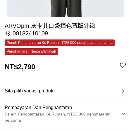
ARVOpm 灰卡其口袋撞色寬版針織
衫-00182410109
Penuh Penghantaran Ke Rumah, NT$3,000 penghataran percuma
Penghantaran Negara/Wilayah
NT$2,790
Sila pilih variasi produk.
Pembayaran Dan Penghantaran
Penuh Penghantaran Ke Rumah, NT$3,000 penghataran
percuma
Kaedah Pembayaran