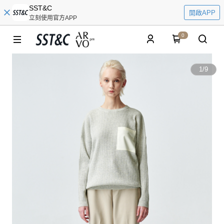
SST&C
開啟APP
立刻使用官方APP
0
1
/
9