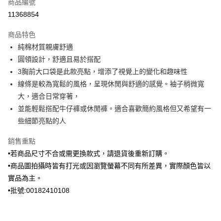
商品編號
信用卡分期付款
11368854
3 期 0 利率 每期
NT$930
21家銀行
商品特色
6 期 0 利率 每期
NT$465
21家銀行
合作金庫商業銀行
第一商業銀行
純棉材質親膚舒適
華南商業銀行
彰化商業銀行
合作金庫商業銀行
第一商業銀行
Apple Pay
圓領設計，舒適且易於搭配
上海商業儲蓄銀行
台北富邦商業銀行
華南商業銀行
彰化商業銀行
國泰世華商業銀行
兆豐國際商業銀行
3胸前大口袋是此款亮點，增添了視覺上的變化和趣味性
街口支付
上海商業儲蓄銀行
台北富邦商業銀行
臺灣中小企業銀行
台中商業銀行
線條是較為寬鬆的風格，呈現休閒與舒適的感覺。袖子稍微寬
國泰世華商業銀行
兆豐國際商業銀行
匯豐（台灣）商業銀行
華泰商業銀行
ATM付款
臺灣中小企業銀行
台中商業銀行
大，適合日常穿著，
聯邦商業銀行
遠東國際商業銀行
匯豐（台灣）商業銀行
華泰商業銀行
並能輕鬆搭配牛仔褲或休閒褲。適合喜歡簡約風格但又希望有一
元大商業銀行
永豐商業銀行
聯邦商業銀行
遠東國際商業銀行
運送方式
些細節亮點的人
玉山商業銀行
星展（台灣）商業銀行
元大商業銀行
永豐商業銀行
台新國際商業銀行
中國信託商業銀行
新竹物流宅配
玉山商業銀行
星展（台灣）商業銀行
銷售重點
台灣樂天信用卡公司
每筆NT$120，滿NT$3,000(含以上)免運費
台新國際商業銀行
中國信託商業銀行
•若商品尺寸不合或需更換款式，請退貨後重新訂購。
台灣樂天信用卡公司
新竹物流離島宅配
•商品圖拍攝時皆有打光或因瀏覽螢幕不同有所差異，實際顏色皆以
實品為主。
每筆NT$350，滿NT$3,500(含以上)免運費
•批號:00182410108
LINEX 宇迅國際
查看運費