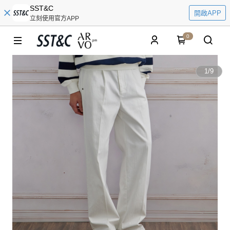
SST&C
開啟APP
立刻使用官方APP
0
1
/
9