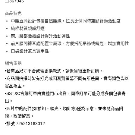
11367945
3 期 0 利率 每期
NT$896
21家銀行
商品特色
6 期 0 利率 每期
NT$448
21家銀行
合作金庫商業銀行
第一商業銀行
中腰直筒設計包覆自然腰線，拉長比例同時兼顧舒適活動度
華南商業銀行
彰化商業銀行
合作金庫商業銀行
第一商業銀行
Apple Pay
純棉材質親膚舒適
上海商業儲蓄銀行
台北富邦商業銀行
華南商業銀行
彰化商業銀行
國泰世華商業銀行
兆豐國際商業銀行
前片腰部活褶設計提升活動彈性
街口支付
上海商業儲蓄銀行
台北富邦商業銀行
臺灣中小企業銀行
台中商業銀行
前片腰間褲耳處配置金屬環，方便搭配吊飾或鑰匙，增加實用性
國泰世華商業銀行
兆豐國際商業銀行
匯豐（台灣）商業銀行
華泰商業銀行
ATM付款
臺灣中小企業銀行
台中商業銀行
口袋設計兼具實用性
聯邦商業銀行
遠東國際商業銀行
匯豐（台灣）商業銀行
華泰商業銀行
元大商業銀行
永豐商業銀行
銷售重點
聯邦商業銀行
遠東國際商業銀行
運送方式
玉山商業銀行
星展（台灣）商業銀行
元大商業銀行
永豐商業銀行
•若商品尺寸不合或需更換款式，請退貨後重新訂購。
台新國際商業銀行
中國信託商業銀行
新竹物流宅配
玉山商業銀行
星展（台灣）商業銀行
•商品圖拍攝時皆有打光或因瀏覽螢幕不同有所差異，實際顏色皆以
台灣樂天信用卡公司
每筆NT$120，滿NT$3,000(含以上)免運費
台新國際商業銀行
中國信託商業銀行
實品為主。
台灣樂天信用卡公司
新竹物流離島宅配
•SST&C官網訂單由實體門市出貨，同筆訂單可能分成多個包裹寄
出。
每筆NT$350，滿NT$3,500(含以上)免運費
•圖片中的配件(如袖釦、領夾、領針等)僅為示意，並未隨商品附
LINEX 宇迅國際
查看運費
贈，敬請留意。
•批號:725213163012