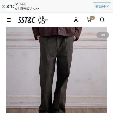
SST&C
開啟APP
立刻使用官方APP
0
1
/
9