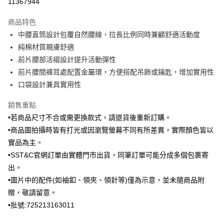
11367944
3 期 0 利率 每期
NT$896
21家銀行
商品特色
6 期 0 利率 每期
NT$448
21家銀行
合作金庫商業銀行
第一商業銀行
中腰直筒設計包覆自然腰線，拉長比例同時兼顧舒適活動度
華南商業銀行
彰化商業銀行
合作金庫商業銀行
第一商業銀行
Apple Pay
純棉材質親膚舒適
上海商業儲蓄銀行
台北富邦商業銀行
華南商業銀行
彰化商業銀行
國泰世華商業銀行
兆豐國際商業銀行
前片腰部活褶設計提升活動彈性
街口支付
上海商業儲蓄銀行
台北富邦商業銀行
臺灣中小企業銀行
台中商業銀行
前片腰間褲耳處配置金屬環，方便搭配吊飾或鑰匙，增加實用性
國泰世華商業銀行
兆豐國際商業銀行
匯豐（台灣）商業銀行
華泰商業銀行
ATM付款
臺灣中小企業銀行
台中商業銀行
口袋設計兼具實用性
聯邦商業銀行
遠東國際商業銀行
匯豐（台灣）商業銀行
華泰商業銀行
元大商業銀行
永豐商業銀行
銷售重點
聯邦商業銀行
遠東國際商業銀行
運送方式
玉山商業銀行
星展（台灣）商業銀行
元大商業銀行
永豐商業銀行
•若商品尺寸不合或需更換款式，請退貨後重新訂購。
台新國際商業銀行
中國信託商業銀行
新竹物流宅配
玉山商業銀行
星展（台灣）商業銀行
•商品圖拍攝時皆有打光或因瀏覽螢幕不同有所差異，實際顏色皆以
台灣樂天信用卡公司
每筆NT$120，滿NT$3,000(含以上)免運費
台新國際商業銀行
中國信託商業銀行
實品為主。
台灣樂天信用卡公司
新竹物流離島宅配
•SST&C官網訂單由實體門市出貨，同筆訂單可能分成多個包裹寄
出。
每筆NT$350，滿NT$3,500(含以上)免運費
•圖片中的配件(如袖釦、領夾、領針等)僅為示意，並未隨商品附
LINEX 宇迅國際
查看運費
贈，敬請留意。
•批號:725213163011