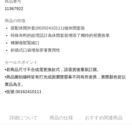
商品番号
クレジットカード分割払い
11367922
3回払い、金利0、毎回
NT$996
21行の銀行
商品の特徴
6回払い、金利0、毎回
NT$498
21行の銀行
合作金庫商業銀行
第一商業銀行
搭配休閒外套(00202410111)做休閒套裝
華南商業銀行
彰化商業銀行
合作金庫商業銀行
第一商業銀行
Apple Pay
特殊布料的紋理設計為休閒套裝增添了獨特的視覺效果
上海商業儲蓄銀行
台北富邦商業銀行
華南商業銀行
彰化商業銀行
国泰世華商業銀行
兆豐國際商業銀行
褲腳做鬆緊縮口
JKOPAY
上海商業儲蓄銀行
台北富邦商業銀行
台湾中小企業銀行
台中商業銀行
斜插式口袋增加穿著實用性
国泰世華商業銀行
兆豐國際商業銀行
HSBC(台湾)商業銀行
華泰商業銀行
ATM払い
台湾中小企業銀行
台中商業銀行
聯邦商業銀行
遠東国際商業銀行
セールスポイント
HSBC(台湾)商業銀行
華泰商業銀行
元大商業銀行
永豐商業銀行
配送方法
聯邦商業銀行
遠東国際商業銀行
•若商品尺寸不合或需更換款式，請退貨後重新訂購。
玉山商業銀行
星展(台湾)商業銀行
元大商業銀行
永豐商業銀行
•商品圖拍攝時皆有打光或因瀏覽螢幕不同有所差異，實際顏色皆以
新竹物流宅配
台新國際商業銀行
中国信託商業銀行
玉山商業銀行
星展(台湾)商業銀行
實品為主。
台湾楽天クレジットカード会社
配送毎にNT$120、NT$3,000以上で送料無料
台新國際商業銀行
中国信託商業銀行
•批號:00162410111
台湾楽天クレジットカード会社
新竹物流離島宅配
配送毎にNT$350、NT$3,500以上で送料無料
LINEX 宇迅國際
送料を確認
詳細について
商品の仕様
おすすめ関連商品