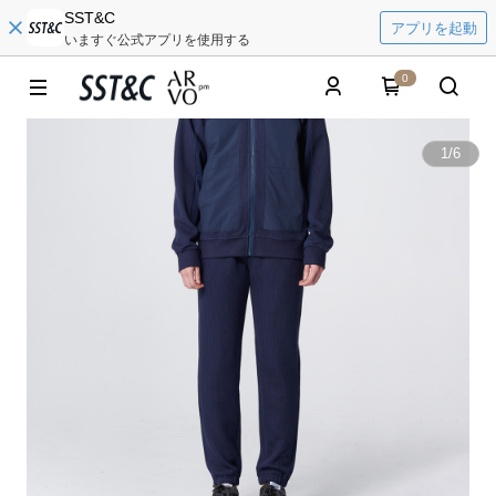
SST&C
アプリを起動
いますぐ公式アプリを使用する
0
1
/
6