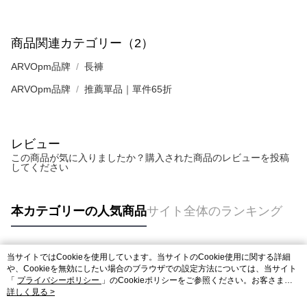
商品関連カテゴリー（2）
ARVOpm品牌
長褲
ARVOpm品牌
推薦單品｜單件65折
レビュー
この商品が気に入りましたか？購入された商品のレビューを投稿
してください
本カテゴリーの人気商品
サイト全体のランキング
当サイトではCookieを使用しています。当サイトのCookie使用に関する詳細
人気タグ
や、Cookieを無効にしたい場合のブラウザでの設定方法については、当サイト
「
プライバシーポリシー
」のCookieポリシーをご参照ください。お客さま
が、当サイトを引き続き使用される場合、当社がサイト利用規約のCookieポリ
詳しく見る >
シーに基づいてCookieを使用することに同意したものとみなします。