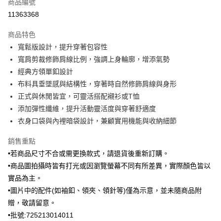
商品編號
信用卡分期付款
11363368
3 期 0 利率 每期
NT$1,963
21家銀行
商品特色
6 期 0 利率 每期
NT$981
21家銀行
合作金庫商業銀行
第一商業銀行
寬鬆版設計，提升穿著包容性
華南商業銀行
彰化商業銀行
合作金庫商業銀行
第一商業銀行
Apple Pay
寬肩剪裁修飾肩線比例，強調上身輪廓，增添氣勢
上海商業儲蓄銀行
台北富邦商業銀行
華南商業銀行
彰化商業銀行
國泰世華商業銀行
兆豐國際商業銀行
經典方領單釦設計
街口支付
上海商業儲蓄銀行
台北富邦商業銀行
臺灣中小企業銀行
台中商業銀行
布料具垂墜感與結構性，穿著時自然修飾肩線與身形
國泰世華商業銀行
兆豐國際商業銀行
匯豐（台灣）商業銀行
華泰商業銀行
ATM付款
臺灣中小企業銀行
台中商業銀行
正式與休閒皆宜，可靈活搭配襯衫或T恤
聯邦商業銀行
遠東國際商業銀行
匯豐（台灣）商業銀行
華泰商業銀行
添加彈性纖維，提升活動靈活度與穿著舒適度
元大商業銀行
永豐商業銀行
聯邦商業銀行
遠東國際商業銀行
運送方式
衣身口袋與內裡暗袋設計，兼顧實用機能與收納細節
玉山商業銀行
星展（台灣）商業銀行
元大商業銀行
永豐商業銀行
台新國際商業銀行
中國信託商業銀行
新竹物流宅配
玉山商業銀行
星展（台灣）商業銀行
銷售重點
台灣樂天信用卡公司
每筆NT$120，滿NT$3,000(含以上)免運費
台新國際商業銀行
中國信託商業銀行
•若商品尺寸不合或需更換款式，請退貨後重新訂購。
台灣樂天信用卡公司
新竹物流離島宅配
•商品圖拍攝時皆有打光或因瀏覽螢幕不同有所差異，實際顏色皆以
實品為主。
每筆NT$350，滿NT$3,500(含以上)免運費
•圖片中的配件(如袖釦、領夾、領針等)僅為示意，並未隨商品附
LINEX 宇迅國際
查看運費
贈，敬請留意。
•批號:725213014011